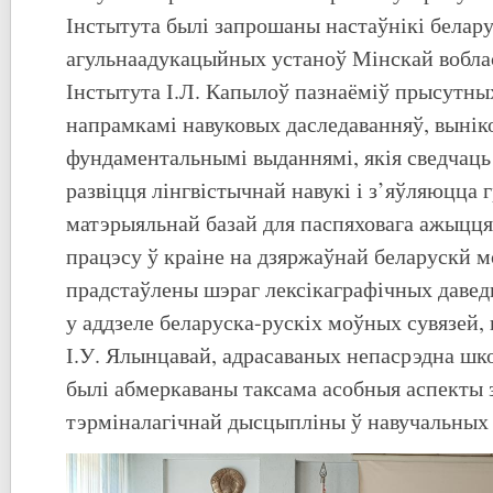
Інстытута былі запрошаны настаўнікі бела
агульнаадукацыйных устаноў Мінскай вобла
Інстытута І.Л. Капылоў пазнаёміў прысутны
напрамкамі навуковых даследаванняў, вынік
фундаментальнымі выданнямі, якія сведчаць
развіцця лінгвістычнай навукі і з’яўляюцца 
матэрыяльнай базай для паспяховага ажыцц
працэсу ў краіне на дзяржаўнай беларускй м
прадстаўлены шэраг лексікаграфічных давед
у аддзеле беларуска-рускіх моўных сувязей,
І.У. Ялынцавай, адрасаваных непасрэдна шк
былі абмеркаваны таксама асобныя аспекты 
тэрміналагічнай дысцыпліны ў навучальных