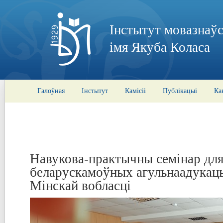
Інстытут мовазнаўс
імя Якуба Коласа
Галоўная
Інстытут
Камісіі
Публікацыі
Ка
Навукова-практычны семінар для
беларускамоўных агульнаадукац
Мінскай вобласці