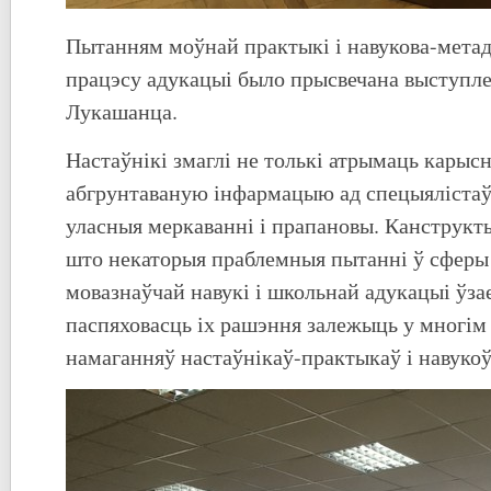
Пытанням моўнай практыкі і навукова-мета
працэсу адукацыі было прысвечана выступле
Лукашанца.
Настаўнікі змаглі не толькі атрымаць карысн
абгрунтаваную інфармацыю ад спецыялістаў,
уласныя меркаванні і прапановы. Канструкт
што некаторыя праблемныя пытанні ў сферы
мовазнаўчай навукі і школьнай адукацыі ўза
паспяховасць іх рашэння залежыць у многім
намаганняў настаўнікаў-практыкаў і навукоў