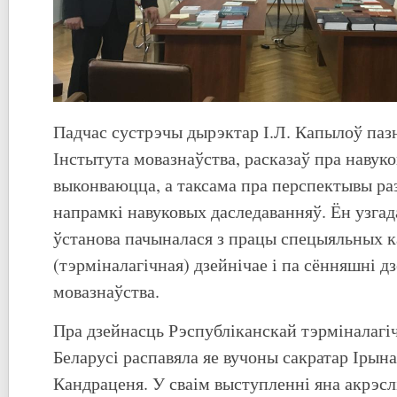
Падчас сустрэчы дырэктар І.Л. Капылоў пазн
Інстытута мовазнаўства, расказаў пра навуко
выконваюцца, а таксама пра перспектывы раз
напрамкі навуковых даследаванняў. Ён узгад
ўстанова пачыналася з працы спецыяльных ка
(тэрміналагічная) дзейнічае і па сённяшні дз
мовазнаўства.
Пра дзейнасць Рэспубліканскай тэрміналагі
Беларусі распавяла яе вучоны сакратар Ірын
Кандраценя. У сваім выступленні яна акрэсл