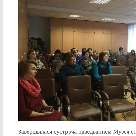
Завяршылася сустрэча наведваннем Музея с