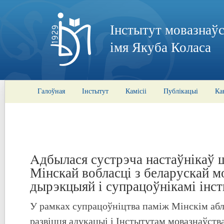
Інстытут мовазнаўс
імя Якуба Коласа
Галоўная
Інстытут
Камісіі
Публікацыі
Ка
Aдбылася сустрэча настаўнікаў ш
Мінскай вобласці з беларускай м
дырэкцыяй і супрацоўнікамі інст
У рамках супрацоўніцтва паміж Мінскім аб
развіцця адукацыі і Інстытутам мовазнаўств