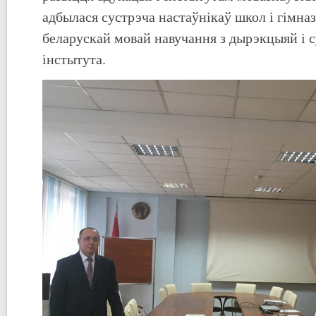
адбылася сустрэча настаўнікаў школ і гімназ
беларускай мовай навучання з дырэкцыяй і 
інстытута.