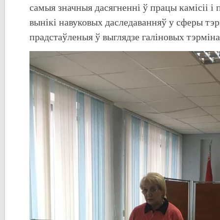
самыя значныя дасягненні ў працы камісіі і
вынікі навуковых даследаванняў у сферы тэр
прадстаўленыя ў выглядзе галіновых тэрміна