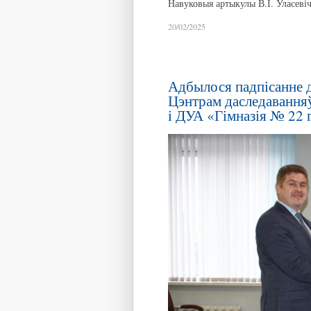
Навуковыя артыкулы В.І. Уласевіч
20/02/2025
Адбылося падпісанне д
Цэнтрам даследаванняў
і ДУА «Гімназія № 22 