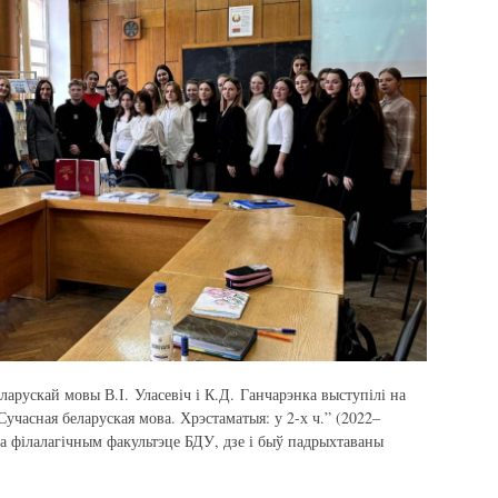
ларускай мовы В.І. Уласевіч і К.Д. Ганчарэнка выступілі на
учасная беларуская мова. Хрэстаматыя: у 2-х ч.” (2022–
 філалагічным факультэце БДУ, дзе і быў падрыхтаваны