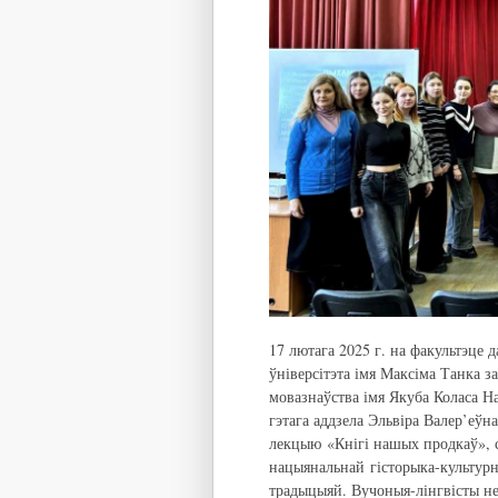
17 лютага 2025 г. на факультэце 
ўніверсітэта імя Максіма Танка з
мовазнаўства імя Якуба Коласа Н
гэтага аддзела Эльвіра Валер’еў
лекцыю «Кнігі нашых продкаў», с
нацыянальнай гісторыка-культурн
традыцыяй. Вучоныя-лінгвісты не