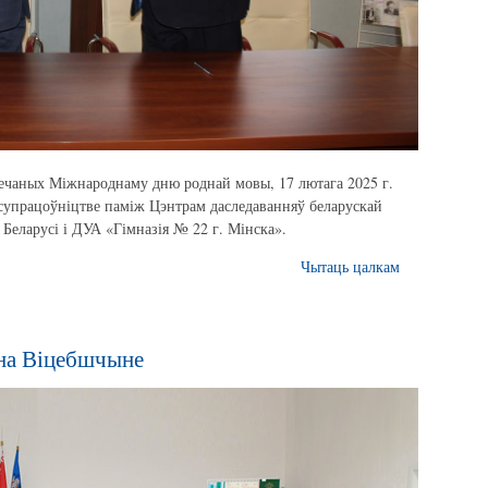
ечаных Міжнароднаму дню роднай мовы, 17 лютага 2025 г.
 супрацоўніцтве паміж Цэнтрам даследаванняў беларускай
Беларусі і ДУА «Гімназія № 22 г. Мінска».
Чытаць цалкам
на Віцебшчыне