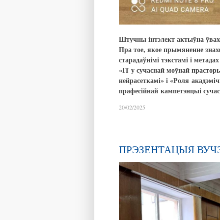
Штучны інтэлект актыўна ўвахо
Пра тое, якое прымяненне знах
старадаўнімі тэкстамі і метада
«
IT
у сучаснай моўнай прастор
нейрасеткамі» і «Роля
акадэміч
прафесійнай
кампетэнцыі сучас
20/02/2025
ПРЭЗЕНТАЦЫЯ ВУЧ