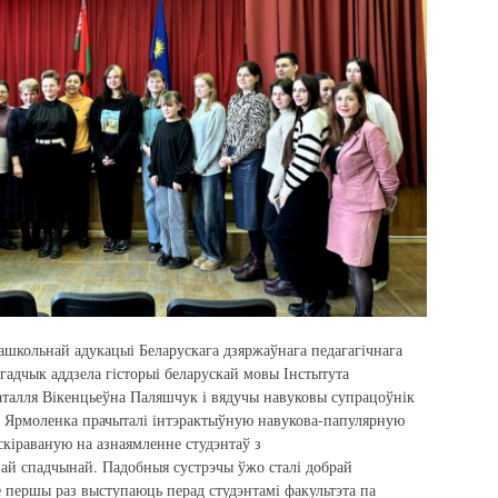
дашкольнай адукацыі Беларускага дзяржаўнага педагагічнага
агадчык аддзела гісторыі беларускай мовы Інстытута
аталля Вікенцьеўна Паляшчук і вядучы навуковы супрацоўнік
на Ярмоленка прачыталі інтэрактыўную навукова-папулярную
кіраваную на азнаямленне студэнтаў з
ай спадчынай. Падобныя сустрэчы ўжо сталі добрай
 першы раз выступаюць перад студэнтамі факультэта па