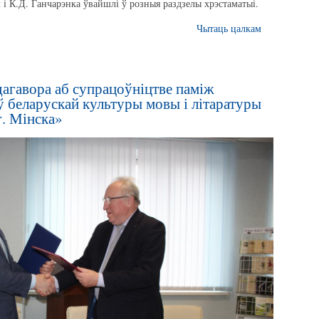
 і К.Д. Ганчарэнка ўвайшлі ў розныя раздзелы хрэстаматыі.
Чытаць цалкам
агавора аб супрацоўніцтве паміж
 беларускай культуры мовы і літаратуры
г. Мінска»