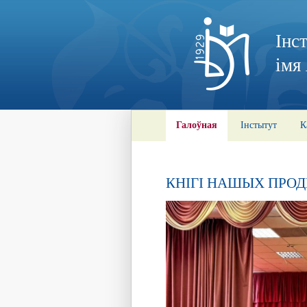
Інс
імя
Галоўная
Інстытут
К
КНІГІ НАШЫХ ПРО