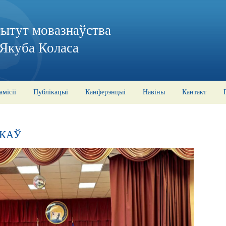
тытут мовазнаўства
 Якуба Коласа
амісіі
Публікацыі
Канферэнцыі
Навіны
Кантакт
ДКАЎ