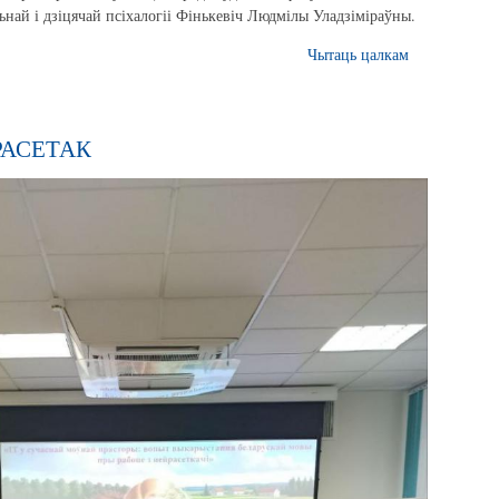
най і дзіцячай псіхалогіі Фінькевіч Людмілы Уладзіміраўны.
Чытаць цалкам
РАСЕТАК