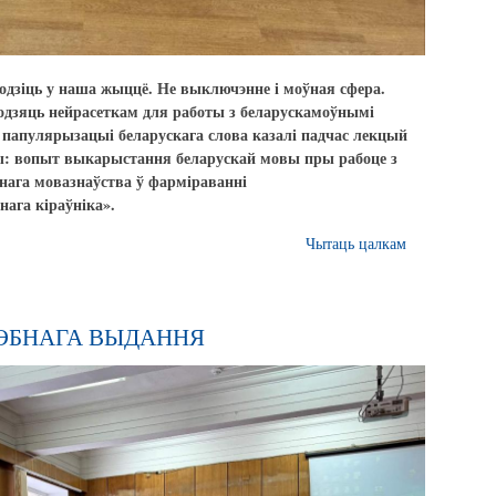
дзіць у наша жыццё. Не выключэнне і моўная сфера.
одзяць нейрасеткам для работы з беларускамоўнымі
х папулярызацыі беларускага слова казалі падчас лекцый
ы: вопыт выкарыстання беларускай мовы пры рабоце з
нага мовазнаўства ў фарміраванні
нага кіраўніка».
Чытаць цалкам
ЭБНАГА ВЫДАННЯ