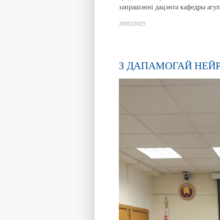
запрашэнні дацэнта кафедры агуль
20/02/2025
З ДАПАМОГАЙ НЕЙ