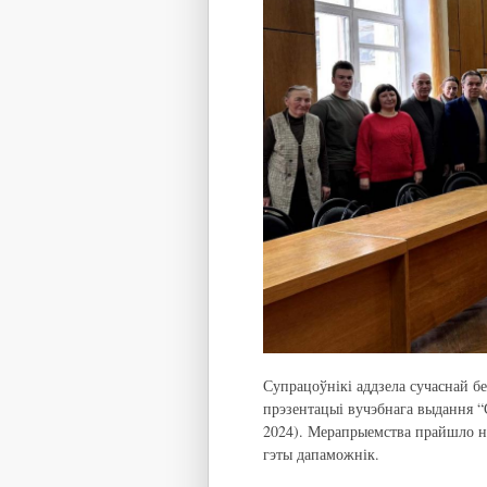
Супрацоўнікі аддзела сучаснай бе
прэзентацыі вучэбнага выдання “С
2024). Мерапрыемства прайшло на
гэты дапаможнік.