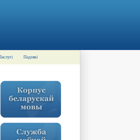
Паслугі
Падзякі