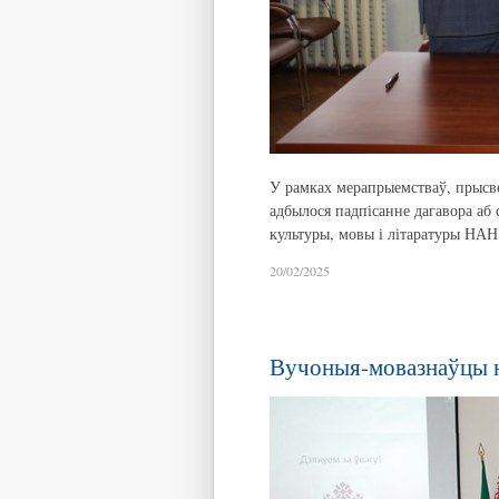
У рамках мерапрыемстваў, прысв
адбылося падпісанне дагавора аб
культуры, мовы і літаратуры НАН 
20/02/2025
Вучоныя-мовазнаўцы 