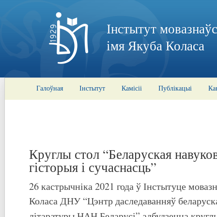
Інстытут мовазнаўс
імя Якуба Коласа
Галоўная
Інстытут
Камісіі
Публікацыі
Ка
Круглы стол “Беларуская навуков
гісторыя і сучаснасць”
26 кастрычніка 2021 года ў Інстытуце моваз
Коласа ДНУ “Цэнтр даследаванняў беларуска
літаратуры НАН Беларусі” адбудзецца кругл