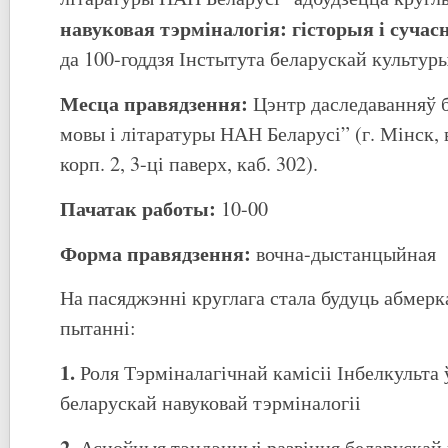
навуковая тэрміналогія: гісторыя і сучас
да 100-годдзя Інстытута беларускай культуры
Месца правядзення:
Цэнтр даследаванняў б
мовы і літаратуры НАН Беларусі” (г. Мінск, в
корп. 2, 3-ці паверх, каб. 302).
Пачатак работы:
10-00
Форма правядзення:
вочна-дыстанцыйная
На пасяджэнні круглага стала будуць абмер
пытанні:
1.
Роля Тэрміналагічнай камісіі Інбелкульта
беларускай навуковай тэрміналогіі
2.
Асноўныя тэндэнцыі развіцця беларускай 