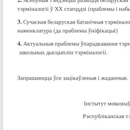
тэрміналогіі ў ХХ стагоддзі (праблемы і наб
3.
Сучасная беларуская батанічная тэрміналог
наменклатура (да праблемы ўніфікацыі)
4.
Актуальныя праблемы ўпарадкавання тэрмі
школьных дысцыплін тэрміналогіі.
Запрашаюцца ўсе зацікаўленыя і жадаючыя.
Інстытут мовазнаў
Рэспубліканская т