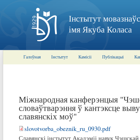
Інстытут мовазнаўс
імя Якуба Коласа
Галоўная
Інстытут
Камісіі
Публікацыі
Ка
Міжнародная канферэнцыя "Чэш
словаўтварэння ў кантэксце выв
славянскіх моў"
slovotvorba_obeznik_ru_0930.pdf
Славянскі інстытут Акадэміі навук Чэшскай 