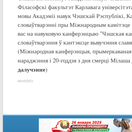
Філасофскі факультэт Карлавага універсітэт
мовы Акадэміі навук Чэшскай Рэспублікі, Ка
словаўтварэнні пры Міжнародным камітэце 
вас на навуковую канферэнцыю "Чэшская к
словаўтварэння ў кантэксце вывучэння славя
(Міжнародная канферэнцыя, прымеркаваная д
нараджэння і 20-годдзя з дня смерці Мілаша 
далучэнне
)
04/10/2021