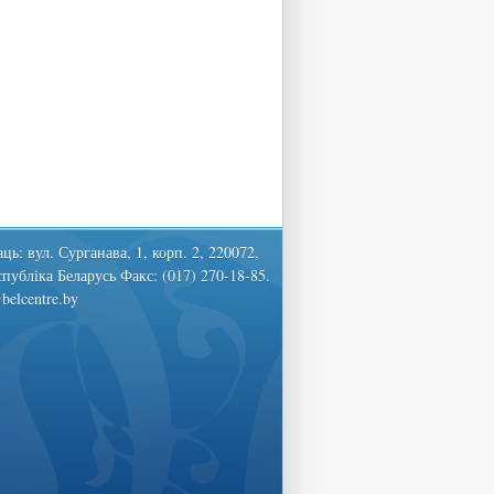
ць: вул. Сурганава, 1, корп. 2, 220072,
спубліка Беларусь Факс: (017) 270-18-85.
belcentre.by