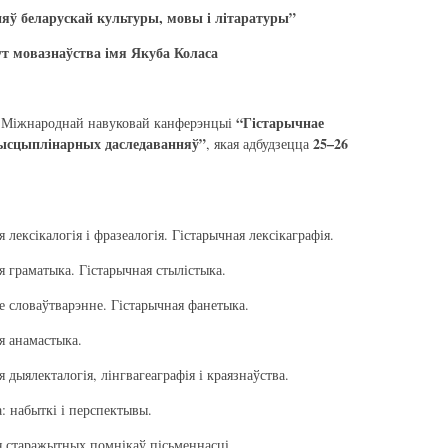
яў беларускай культуры, мовы і літаратуры”
т мовазнаўства імя Якуба Коласа
“Гістарычнае
у Міжнароднай навуковай канферэнцыі
дысцыплінарных даследаванняў”
25–26
, якая адбудзецца
ксікалогія і фразеалогія. Гістарычная лексікаграфія.
раматыка. Гістарычная стылістыка.
ловаўтварэнне. Гістарычная фанетыка.
анамастыка.
ялекталогія, лінгвагеаграфія і краязнаўства.
абыткі і перспектывы.
таражытных помнікаў пісьменнасці.