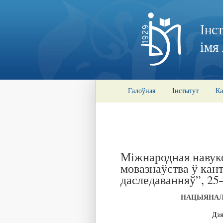
Інс
імя
Галоўная
Інстытут
Ка
Міжнародная навук
мовазнаўства ў ка
даследаванняў”, 25–
НАЦЫЯНАЛЬ
Дзя