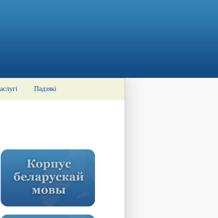
аслугі
Падзякі