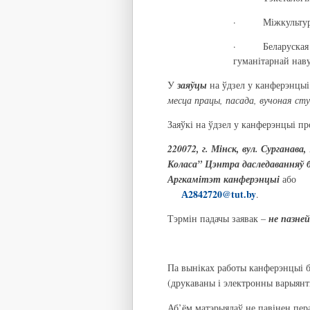
· Міжкультурнае
· Беларуская піс
гуманітарнай нав
У
заяўцы
на ўдзел у канферэнцыі
месца працы, пасада, вучоная сту
Заяўкі на ўдзел у канферэнцыі про
220072, г
. Мінск, вул. Сурганава
Коласа” Цэнтра даследаванняў 
Аргкамітэт канферэнцыі
або
А2842720@tut.by
Тэрмін падачы заявак –
не пазней
Па выніках работы канферэнцыі 
(друкаваны і электронны варыян
Аб’ём матэрыялаў не павінен пе