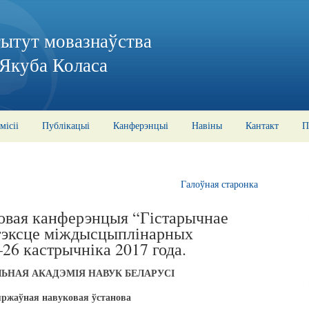
тытут мовазнаўства
 Якуба Коласа
місіі
Публікацыі
Канферэнцыі
Навіны
Кантакт
П
Галоўная старонка
овая канферэнцыя “Гістарычнае
нтэксце міждысцыплінарных
26 кастрычніка 2017 года.
НАЯ АКАДЭМІЯ НАВУК БЕЛАРУСІ
ржаўная навуковая ўстанова