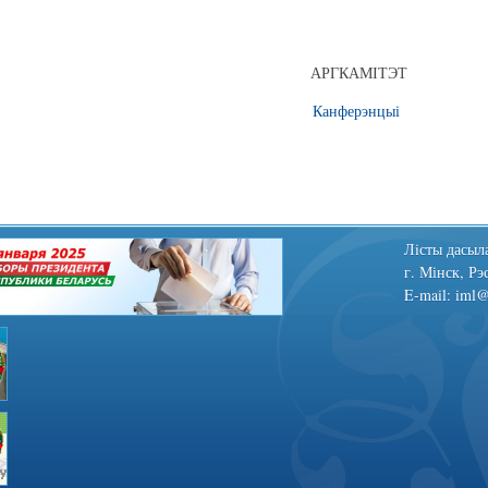
АРГКАМІТЭТ
Канферэнцыі
Лiсты дасыла
г. Мінск, Рэ
E-mail: iml@