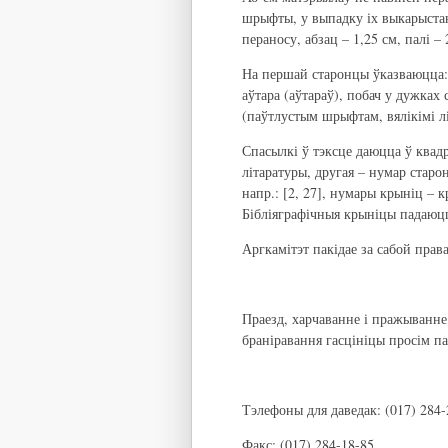
шрыфты, у выпадку іх выкарыстанн
пераносу, абзац – 1,25 см, палі 
На першай старонцы ўказваюцца: 
аўтара (аўтараў), побач у дужках
(паўтлустым шрыфтам, вялікімі лі
Спасылкі ў тэксце даюцца ў квад
літаратуры, другая – нумар старо
напр.: [2, 27], нумары крыніц – кр
Бібліяграфічныя крыніцы падаюцц
Аргкамітэт пакідае за сабой прав
Праезд, харчаванне і пражыванне
браніравання гасцініцы просім п
Тэлефоны для даведак: (017) 284-2
Факс: (017) 284-18-85.