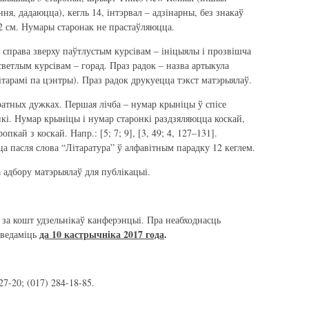
я, дадаюцца), кегль 14, інтэрвал – адзінарны, без знакаў
– 2 см. Нумары старонак не прастаўляюцца.
справа зверху паўтлустым курсівам – ініцыялы і прозвішча
 светлым курсівам – горад. Праз радок – назва артыкула
тарамі па цэнтры). Праз радок друкуецца тэкст матэрыялаў.
ратных дужках. Першая лічба – нумар крыніцы ў спісе
нкі. Нумар крыніцы і нумар старонкі раздзяляюцца коскай,
опкай з коскай. Напр.: [5; 7; 9], [3, 49; 4, 127–131].
а пасля слова “Літаратура” ў алфавітным парадку 12 кеглем.
а адбору матэрыялаў для публікацыі.
 за кошт удзельнікаў канферэнцыі. Пра неабходнасць
да 10 кастрычніка 2017 года
.
аведаміць
7-20; (017) 284-18-85.