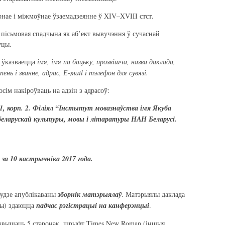
 і міжмоўнае ўзаемадзеянне ў XIV–XVIII стст.
ьмовая спадчына як аб’ект вывучэння ў сучаснай
уцы.
 ўказваецца
імя, імя па бацьку, прозвішча, назва даклада,
пень і званне, адрас,
Е-
mail
і тэлефон для сувязі.
сім накіроўваць на адзін з адрасоў:
, 1, корп. 2. Філіял “Інстытут мовазнаўства імя Якуба
беларускай культуры, мовы і літаратуры НАН Беларусі.
 за
10 кастрычніка 2017 года.
будзе апублікаваны
зборнік матэрыялаў
. Матэрыялы даклада
ты) здаюцца
падчас рэгістрацыі на канферэнцыі
.
равышаць 5 старонак, шрыфт Times New Roman (іншыя