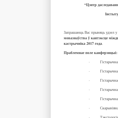
“Цэнтр даследаванн
Інстыту
Запрашаюць Вас прыняць удзел 
мовазнаўства ў кантэксце між
кастрычніка 2017 года
.
Праблемнае поле канферэнцыі
:
· Гістарычная ле
· Гістарычная г
· Гістарычнае с
· Гістарычная 
· Гістарычная ды
· Скарыніяна: н
· Тэксталогія с