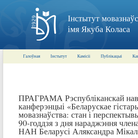
Інстытут мовазнаўс
імя Якуба Коласа
Галоўная
Інстытут
Камісіі
Публікацыі
Ка
ПРАГРАМА Рэспубліканскай нав
канферэнцыі «Беларускае гістар
мовазнаўства: стан і перспектывы
90-годдзя з дня нараджэння член
НАН Беларусі Аляксандра Мікала