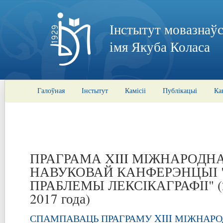
Інстытут мовазнаўс
імя Якуба Коласа
Галоўная
Інстытут
Камісіі
Публікацыі
Ка
ПРАГРАМА XIII МІЖНАРОДН
НАВУКОВАЙ КАНФЕРЭНЦЫІ
ПРАБЛЕМЫ ЛЕКСІКАГРАФІІ" (23
2017 года)
СПАМПАВАЦЬ ПРАГРАМУ XIII МІЖНАР