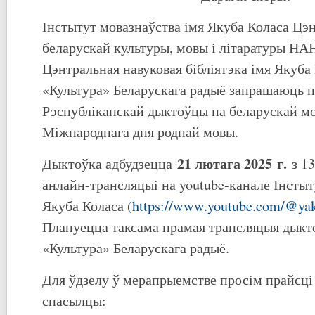
Інстытут мовазнаўства імя Якуба Коласа Цэ
беларускай культуры, мовы і літаратуры НАН
Цэнтральная навуковая бібліятэка імя Якуба 
«Культура» Беларускага радыё запрашаюць п
Рэспубліканскай дыктоўцы па беларускай мо
Міжнароднага дня роднай мовы.
21 лютага 202
5
г.
Дыктоўка адбудзецца
з 13
анлайн-трансляцыі на youtube-канале Інстыт
Якуба Коласа (
https://www.youtube.com/@yaku
Плануецца таксама прамая трансляцыя дыкто
«Культура» Беларускага радыё.
Для ўдзелу ў мерапрыемстве просім прайсц
спасылцы: