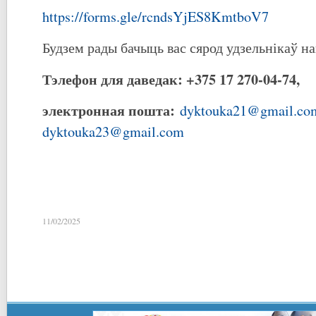
https://forms.gle/rcndsYjES8KmtboV7
Будзем рады бачыць вас сярод удзельнікаў 
Тэлефон для даведак: +375 17 270-04-74,
электронная пошта:
dyktouka21@gmail.co
dyktouka23@gmail.com
11/02/2025