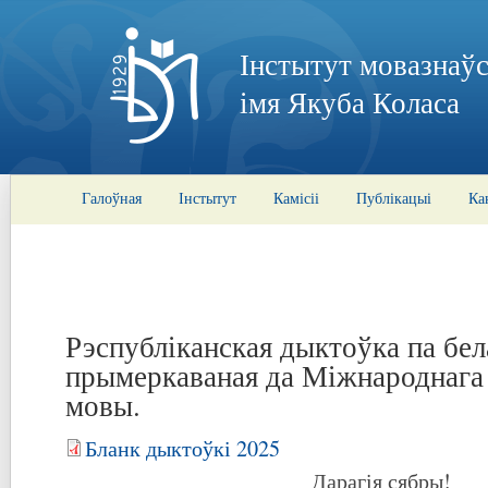
Інстытут мовазнаўс
імя Якуба Коласа
Галоўная
Інстытут
Камісіі
Публікацыі
Ка
Рэспубліканская дыктоўка па бел
прымеркаваная да Міжнароднага
мовы.
Бланк дыктоўкі 2025
Дарагія сябры!