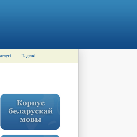
аслугі
Падзякі