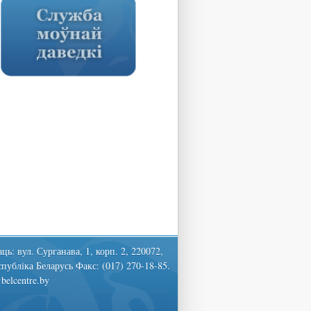
ць: вул. Сурганава, 1, корп. 2, 220072,
спубліка Беларусь Факс: (017) 270-18-85.
belcentre.by