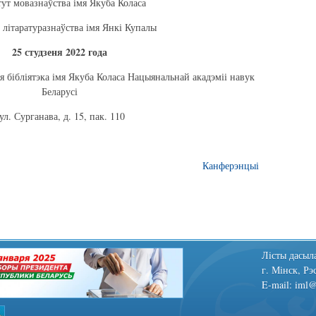
тут мовазнаўства імя Якуба Коласа
 літаратуразнаўства імя Янкі Купалы
25 студзеня 2022 года
я бібліятэка імя Якуба Коласа Нацыянальнай акадэміі навук
Беларусі
ул. Сурганава, д. 15, пак. 110
Канферэнцыі
Лiсты дасыла
г. Мінск, Рэ
E-mail: iml@