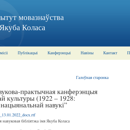
тытут мовазнаўства
 Якуба Коласа
місіі
Публікацыі
Канферэнцыі
Навіны
Кантакт
П
Галоўная старонка
авукова-практычная канферэнцыя
й культуры (1922 – 1928:
 нацыянальнай навукі”
._13.01.2022_docx.rtf
 навуковая бібліятэка імя Якуба Коласа