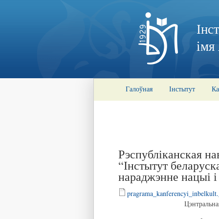
Інс
імя
Галоўная
Інстытут
Ка
Рэспубліканская н
“Інстытут беларуска
нараджэнне нацыі і
pragrama_kanferencyi_inbelkult
Цэнтральная