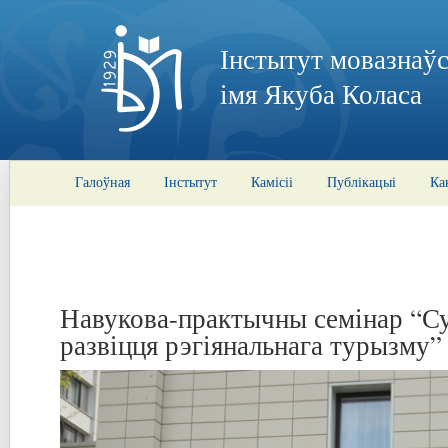
Інстытут мовазнаўс
імя Якуба Коласа
Галоўная
Інстытут
Камісіі
Публікацыі
Ка
Навукова-практычны семінар “
развіцця рэгіянальнага турызму”