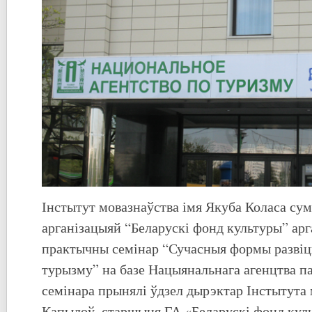
Інстытут мовазнаўства імя Якуба Коласа сум
арганізацыяй “Беларускі фонд культуры” арг
практычны семінар “Сучасныя формы развіц
турызму” на базе Нацыянальнага агенцтва п
семінара прынялі ўдзел дырэктар Інстытута 
Капылоў, старшыня ГА «Беларускі фонд куль