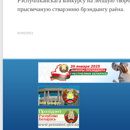
Рэспубліканскага конкурсу на лепшую творч
прысвечаную стварэнню брэндынгу раёна.
01/02/2022