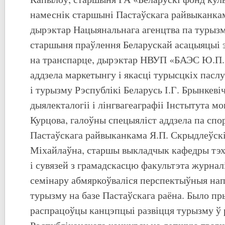
намеснік старшыні Пастаўскага райвыканка
дырэктар Нацыянальнага агенцтва па турызм
старшыня праўлення Беларускай асацыяцыі э
на транспарце, дырэктар НВУП «БАЭС Ю.П. 
аддзела маркетынгу і якасці турысцкіх пасл
і турызму Рэспублікі Беларусь І.Г. Брынкеві
дыялекталогіі і лінгвагеаграфіі Інстытута м
Курцова, галоўны спецыяліст аддзела па спо
Пастаўскага райвыканкама Я.П. Скрыдлеўскі
Міхайлаўна, старшы выкладчык кафедры тэх
і сувязей з грамадскасцю факультэта журнал
семінару абмяркоўваліся перспектыўныя нап
турызму на базе Пастаўскага раёна. Было п
распрацоўцы канцэпцыі развіцця турызму ў р