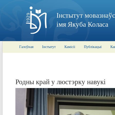
Інстытут мовазнаўс
імя Якуба Коласа
Галоўная
Інстытут
Камісіі
Публікацыі
Ка
Родны край у люстэрку навукі