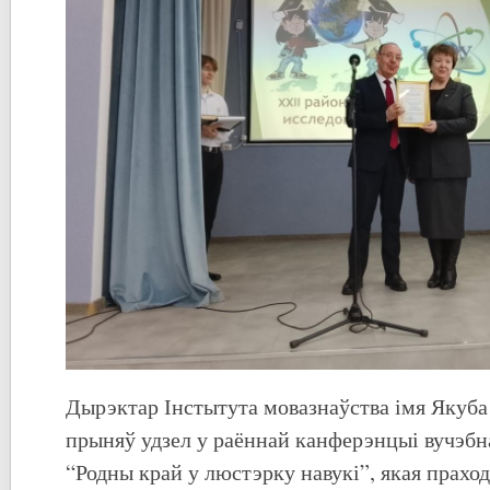
Дырэктар Інстытута мовазнаўства імя Якуба
прыняў удзел у раённай канферэнцыі вучэбн
“Родны край у люстэрку навукі”, якая праход