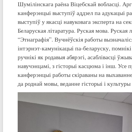
Шумілінскага раёна Віцебскай вобласці. Арг
канферэнцыі выступіў аддзел па адукацыі ра
выступіў у якасці навуковага эксперта на се
Беларуская літаратура. Руская мова. Руская л
“Этнаграфія”. Вучнёўскія работы вызначалі
інтэрнэт-камунікацыі па-беларуску, помнікі
ручнікі як родавыя абярэгі, асаблівасці ўжы
навучэнцамі, з гісторыі касцюма і інш. Усе 
канферэнцыі работы скіраваны на выхаванне
да роднай мовы, веданне гісторыі і культуры