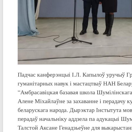
Падчас канферэнцыі І.Л. Капылоў уручыў Г
гуманітарных навук і мастацтваў НАН Белар
“Амбрасавіцкая базавая школа Шумілінскаг
Алене Міхайлаўне за захаванне і перадачу 
беларускага народа. Дырэктар Інстытута мов
перадаў начальніку аддзела па адукацыі Шум
Талстой Аксане Генадзьеўне для выкарыстан