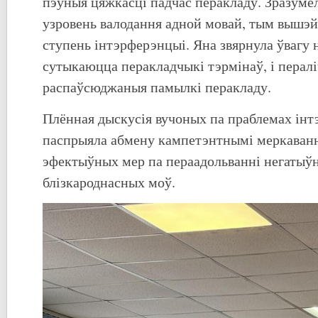
пэўныя цяжкасці падчас перакладу. Зразуме
узровень валодання адной мовай, тым вышэ
ступень інтэрферэнцыі. Яна звярнула ўвагу н
сутыкаюцца перакладчыкі тэрмінаў, і перал
распаўсюджаныя памылкі перакладу.
Плённая дыскусія вучоных па праблемах ін
паспрыяла абмену кампетэнтнымі меркаванн
эфектыўных мер па пераадольванні негатыў
блізкароднасных моў.