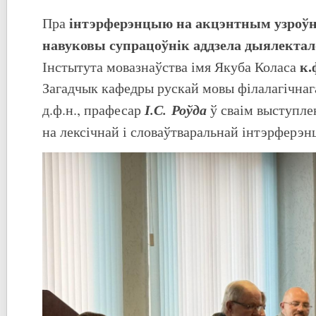
інтэрферэнцыю на акцэнтным узроўн
Пра
навуковы супрацоўнік аддзела дыялекталог
к.
Інстытута мовазнаўства імя Якуба Коласа
Загадчык кафедры рускай мовы філалагічнаг
І.С. Роўда
д.ф.н., прафесар
ў сваім выступле
на лексічнай і словаўтваральнай інтэрферэн