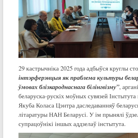
29 кастрычніка 2025 года адбыўся круглы ст
інтэрферэнцыя як праблема культуры белару
ўмовах блізкароднаснага білінгвізму”
, арга
беларуска-рускіх моўных сувязей Інстытута 
Якуба Коласа Цэнтра даследаванняў беларус
літаратуры НАН Беларусі. У ім прынялі ўдз
супрацоўнікі іншых аддзелаў інстытута.