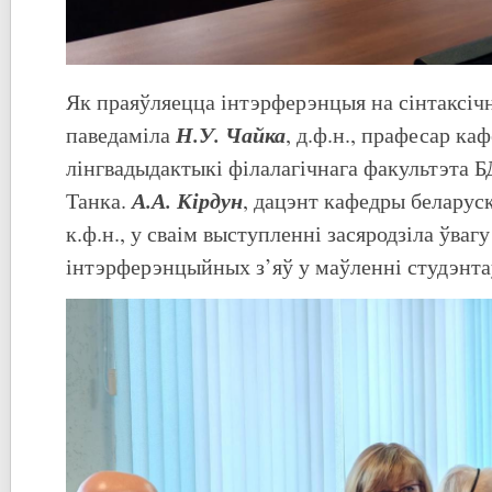
Як праяўляецца інтэрферэнцыя на сінтаксіч
Н.У. Чайка
паведаміла
, д.ф.н., прафесар ка
лінгвадыдактыкі філалагічнага факультэта 
А.А. Кірдун
Танка.
, дацэнт кафедры беларус
к.ф.н., у сваім выступленні засяродзіла ўвагу
інтэрферэнцыйных з’яў у маўленні студэнтаў