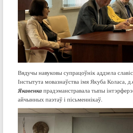
Вядучы навуковы супрацоўнік аддзела славіс
Інстытута мовазнаўства імя Якуба Коласа, д.
Якавенка
прадэманстравала тыпы інтэрферэ
айчынных паэтаў і пісьменнікаў.