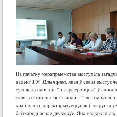
На пачатку мерапрыемства выступіла загадчы
І.У. Ялынцава
дацэнт
, якая ў сваім выступл
сутнасць паняцця “інтэрферэнцыя” ў адносін
сувязь гэтай лінгвістычнай з’явы з моўнай 
краіне, што характарызуецца як беларуска-р
блізкароднаснае двухмоўе. Яна падкрэсліла,