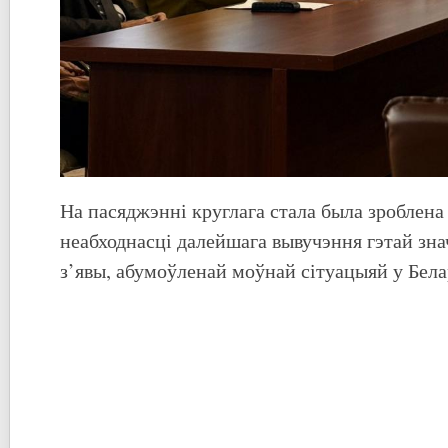
На пасяджэнні круглага стала была зроблена
неабходнасці далейшага вывучэння гэтай зна
з’явы, абумоўленай моўнай сітуацыяй у Бела