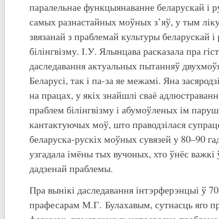
паралельнае функцыянаванне беларускай і р
самых разнастайных моўных з’яў, у тым ліку
звязанай з праблемай культуры беларускай і
білінгвізму. І.У. Ялынцава расказала пра гіс
даследавання актуальных пытанняў двухмоўя
Беларусі, так і па-за яе межамі. Яна засярод
на працах, у якіх знайшлі сваё адлюстраван
праблем білінгвізму і абумоўленых ім паруш
кантактуючых моў, што праводзілася супрац
беларуска-рускіх моўных сувязей у 80–90 га
узгадала імёны тых вучоных, хто ўнёс важкі
дадзенай праблемы.
Пра вынікі даследавання інтэрферэнцыі ў 70-
прафесарам М.Г. Булахавым, сутнасць яго пр