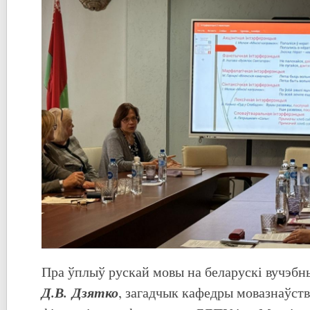
Пра ўплыў рускай мовы на беларускі вучэбн
Д.В. Дзятко
, загадчык кафедры мовазнаўств