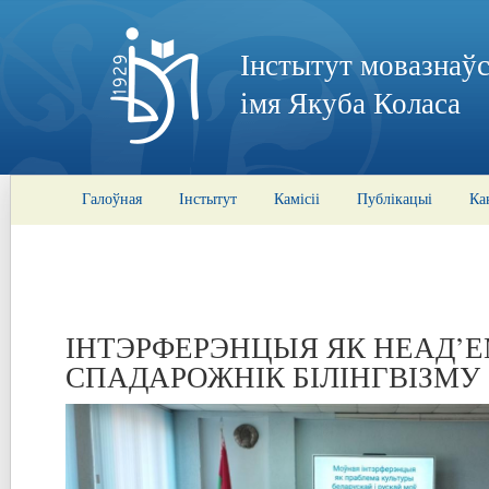
Інстытут мовазнаўс
імя Якуба Коласа
Галоўная
Інстытут
Камісіі
Публікацыі
Ка
ІНТЭРФЕРЭНЦЫЯ ЯК НЕАД’
СПАДАРОЖНІК БІЛІНГВІЗМУ