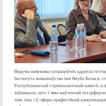
Вядучы навуковы супрацоўнік аддзела гісто
Інстытута мовазнаўства імя Якуба Коласа, 
Рэспубліканскай тэрміналагічнай камісіі, к.
заўважыла, што з’явы маўленчай інтэрферэн
тым ліку і ў сферы прафесійнай камунікацыі