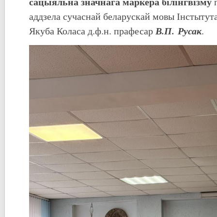
сацыяльна значнага маркера білінгвізму
п
аддзела сучаснай беларускай мовы Інстытута
В.П. Русак
Якуба Коласа д.ф.н. прафесар
.