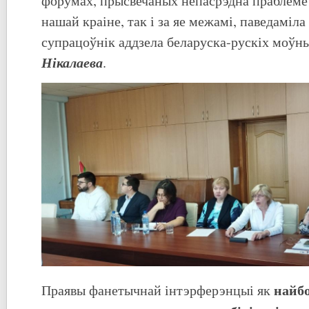
форумах, прысвечаных непасрэдна праблеме
нашай краіне, так і за яе межамі, паведаміл
супрацоўнік аддзела беларуска-рускіх моўны
Нікалаева
.
найб
Праявы фанетычнай інтэрферэнцыі як