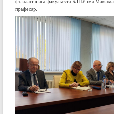
філалагічнага факультэта БДПУ імя Максіма 
прафесар.