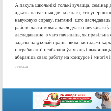
А пакуль школьнікі толькі вучацца, семінар 
адказы на важныя для кожнага, хто ўпершын
навуковую справу, пытанні: што даследаваць,
рабоце дастатковага даследчага навуковага ў
даследаванне, з чаго пачынаць, як правільна
задачы навуковай працы, якімі метадамі кары
патрабаванні неабходна ўлічваць і выконваць
абараніць сваю работу на конкурсе і многія 
04/10/2021