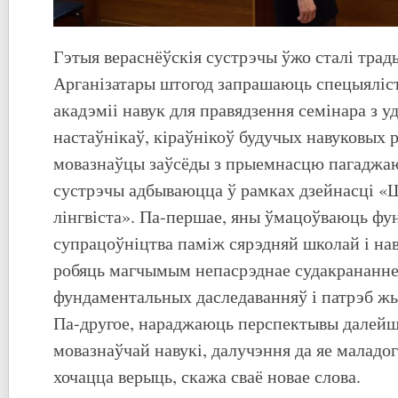
Гэтыя вераснёўскія сустрэчы ўжо сталі тра
Арганізатары штогод запрашаюць спецыяліс
акадэміі навук для правядзення семінара з уд
настаўнікаў, кіраўнікоў будучых навуковых 
мовазнаўцы заўсёды з прыемнасцю пагаджаю
сустрэчы адбываюцца ў рамках дзейнасці 
лінгвіста». Па-першае, яны ўмацоўваюць фу
супрацоўніцтва паміж сярэдняй школай і нав
робяць магчымым непасрэднае судакрананне
фундаментальных даследаванняў і патрэб ж
Па-другое, нараджаюць перспектывы далейш
мовазнаўчай навукі, далучэння да яе маладог
хочацца верыць, скажа сваё новае слова.