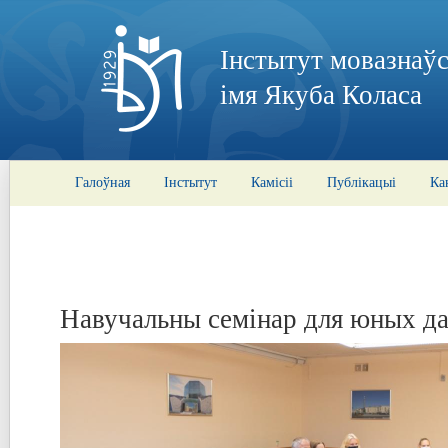
Інстытут мовазнаўс
імя Якуба Коласа
Галоўная
Інстытут
Камісіі
Публікацыі
Ка
Навучальны семінар для юных д