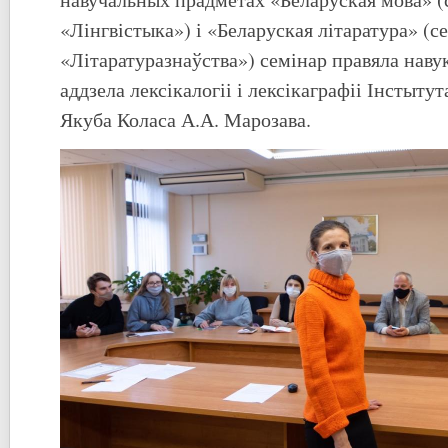
«Лінгвістыка») і «Беларуская літаратура» (с
«Літаратуразнаўства») семінар правяла наву
аддзела лексікалогіі і лексікаграфіі Інстыту
Якуба Коласа А.А. Марозава.