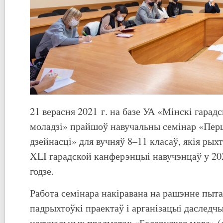
21 верасня 2021 г. на базе УА «Мінскі гарадс
моладзі» прайшоў навучальны семінар «Перш
дзейнасці» для вучняў 8–11 класаў, якія рых
XLI гарадской канферэнцыі навучэнцаў у 2
годзе.
Работа семінара накіравана на рашэнне пыт
падрыхтоўкі праектаў і арганізацыі даследчы
навучальных прадметах «Беларуская мова» 