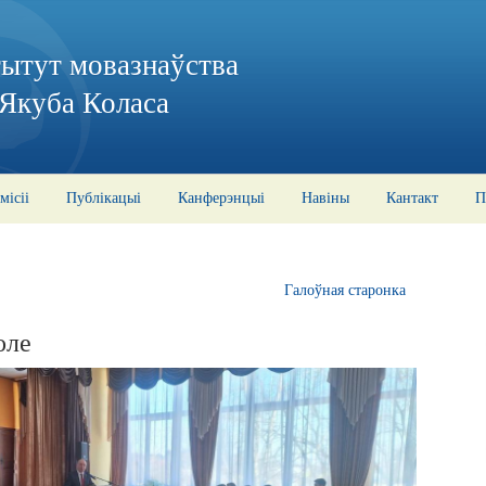
тытут мовазнаўства
 Якуба Коласа
місіі
Публікацыі
Канферэнцыі
Навіны
Кантакт
П
Галоўная старонка
оле