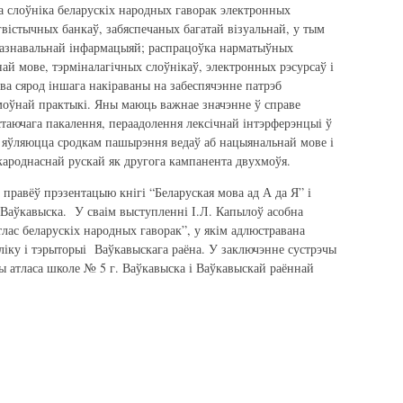
га слоўніка беларускіх народных гаворак электронных
гвістычных банкаў, забяспечаных багатай візуальнай, у тым
-пазнавальнай інфармацыяй; распрацоўка нарматыўных
най мове, тэрміналагічных слоўнікаў, электронных рэсурсаў і
ва сярод іншага накіраваны на забеспячэнне патрэб
моўнай практыкі. Яны маюць важнае значэнне ў справе
аючага пакалення, пераадолення лексічнай інтэрферэнцыі ў
з’яўляюцца сродкам пашырэння ведаў аб нацыянальнай мове і
зкароднаснай рускай як другога кампанента двухмоўя.
правёў прэзентацыю кнігі “Беларуская мова ад А да Я” і
 Ваўкавыска. У сваім выступленні І.Л. Капылоў асобна
лас беларускіх народных гаворак”, у якім адлюстравана
ліку і тэрыторыі Ваўкавыскага раёна. У заключэнне сустрэчы
ы атласа школе № 5 г. Ваўкавыска і Ваўкавыскай раённай