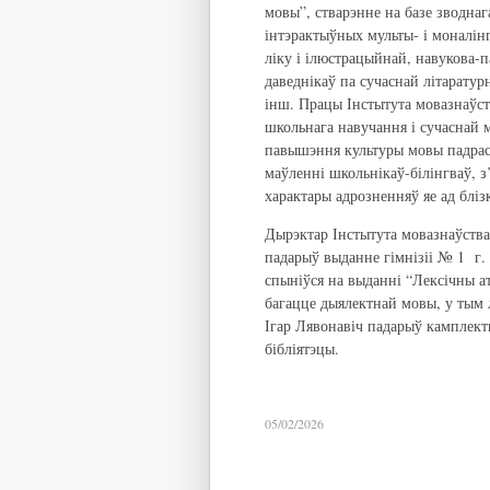
мовы”, стварэнне на базе зводна
інтэрактыўных мульты- і моналін
ліку і ілюстрацыйнай, навукова
даведнікаў па сучаснай літаратур
інш. Працы Інстытута мовазнаўст
школьнага навучання і сучаснай 
павышэння культуры мовы падраст
маўленні школьнікаў-білінгваў, 
характары адрозненняў яе ад блі
Дырэктар Інстытута мовазнаўства 
падарыў выданне гімнізіі № 1 г.
спыніўся на выданні “Лексічны ат
багацце дыялектнай мовы, у тым 
Ігар Лявонавіч падарыў камплект
бібліятэцы.
05/02/2026