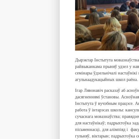
Дырэктар Інстытута мовазнаўства
райвыканкама прыняў удзел у на
семінары ўдзельнічалі настаўнікі
агульнаадукацыйных школ раёна.
Ігар Лявонавіч расказаў аб асноў
дасягненнямі ўстановы. Асноўна
Інстытута ў вучэбным працэсе. А
работа ў інтарэсах школы: кансул
сучаснага мовазнаўства; правядз
для настаўнікаў; падрыхтоўка за
пісьменнасці, для алімпіяд і фак
гульняў, віктарын; падрыхтоўка с