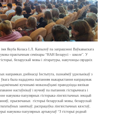
 імя Якуба Коласа І.Л. Капылоў па запрашэнні Ваўкавыскага
вукова-практычным семінары “НАН Беларусі – школе”. У
 гісторыі, беларускай мовы і літаратуры, навучэнцы сярэдніх
ных напрамках дзейнасці Інстытута, пазнаёміў удзельнікаў з
я ўвага была нададзена пытанням выкарыстання напрацовак
кадэмічнымі вучонымі-мовазнаўцамі праводзіцца вялікая
ьтаванне настаўнікаў і вучняў па пытаннях гістарычнага і
енне навукова-папулярных гісторыка-лінгвістычных лекцый
данняў, прысвечаных гісторыі беларускай мовы, беларускай
ультатыўных заняткаў; распрацоўка лінгвістычных квэстаў,
ерыі навукова-папулярных артыкулаў “З гісторыі роднай