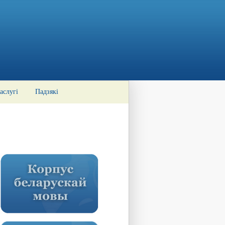
аслугі
Падзякі