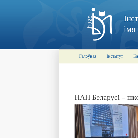
Інс
імя
Галоўная
Інстытут
Ка
НАН Беларусі – шк