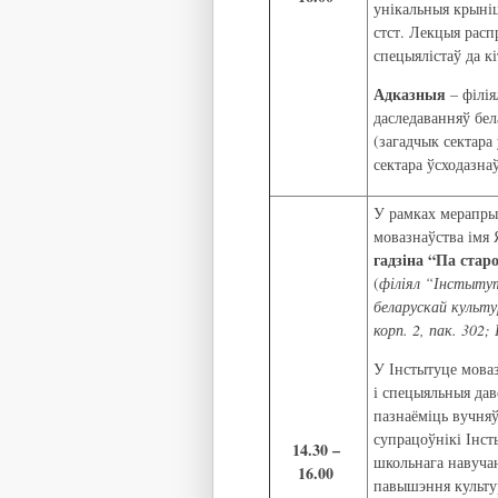
унікальныя крыні
стст. Лекцыя расп
спецыялістаў да кі
Адказныя
– філія
даследаванняў бел
(загадчык сектара
сектара ўсходазна
У рамках мерапрые
мовазнаўства імя
гадзіна “Па ста
(
філіял “Інстыту
беларускай культу
корп. 2, пак. 302
У Інстытуце моваз
і спецыяльныя дав
пазнаёміць вучняў
супрацоўнікі Інст
14.30 –
школьнага навучан
16.00
павышэння культу