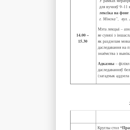
У рамках мерапры
для вучняў 9–11
лексіка на фон
г. Мінска”, вул. 
Мэта лекцыі – азн
14.00 –
яе сувязі з іншас
15.30
як раздзелам мова
даследавання на п
знаёмства з выні
Адказны
– філіял
даследаванняў бел
(загадчык аддзела
“Пра
Круглы стол