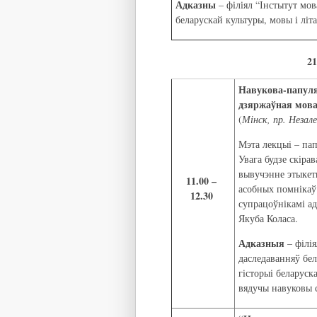
Адказны
– філіял “Інстытут мов
беларускай культуры, мовы і літ
21
Навукова-папуля
дзяржаўная мова
(
Мінск, пр. Незал
Мэта лекцыі – па
Увага будзе скіра
вывучэнне этыкет
11.00 –
асобных помнікаў
12.30
супрацоўнікамі ад
Якуба Коласа.
Адказныя
– філія
даследаванняў бел
гісторыі беларуск
вядучы навуковы 