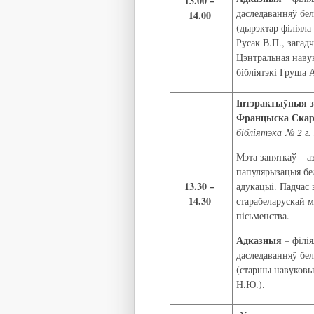
13.00 –
даследаванняў бел
14.00
(дырэктар філіяла
Русак В.П., загадч
Цэнтральная навук
бібліятэкі Груша А
Інтэрактыўныя з
Францыска Скары
бібліятэка № 2 г. 
Мэта заняткаў – а
папулярызацыя бе
13.30 –
адукацыі. Падчас 
14.30
старабеларускай м
пісьменства.
Адказныя
– філія
даследаванняў бел
(старшы навуковы
Н.Ю.).