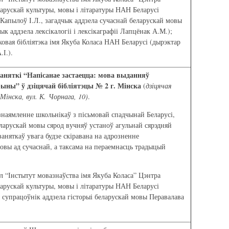
арускай культуры, мовы і літаратуры НАН Беларусі
 Капылоў І.Л., загадчык аддзела сучаснай беларускай мовы
ык аддзела лексікалогіі і лексікаграфіі Лапцёнак А.М.);
овая бібліятэка імя Якуба Коласа НАН Беларусі (дырэктар
.І.).
аняткі “Напісанае застаецца: мова выданняў
ны” ў дзіцячай бібліятэцы № 2 г.
Мінска
(
дзіцячая
Мінска, вул. К. Чорнага, 10)
.
знаямленне школьнікаў з пісьмовай спадчынай Беларусі,
ларускай мовы сярод вучняў устаноў агульнай сярэдняй
заняткаў увага будзе скіравана на адрозненне
овы ад сучаснай, а таксама на пераемнасць традыцый
л “Інстытут мовазнаўства імя Якуба Коласа” Цэнтра
арускай культуры, мовы і літаратуры НАН Беларусі
 супрацоўнік аддзела гісторыі беларускай мовы Перавалава