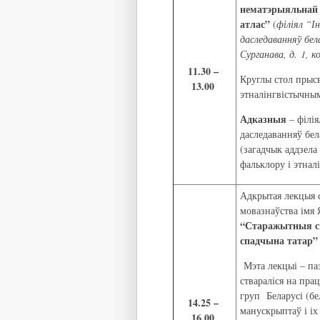
нематэрыяльнай 
атлас”
(
філіял “
даследаванняў бел
Сурганава, д. 1, ко
11.30 –
Круглы стол прыс
13.00
этналінгвістычным
Адказныя
– філія
даследаванняў бел
(загадчык аддзела
фальклору і этнал
Адкрытая лекцыя с
мовазнаўства імя 
“Старажытныя св
спадчына татар”
Мэта лекцыі – паз
ствараліся на пра
груп Беларусі (бел
14.25 –
манускрыптаў і іх
16.00