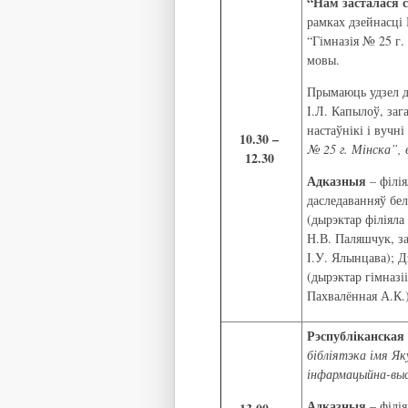
“Нам засталася
рамках дзейнасці 
“Гімназія № 25 г
мовы.
Прымаюць удзел ды
І.Л. Капылоў, заг
настаўнікі і вучні
10.30 –
№ 25 г. Мінска”, 
12.30
Адказныя
– філія
даследаванняў бел
(дырэктар філіяла
Н.В. Паляшчук, за
І.У. Ялынцава); Д
(дырэктар гімназі
Пахвалённая А.К.)
Рэспубліканская
бібліятэка імя Як
інфармацыйна-выс
Адказныя
– філія