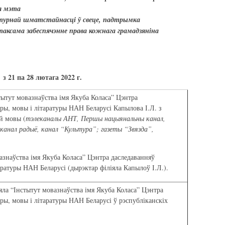
я мэта
льтурнай шматстайнасці ў свеце, падтрымка
таксама забеспячэнне права кожнага грамадзяніна
з 21 па 28 лютага 2022 г.
тытут мовазнаўства імя Якуба Коласа” Цэнтра
ры, мовы і літаратуры НАН Беларусі Капылова І.Л. з
й мовы (
тэлеканалы АНТ, Першы нацыянальны канал,
анал радыё, канал “Культура”; газеты “Звязда”,
азнаўства імя Якуба Коласа” Цэнтра даследаванняў
аратуры НАН Беларусі (дырэктар філіяла Капылоў І.Л.).
яла “Інстытут мовазнаўства імя Якуба Коласа” Цэнтра
ры, мовы і літаратуры НАН Беларусі ў рэспубліканскіх