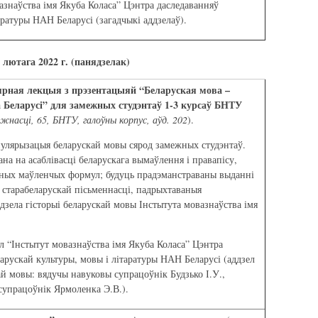
азнаўства імя Якуба Коласа” Цэнтра даследаванняў
аратуры НАН Беларусі (загадчыкі аддзелаў).
 лютага 2022 г. (панядзелак)
рная лекцыя з прэзентацыяй “Беларуская мова –
 Беларусі” для замежных студэнтаў 1-3 курсаў БНТУ
ежнасці, 65, БНТУ, галоўны корпус, аўд. 202
).
пулярызацыя беларускай мовы сярод замежных студэнтаў.
вана на асаблівасці беларускага вымаўлення і правапісу,
ных маўленчых формул; будуць прадэманстраваны выданні
 старабеларускай пісьменнасці, падрыхтаваныя
дзела гісторыі беларускай мовы Інстытута мовазнаўства імя
л “Інстытут мовазнаўства імя Якуба Коласа” Цэнтра
арускай культуры, мовы і літаратуры НАН Беларусі (аддзел
ай мовы: вядучы навуковы супрацоўнік Будзько І.У.,
супрацоўнік Ярмоленка Э.В.).