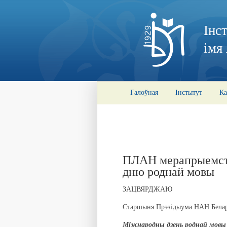
Інс
імя
Галоўная
Інстытут
Ка
ПЛАН мерапрыемст
дню роднай мовы
ЗАЦВЯРДЖАЮ
Старшыня Прэзідыума НАН Белару
Міжнародны дзень роднай мовы 