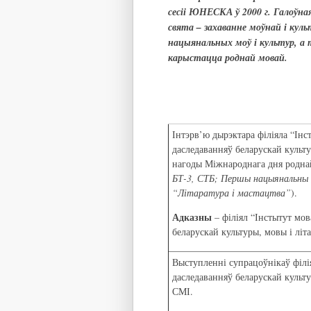
сесіі ЮНЕСКА ў 2000 г. Галоўна
свята – захаванне моўнай і ку
нацыянальных моў і культур, а 
карыстацца роднай мовай.
Інтэрв’ю дырэктара філіяла “Інс
даследаванняў беларускай культу
нагоды Міжнароднага дня родна
БТ-3, СТБ; Першы нацыянальны к
“Літаратура і мастацтва”
).
Адказны
– філіял “Інстытут мов
беларускай культуры, мовы і літ
Выступленні супрацоўнікаў філі
даследаванняў беларускай культу
СМІ.