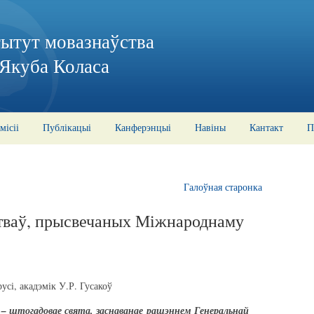
тытут мовазнаўства
 Якуба Коласа
місіі
Публікацыі
Канферэнцыі
Навіны
Кантакт
П
Галоўная старонка
ваў, прысвечаных Міжнароднаму
сі, акадэмік У.Р. Гусакоў
– штогадовае свята, заснаванае рашэннем Генеральнай