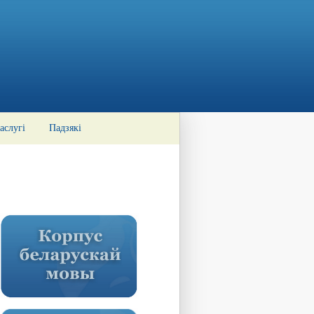
аслугі
Падзякі