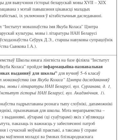
цы для вывучэння гісторыі беларускай мовы XVII – XIX
рацавана з мэтай павышэння цікавасці маладых
табістыкі, іх уключэння ў кітабістычныя даследаванні.
л “Інстытут мовазнаўства імя Якуба Коласа” Цэнтра
арускай культуры, мовы і літаратуры НАН Беларусі
 ўсходазнаўства Сеўрук Д.Э., старшы навуковы супрацоўнік
ўства Сынкова І.А.).
мстваў Школы юнага лінгвіста на базе філіяла “Інстытут
інфармацыйна-пазнавальная
 Якуба Коласа” пройдзе
ронках выданняў для школы”
для вучняў 5–6 класаў
т мовазнаўства імя Якуба Коласа” Цэнтра даследаванняў
ры, мовы і літаратуры НАН Беларусі, вул. Сурганава, д. 1,
; Інстытут гісторыі НАН Беларусі,
вул. Акадэмічная, 1
).
наўства падрыхтаваны рознага тыпу слоўнікі, дапаможнікі
еднікі, прызначаныя для школы. Мэта мерапрыемства –
 з выданнямі, аўтарамі (ці суаўтарамі) якіх з’яўляюцца
ытута, паказаць іх важнасць у забеспячэнні патрэб
ня і сучаснай моўнай практыкі, а таксама ў справе
ры маўлення моладзі ва ўмовах блізкароднаснага