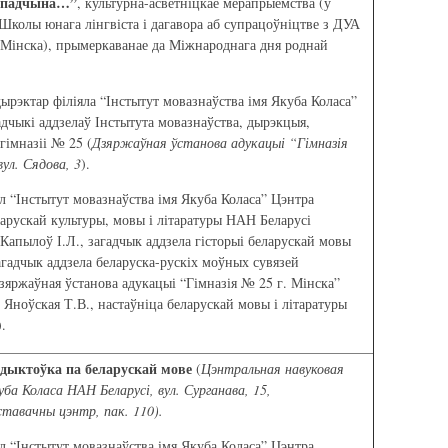
 спадчына…”
, культурна-асветніцкае мерапрыемства (у
Школы юнага лінгвіста і дагавора аб супрацоўніцтве з ДУА
. Мінска), прымеркаванае да Міжнароднага дня роднай
рэктар філіяла “Інстытут мовазнаўства імя Якуба Коласа”
адчыкі аддзелаў Інстытута мовазнаўства, дырэкцыя,
 гімназіі № 25 (
Дзяржаўная ўстанова адукацыі “Гімназія
вул. Сядова, 3
).
л “Інстытут мовазнаўства імя Якуба Коласа” Цэнтра
арускай культуры, мовы і літаратуры НАН Беларусі
 Капылоў І.Л., загадчык аддзела гісторыі беларускай мовы
гадчык аддзела беларуска-рускіх моўных сувязей
зяржаўная ўстанова адукацыі “Гімназія № 25 г. Мінска”
і Яноўская Т.В., настаўніца беларускай мовы і літаратуры
.
 дыктоўка па беларускай мове
(
Цэнтральная навуковая
уба Коласа НАН Беларусі, вул. Сурганава, 15,
тавачны цэнтр, пак. 110).
л “Інстытут мовазнаўства імя Якуба Коласа” Цэнтра