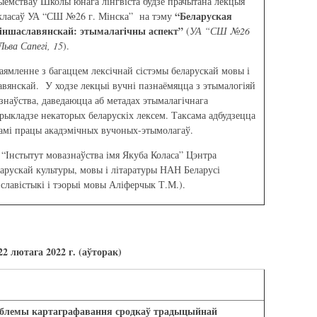
емстваў Школы юнага лінгвіста будзе прачытана лекцыя
“Беларуская
 класаў УА “СШ №26 г. Мінска” на тэму
е іншаславянскай: этымалагічны аспект”
(
УА “СШ №26
Льва Сапегі, 15
).
аямленне з багаццем лексічнай сістэмы беларускай мовы і
лавянскай. У ходзе лекцыі вучні пазнаёмяцца з этымалогіяй
знаўства, даведаюцца аб метадах этымалагічнага
рыкладзе некаторых беларускіх лексем. Таксама адбудзецца
камі працы акадэмічных вучоных-этымолагаў.
 “Інстытут мовазнаўства імя Якуба Коласа” Цэнтра
арускай культуры, мовы і літаратуры НАН Беларусі
 славістыкі і тэорыі мовы Аліферчык Т.М.).
22 лютага 2022 г. (аўторак)
блемы картаграфавання сродкаў традыцыйнай