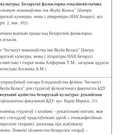
культуры: Беларускі фальклорна-этналінгвістычны
Інстытут мовазнаўства імя Якуба Коласа” Цэнтра
арускай культуры, мовы і літаратуры НАН Беларусі, вул.
рп. 2, пак. 302
).
вечаны вынікам працы над Беларускім фальклорна-
 атласам.
л “Інстытут мовазнаўства імя Якуба Коласа” Цэнтра
арускай культуры, мовы і літаратуры НАН Беларусі
 славістыкі і тэорыі мовы Аліферчык Т.М., загадчык аддзела
інгвістыкі Боганева А.М.).
упрацоўнікаў сектара ўсходазнаўства філіяла “Інстытут
Якуба Коласа” для студэнтаў філалагічнага факультэта БДУ
едчанні адзінства беларускай культуры: рукапісная
(
філалагічны факультэт БДУ, вул. Карла Маркса, 31
).
наёміць студэнтаў з кітабамі – рукапіснымі кнігамі, якія
цягу стагоддзяў прадстаўнікамі адной з этнаканфесійных
арускімі татарамі), расказаць пра асаблівасці
 мовы. Помнікі пісьменства беларускіх татараў –