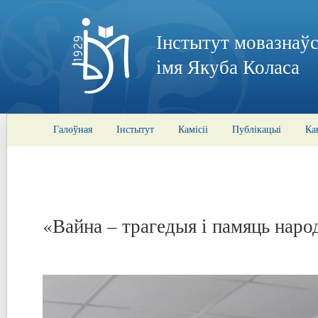
Інстытут мовазнаўс
імя Якуба Коласа
Галоўная
Інстытут
Камісіі
Публікацыі
Ка
«Вайна – трагедыя і памяць наро