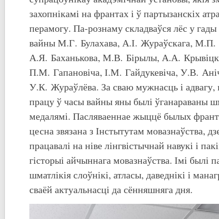
захопнікамі на франтах і ў партызанскіх ат
перамогу. Па-рознаму складваўся лёс у гад
вайны М.Г. Булахава, А.І. Жураўскага, М.П.
А.Я. Баханькова, М.В. Бірылы, А.А. Крывіцк
П.М. Гапановіча, І.М. Гайдукевіча, У.В. Ані
У.К. Жураўлёва. За сваю мужнасць і адвагу,
працу ў часы вайны яны былі ўганараваны шм
медалямі. Пасляваеннае жыццё былых франта
цесна звязана з Інстытутам мовазнаўства, д
працавалі на ніве лінгвістычнай навукі і пак
гісторыі айчыннага мовазнаўства. Імі былі 
шматлікія слоўнікі, атласы, даведнікі і манагр
сваёй актуальнасці да сённяшняга дня.