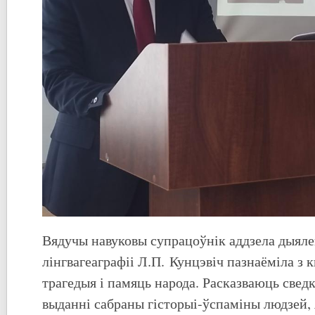
Вядучы навуковы супрацоўнік аддзела дыялек
лінгвагеаграфіі Л.П. Кунцэвіч пазнаёміла з 
трагедыя і памяць народа. Расказваюць сведк
выданні сабраны гісторыі-ўспаміны людзей,