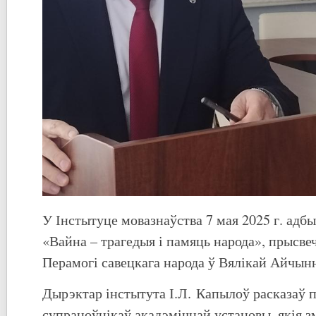
У Інстытуце мовазнаўства 7 мая 2025 г. адб
«Вайна – трагедыя і памяць народа», прысве
Перамогі савецкага народа ў Вялікай Айчын
Дырэктар інстытута І.Л. Капылоў расказаў
супрацоўнікаў акадэмічнай установы, якія з