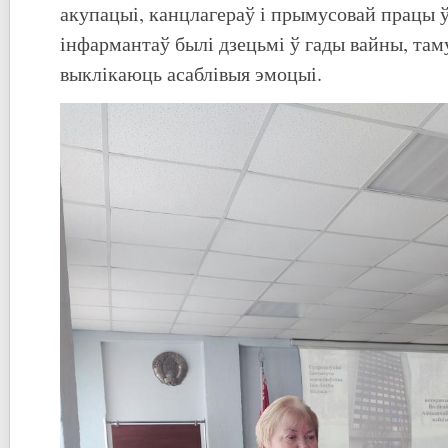
акупацыі, канцлагераў і прымусовай працы ў
інфармантаў былі дзецьмі ў гады вайны, там
выклікаюць асаблівыя эмоцыі.