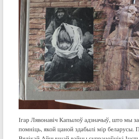
Ігар Лявонавіч Капылоў адзначыў, што мы з
помніць, якой цаной здабылі мір беларусы. 
Вялікай Айчыннай вайны супрацоўнікі Інст