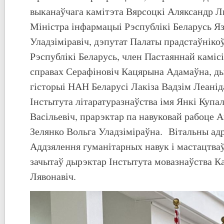
выканаўчага камітэта Вярсоцкі Аляксандр Л
Міністра інфармацыі Рэспублікі Беларусь Яз
Уладзіміравіч, дэпутат Палаты прадстаўніко
Рэспублікі Беларусь, член Пастаяннай каміс
справах Серафіновіч Кацярына Адамаўна, д
гісторыі НАН Беларусі Лакіза Вадзім Леанід
Інстытута літаратуразнаўства імя Янкі Купа
Васільевіч, прарэктар па навуковай рабоце 
Зелянко Вольга Уладзіміраўна. Вітальны адр
Аддзялення гуманітарных навук і мастацтва
зачытаў дырэктар Інстытута мовазнаўства К
Лявонавіч.