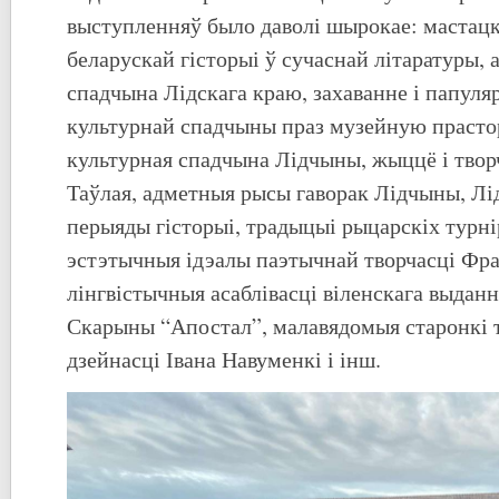
выступленняў было даволі шырокае: мастацк
беларускай гісторыі ў сучаснай літаратуры, 
спадчына Лідскага краю, захаванне і папуля
культурнай спадчыны праз музейную прасто
культурная спадчына Лідчыны, жыццё і твор
Таўлая, адметныя рысы гаворак Лідчыны, Лі
перыяды гісторыі, традыцыі рыцарскіх турні
эстэтычныя ідэалы паэтычнай творчасці Фра
лінгвістычныя асаблівасці віленскага выда
Скарыны “Апостал”, малавядомыя старонкі т
дзейнасці Івана Навуменкі і інш.