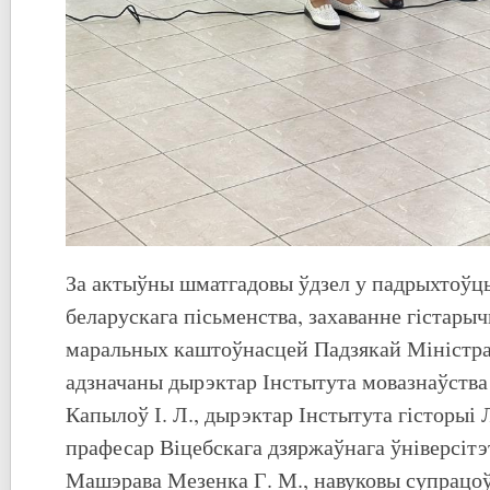
За актыўны шматгадовы ўдзел у падрыхтоўцы
беларускага пісьменства, захаванне гістарыч
маральных каштоўнасцей Падзякай Міністра
адзначаны дырэктар Інстытута мовазнаўства
Капылоў І. Л., дырэктар Інстытута гісторыі Л
прафесар Віцебскага дзяржаўнага ўніверсітэ
Машэрава Мезенка Г. М., навуковы супрацоў