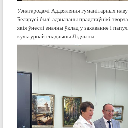
Узнагародамі Аддзялення гуманітарных наву
Беларусі былі адзначаны прадстаўнікі творча
якія ўнеслі значны ўклад у захаванне і пап
культурнай спадчыны Лідчыны.