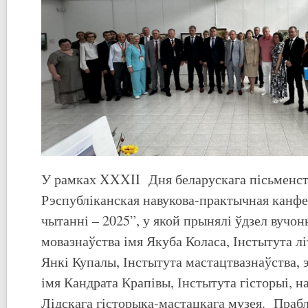
У рамках XXXII Дня беларускага пісьменст
Рэспубліканская навукова-практычная канф
чытанні – 2025”, у якой прынялі ўдзел вучон
мовазнаўства імя Якуба Коласа, Інстытута лі
Янкі Купалы, Інстытута мастацтвазнаўства, 
імя Кандрата Крапівы, Інстытута гісторыі, н
Лідскага гісторыка-мастацкага музея. Праб