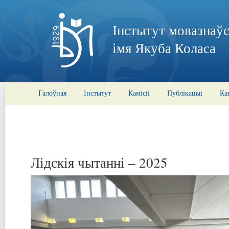
Інстытут мовазнаўс
імя Якуба Коласа
Галоўная
Інстытут
Камісіі
Публікацыі
Ка
Лідскія чытанні – 2025