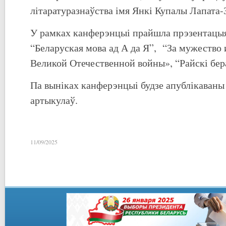
літаратуразнаўства імя Янкі Купалы Лапата-
У рамках канферэнцыі прайшла прэзентацы
“Беларуская мова ад А да Я”, “За мужество 
Великой Отечественной войны», “Райскі бер
Па выніках канферэнцыі будзе апублікаваны
артыкулаў.
11/09/2025