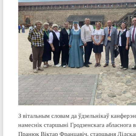
З вітальным словам да ўдзельнікаў канферэн
намеснік старшыні Гродзенскага абласнога 
Пранюк Віктар Францавіч, старшыня Лідска