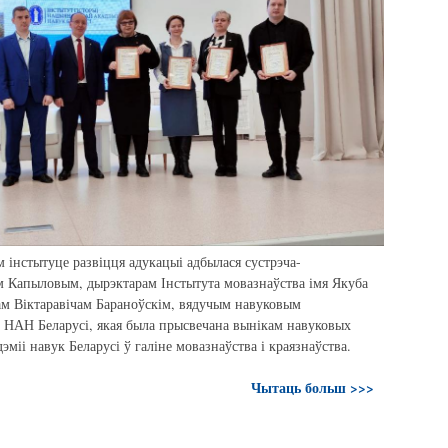
м інстытуце развіцця адукацыі адбылася сустрэча-
м Капыловым, дырэктарам Інстытута мовазнаўства імя Якуба
ам Віктаравічам Бараноўскім, вядучым навуковым
і НАН Беларусі, якая была прысвечана вынікам навуковых
міі навук Беларусі ў галіне мовазнаўства і краязнаўства.
Чытаць больш >>>