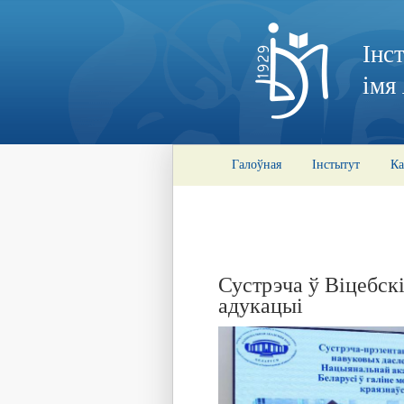
Інс
імя
Галоўная
Інстытут
Ка
Сустрэча ў Віцебск
адукацыі