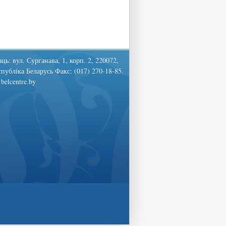
ць: вул. Сурганава, 1, корп. 2, 220072,
спубліка Беларусь Факс: (017) 270-18-85.
belcentre.by