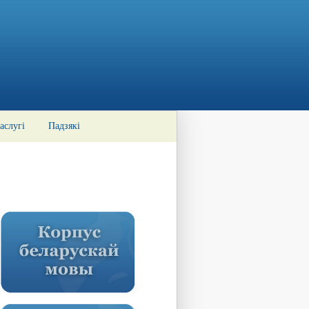
аслугі
Падзякі