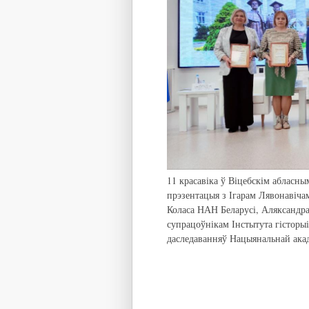
11 красавіка ў Віцебскім абласны
прэзентацыя з Ігарам Лявонавіча
Коласа НАН Беларусі, Аляксандр
супрацоўнікам Інстытута гісторы
даследаванняў Нацыянальнай акадэ