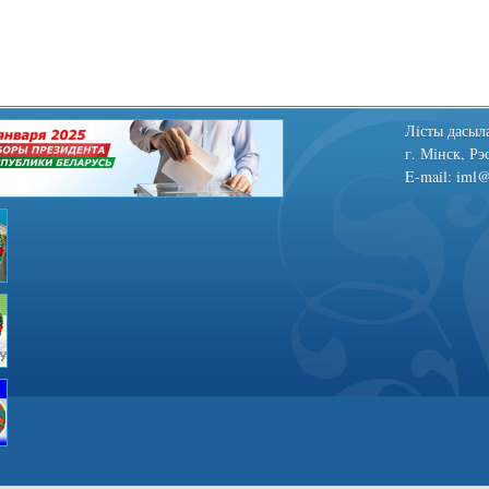
Лiсты дасыла
г. Мінск, Рэ
E-mail: iml@