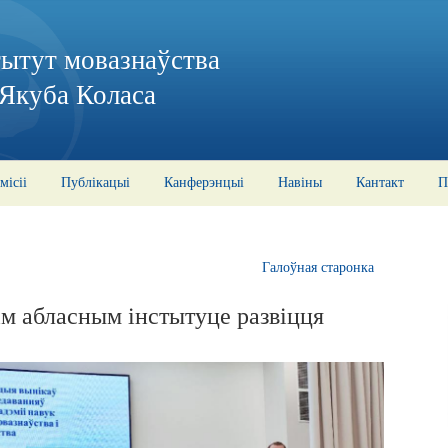
тытут мовазнаўства
 Якуба Коласа
місіі
Публікацыі
Канферэнцыі
Навіны
Кантакт
П
Галоўная старонка
ім абласным інстытуце развіцця