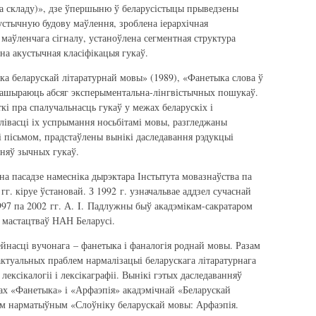
а складу)», дзе ўпершыню ў беларусістыцы прыведзены
стычную будову маўлення, зроблена іерархічная
маўленчага сігналу, устаноўлена сегментная структура
на акустычная класіфікацыя гукаў.
а беларускай літаратурнай мовы» (1989), «Фанетыка слова ў
 пашыраюць абсяг эксперыментальна-лінгвістычных пошукаў.
кі пра спалучальнасць гукаў у межах беларускіх і
лівасці іх успрымання носьбітамі мовы, разгледжаны
і пісьмом, прадстаўлены вынікі даследавання рэдукцыі
няў зычных гукаў.
на пасадзе намесніка дырэктара Інстытута мовазнаўства па
гг. кіруе ўстановай. З 1992 г. узначальвае аддзел сучаснай
997 па 2002 гг. А. I. Падлужны быў акадэмікам-сакратаром
 мастацтваў НАН Беларусі.
йнасці вучонага – фанетыка і фаналогія роднай мовы. Разам
актуальных праблем нармалізацыі беларускага літаратурнага
 лексікалогіі і лексікаграфіі. Вынікі гэтых даследаванняў
ах «Фанетыка» і «Арфаэпія» акадэмічнай «Беларускай
ым нарматыўным «Слоўніку беларускай мовы: Арфаэпія.