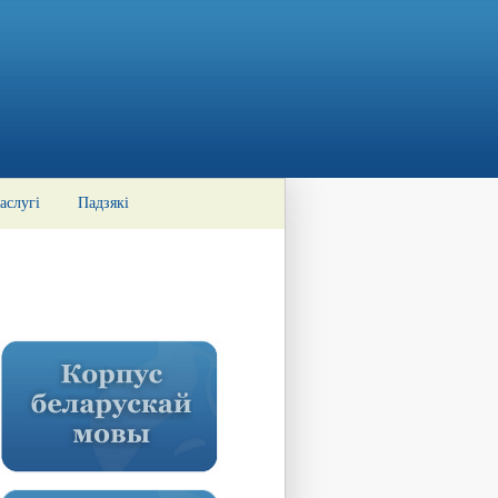
аслугі
Падзякі