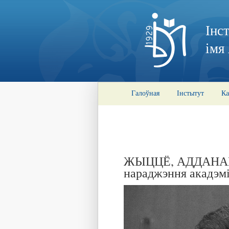
Інс
імя
Галоўная
Інстытут
Ка
ЖЫЦЦЁ, АДДАНАЕ Н
нараджэння акадэмі