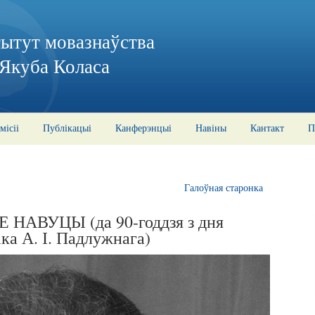
тытут мовазнаўства
 Якуба Коласа
місіі
Публікацыі
Канферэнцыі
Навіны
Кантакт
П
Галоўная старонка
АВУЦЫ (да 90-годдзя з дня
ка А. І. Падлужнага)