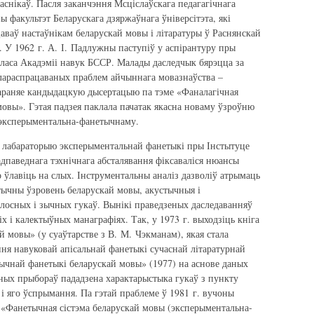
гаснікаў. Пасля заканчэння Мсціслаўскага педагагічнага
ы факультэт Беларускага дзяржаўнага ўніверсітэта, які
аваў настаўнікам беларускай мовы і літаратуры ў Раснянскай
 У 1962 г. А. І. Падлужны паступіў у аспірантуру пры
оласа Акадэміі навук БССР. Малады даследчык бярэцца за
лараспрацаваных праблем айчыннага мовазнаўства –
бараняе кандыдацкую дысертацыю па тэме «Фаналагічная
мовы». Гэтая падзея паклала пачатак якасна новаму ўзроўню
 эксперыментальна-фанетычнаму.
е лабараторыю эксперыментальнай фанетыкі пры Інстытуце
дпаведнага тэхнічнага абсталявання фіксаваліся нюансы
 ўлавіць на слых. Інструментальны аналіз дазволіў атрымаць
тычны ўзровень беларускай мовы, акустычныя і
лосных і зычных гукаў. Вынікі праведзеных даследаванняў
іх і калектыўных манаграфіях. Так, у 1973 г. выходзіць кніга
й мовы» (у суаўтарстве з В. М. Чэкманам), якая стала
ня навуковай апісальнай фанетыкі сучаснай літаратурнай
ычнай фанетыкі беларускай мовы» (1977) на аснове даных
ных прыбораў пададзена характарыстыка гукаў з пункту
 і яго ўспрымання. Па гэтай праблеме ў 1981 г. вучоны
 «Фанетычная сістэма беларускай мовы (эксперыментальна-