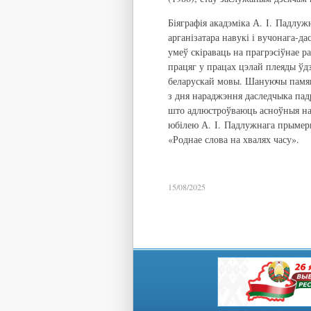
Біяграфія акадэміка А. І. Падлуж
арганізатара навукі і вучонага-да
умеў скіраваць на прагрэсіўнае р
працяг у працах цэлай плеяды ўдз
беларускай мовы. Шануючы памяць
з дня нараджэння даследчыка пад
што адлюстроўваюць асноўныя нап
юбілею А. І. Падлужнага прымер
«Роднае слова на хвалях часу».
15/08/2025