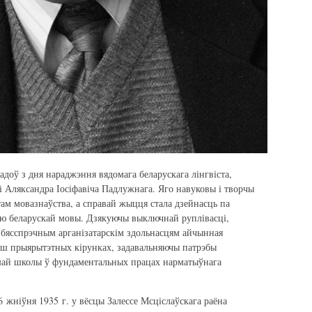
адоў з дня нараджэння вядомага беларускага лінгвіста,
і Аляксандра Іосіфавіча Падлужнага. Яго навуковы і творчы
там мовазнаўства, а справай жыцця стала дзейнасць па
ню беларускай мовы. Дзякуючы выключнай руплівасці,
 бясспрэчным арганізатарскім здольнасцям айчынная
льш прыярытэтных кірунках, задавальняючы патрэбы
шай школы ў фундаментальных працах нарматыўнага
6 жніўня 1935 г. у вёсцы Залессе Мсціслаўскага раёна