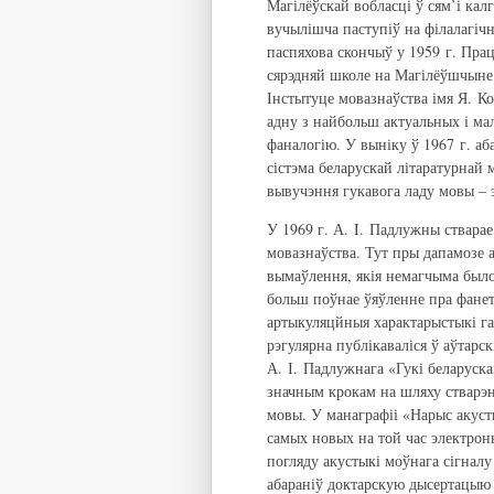
Магілёўскай вобласці ў сям’і кал
вучылішча паступіў на філалагічн
паспяхова скончыў у 1959 г. Прац
сярэдняй школе на Магілёўшчыне.
Інстытуце мовазнаўства імя Я. К
адну з найбольш актуальных і ма
фаналогію. У выніку ў 1967 г. а
сістэма беларускай літаратурнай 
вывучэння гукавога ладу мовы –
У 1969 г. А. I. Падлужны ствара
мовазнаўства. Тут пры дапамозе а
вымаўлення, якія немагчыма было
больш поўнае ўяўленне пра фане
артыкуляцйныя характарыстыкі га
рэгулярна публікаваліся ў аўтарск
А. І. Падлужнага «Гукі беларуска
значным крокам на шляху стварэн
мовы. У манаграфіі «Нарыс акуст
самых новых на той час электрон
погляду акустыкі моўнага сігналу
абараніў доктарскую дысертацыю