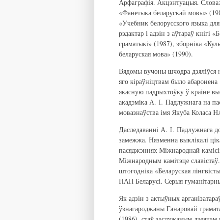
Арфаграфія. Акцэнтуацыя. Словаз
«Фанетыка беларускай мовы» (19
«Учебник белорусского языка для
рэдактар і адзін з аўтараў кнігі 
граматыкі» (1987), зборніка «Кул
беларуская мова» (1990).
Вядомы вучоны шчодра дзяліўся н
яго кіраўніцтвам было абаронена 
якасную падрыхтоўку ў краіне вы
акадэміка А. І. Падлужнага на п
мовазнаўства імя Якуба Коласа НА
Даследаванні А. І. Падлужнага д
замежжа. Нязменна выклікалі ціка
пасяджэннях Міжнароднай камісіі
Міжнародным камітэце славістаў.
штогодніка «Беларуская лінгвісты
НАН Беларусі. Серыя гуманітарн
Як адзін з актыўных арганізатара
ўзнагароджаны Ганаровай грамат
(1986), стаў заслужаным дзеячам 