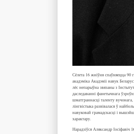
Сёлета 16 жніўня спаўняецца 90 г
акадэміка Акадэміі навук Беларус
лёс непарыўна звязаны з Інстыту
даследаванні фанетычнага ўзроў
шматграннасці таленту вучонага,
лінгвістыка развівалася ў найбо
навуковай грамадскасці і вышэй
характару.
Нарадзіўся Аляксандр Іосіфавіч 1