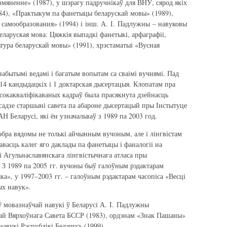
мяненне» (1987), у шэрагу падручнікаў для ВНУ, сярод якіх
84), «Практыкум па фанетыцы беларускай мовы» (1989),
 самообразования» (1994) і інш. А. І. Падлужны – навуковы
«Беларуская мова: Цяжкія выпадкі фанетыкі, арфаграфіі,
ьтура беларускай мовы» (1991), хрэстаматыі «Вусная
абытымі ведамі і багатым вопытам са сваімі вучнямі. Пад
14 кандыдацкіх і 1 доктарская дысертацыя. Клопатам пра
сокакваліфікаваных кадраў была прасякнута дзейнасць
асадзе старшыні савета па абароне дысертацый пры Інстытуце
Н Беларусі, які ён узначальваў з 1989 па 2003 год.
обра вядомы не толькі айчынным вучоным, але і лінгвістам
васць калег яго даклады па фанетыцы і фаналогіі на
 Агульнаславянскага лінгвістычнага атласа пры
 З 1989 па 2005 гг. вучоны быў галоўным рэдактарам
ка», у 1997–2003 гг. – галоўным рэдактарам часопіса «Весці
ых навук».
ў мовазнаўчай навукі ў Беларусі А. І. Падлужны
ай Вярхоўнага Савета БССР (1983), ордэнам «Знак Пашаны»
навукі Рэспублікі Беларусь (1999).