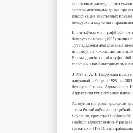
фанетычнае даследаванне гукавог
эксперыментальныя даныя пра аку
класіфікацыя акустычных прымет 
беларускага маўлення і прапанава
Калектыўныя манаграфіі «Фанетык
беларускай мове» (1983) значна
Тут пададзены абагульненыя звест
іншамоўных лексем, апісаны асаб
ўзаемаадносіны паміж арфаэпіяй 
галосных і камбінаторных змянен
З 1983 г. А. І. Падлужны працуе 
навуковай рабоце, з 1989 па 2003 
беларускай мовы. Адначасова з 1
Аддзялення гуманітарных навук і
Асноўныя напрамкі даследчай дзе
з тым ён займаўся распрацоўкай 
маўлення, граматыкі і арфаграфіі,
знайшлі адлюстраванне ў раздзел
граматыкі» (1985), запатрабаван