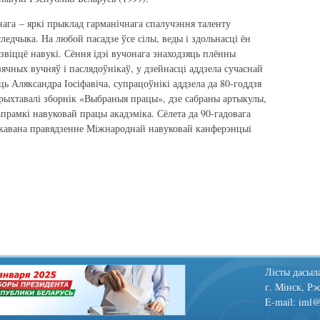
нага – яркі прыклад гарманічнага спалучэння таленту
следчыка. На любой пасадзе ўсе сілы, веды і здольнасці ён
азвіццё навукі. Сёння ідэі вучонага знаходзяць плённы
ячных вучняў і паслядоўнікаў, у дзейнасці аддзела сучаснай
 Аляксандра Іосіфавіча, супрацоўнікі аддзела да 80-годдзя
рыхтавалі зборнік «Выбраныя працы», дзе сабраны артыкулы,
рамкі навуковай працы акадэміка. Сёлета да 90-гадовага
кавана правядзенне Міжнароднай навуковай канферэнцыі
Лiсты дасыла
г. Мінск, Рэ
E-mail: iml@