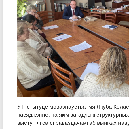
У Інстытуце мовазнаўства імя Якуба Кол
пасяджэнне, на якім загадчыкі структурны
выступілі са справаздачамі аб выніках на