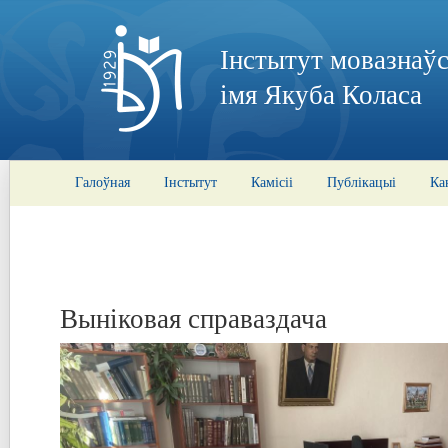
Інстытут мовазнаўс
імя Якуба Коласа
Галоўная
Інстытут
Камісіі
Публікацыі
Ка
Выніковая справаздача