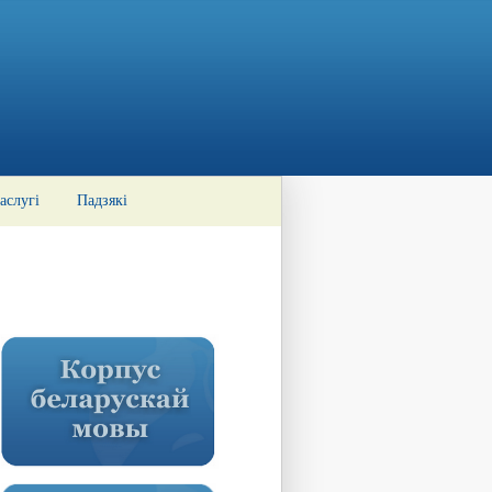
аслугі
Падзякі