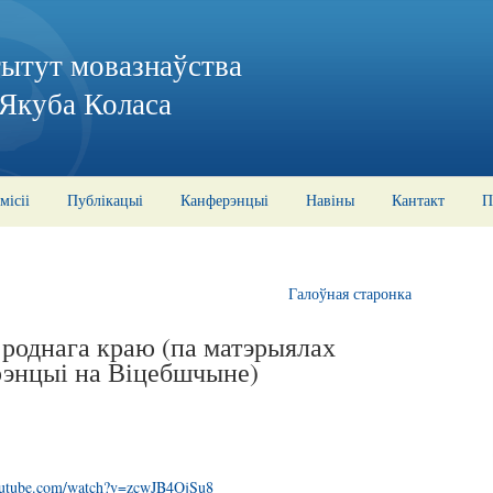
тытут мовазнаўства
 Якуба Коласа
місіі
Публікацыі
Канферэнцыі
Навіны
Кантакт
П
Галоўная старонка
а роднага краю (па матэрыялах
рэнцыі на Віцебшчыне)
outube.com/watch?v=zcwJB4OjSu8