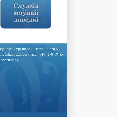
ць: вул. Сурганава, 1, корп. 2, 220072,
спубліка Беларусь Факс: (017) 270-18-85.
belcentre.by