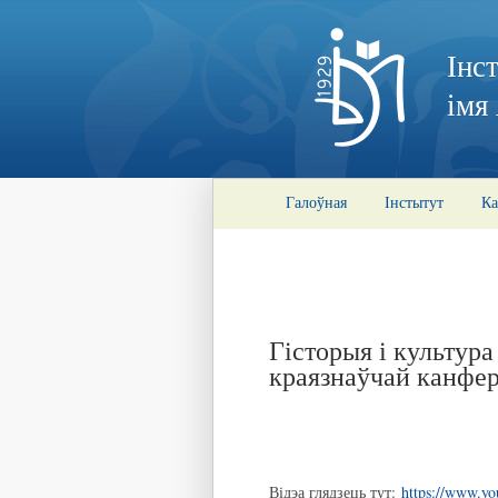
Інс
імя
Галоўная
Інстытут
Ка
Гісторыя і культур
краязнаўчай канфе
Відэа глядзець тут:
https://www.y