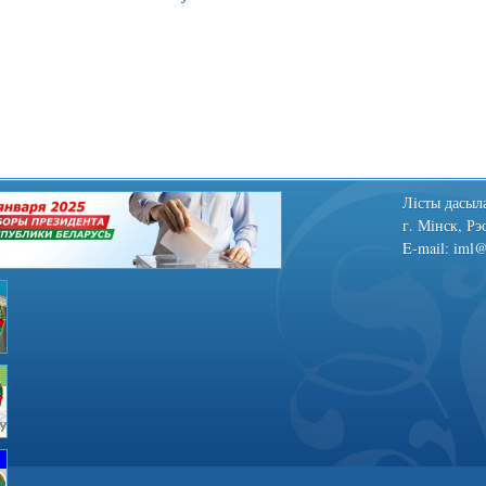
Лiсты дасыла
г. Мінск, Рэ
E-mail: iml@