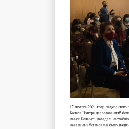
17 лютага 2021 года падчас свят
Коласа Цэнтра даследаванняў бел
навук Беларусі наведалі настаўнік
названымі ўстановамі было падпі