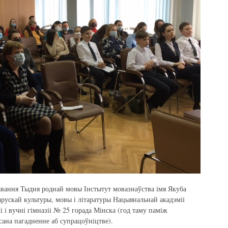
кавання Тыдня роднай мовы Інстытут мовазнаўства імя Якуба
арускай культуры, мовы і літаратуры Нацыянальнай акадэміі
і і вучні гімназіі № 25 горада Мінска (год таму паміж
сана пагадненне аб супрацоўніцтве).