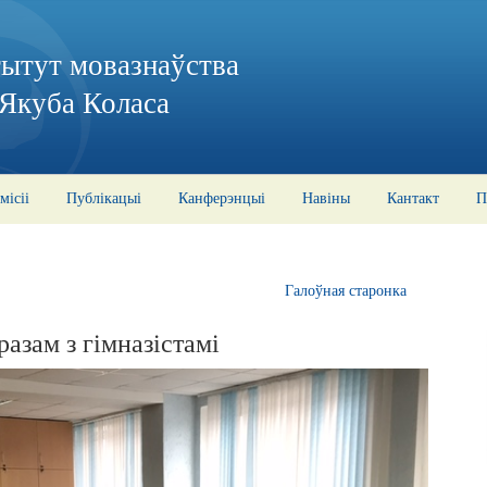
тытут мовазнаўства
 Якуба Коласа
місіі
Публікацыі
Канферэнцыі
Навіны
Кантакт
П
Галоўная старонка
азам з гімназістамі