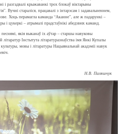
ні і разгадвалі крыжаванкі трох блокаў віктарыны
ія”. Вучні стараліся, працавалі з інтарэсам і задавальненнем,
ове. Хоць перамагла каманда “Аканне”, але ж падарункі –
уры і цукеркі – атрымалі прадстаўнікі абедзвюх каманд.
 песнямі, якія выканаў іх аўтар – старшы навуковы
й літаратур Інстытута літаратуразнаўства імя Янкі Купалы
 культуры, мовы і літаратуры Нацыянальнай акадэміі навук
евіч.
Н.В. Паляшчук