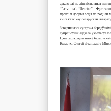
адказвалі на лінгвістычныя пытан
“Размінка”, “Лексіка”, “Фразеалог
праявілі добрыя веды па роднай м
кнігі класікаў беларускай літарат
Завяршылася сустрэча бардаўскімі
супрацоўнік аддзела ўзаемасувязе
Цэнтра даследаванняў беларускай
Беларусі Сяргей Леанідавіч Мінск