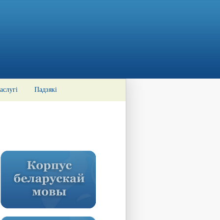
аслугі
Падзякі