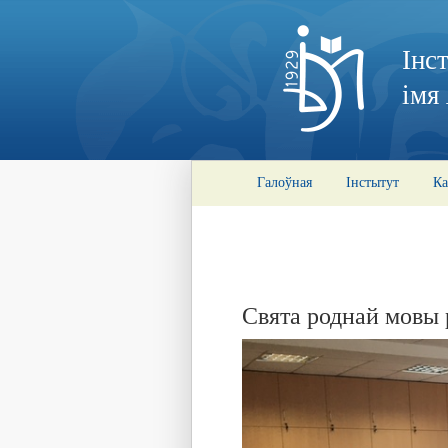
Інс
імя
Галоўная
Інстытут
Ка
Свята роднай мовы р