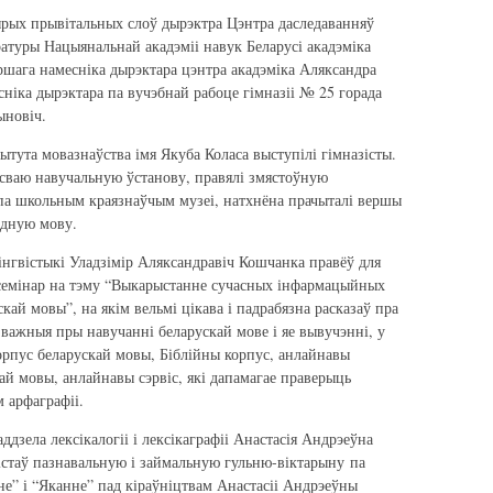
ырых прывітальных слоў дырэктра Цэнтра даследаванняў
ратуры Нацыянальнай акадэміі навук Беларусі акадэміка
ершага намесніка дырэктара цэнтра акадэміка Аляксандра
ніка дырэктара па вучэбнай рабоце гімназіі № 25 горада
ыновіч.
тута мовазнаўства імя Якуба Коласа выступілі гімназісты.
 сваю навучальную ўстанову, правялі змястоўную
па школьным краязнаўчым музеі, натхнёна прачыталі вершы
одную мову.
інгвістыкі Уладзімір Аляксандравіч Кошчанка правёў для
емінар на тэму “Выкарыстанне сучасных інфармацыйных
кай мовы”, на якім вельмі цікава і падрабязна расказаў пра
 важныя пры навучанні беларускай мове і яе вывучэнні, у
рпус беларускай мовы, Біблійны корпус, анлайнавы
кай мовы, анлайнавы сэрвіс, які дапамагае праверыць
 арфаграфіі.
зела лексікалогіі і лексікаграфіі Анастасія Андрэеўна
зістаў пазнавальную і займальную гульню-віктарыну па
е” і “Яканне” пад кіраўніцтвам Анастасіі Андрэеўны