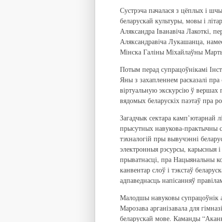
Сустрэча пачалася з цёплых і шч
беларускай культуры, мовы і літа
Аляксандра Іванавіча Лакоткі, п
Аляксандравіча Лукашанца, намес
Мінска Галіны Міхайлаўны Март
Потым перад супрацоўнікамі Інсты
Яны з захапленнем расказалі пра
віртуальную экскурсію ў вершах 
вядомых беларускіх паэтаў пра р
Загадчык сектара камп’ютарнай л
прысутных навукова-практычны с
тэхналогій пры вывучэнні беларус
электронныя рэсурсы, карысныя і
прыватнасці, пра Нацыянальны ко
канвентар слоў і тэкстаў беларус
адпаведнасць напісанняў правілам
Малодшы навуковы супрацоўнік адд
Марозава арганізавала для гімна
беларускай мове. Каманды “Аканн