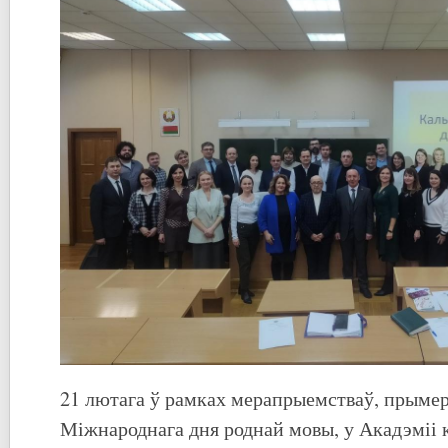
21 лютага ў рамках мерапрыемстваў, прыме
Міжнароднага дня роднай мовы, у Акадэміі 