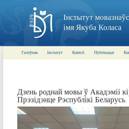
Інстытут мовазнаўс
імя Якуба Коласа
Галоўная
Інстытут
Камісіі
Публікацыі
Ка
Дзень роднай мовы ў Акадэміі к
Прэзідэнце Рэспублікі Беларусь