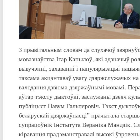
З прывітальным словам да слухачоў звярнуў
мовазнаўства Ігар Капылоў, які адзначыў ро
вывучэнні, захаванні і папулярызацыі нацыя
таксама акцэнтаваў увагу дзяржслужачых на
валодання дзвюма дзяржаўнымі мовамі. Пера
аўтар тэксту дыктоўкі, заслужаны дзеяч куль
публіцыст Навум Гальпяровіч. Тэкст дыктоў
беларускай дзяржаўнасці” прачытала старш
супрацоўнік Інстытута Вераніка Мандзік. С
кіравання прадэманстравалі высокі ўзровен