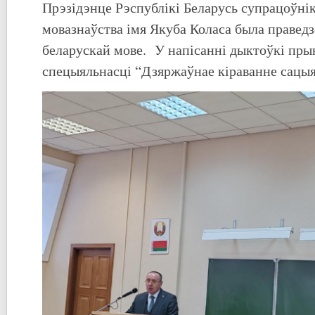
Прэзідэнце Рэспублікі Беларусь супрацоўні
мовазнаўства імя Якуба Коласа была правед
беларускай мове. У напісанні дыктоўкі пры
спецыяльнасці “Дзяржаўнае кіраванне сацыя