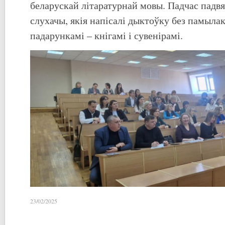
беларускай літаратурнай мовы. Падчас падв
слухачы, якія напісалі дыктоўку без памыла
падарункамі – кнігамі і сувенірамі.
23/02/2025