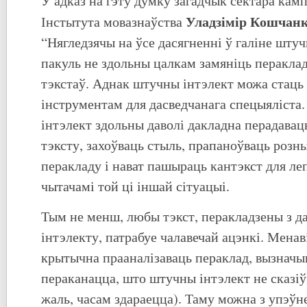
У адказ на гэту думку загадчык сектара кам
Уладзімір Кошчан
Інстытута мовазнаўства
“Нягледзячы на ўсе дасягненні ў галіне штуч
пакуль не здольны цалкам замяніць перакла
тэкстаў. Аднак штучны інтэлект можа стац
інструментам для дасведчанага спецыяліста
інтэлект здольны даволі дакладна перадавац
тэксту, захоўваць стыль, прапаноўваць розн
перакладу і нават пашыраць кантэкст для л
чытачамі той ці іншай сітуацыі.
Тым не менш, любы тэкст, перакладзены з д
інтэлекту, патрабуе чалавечай ацэнкі. Менав
крытычна прааналізаваць пераклад, вызначыц
пераканацца, што штучны інтэлект не сказіў
жаль, часам здараецца). Таму можна з упэўн