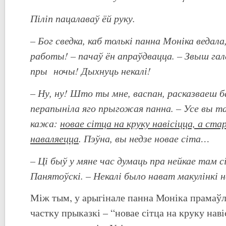
Піліп пацалаваў ёй руку.
– Бог сведка, каб толькі панна Моніка ведала,
работы! – пачаў ён апраўдвацца. – Звыш га
пры ночы! Дыхнуць некалі!
–
Ну, ну! Што ты мне, васпан, расказваеш ба
перапыніла яго прыгожая панна. – Усе вы т
кажа:
новае сітца на круку навісіцца, а ста
наваляецца
. Пэўна, вы недзе новае сіта…
–
Ці быў у мяне час думаць пра нейкае там с
Панятоўскі. – Некалі было нават макулінкі н
Між тым, у арыгінале панна Моніка прамаў
частку прыказкі – “новае сітца на круку наві