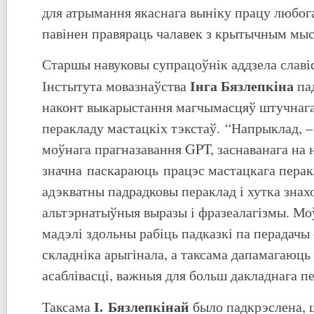
для атрымання якаснага выніку працу любог
павінен правяраць чалавек з крытычным мы
Старшы навуковы супрацоўнік аддзела славіс
Інга Бязлепкіна
Інстытута мовазнаўства
па
наконт выкарыстання магчымасцяў штучнага
перакладу мастацкіх тэкстаў. “Напрыклад, – 
моўнага прагназавання GPT, заснаванага на 
значна паскараюць працэс мастацкага перак
адэкватны падрадковы пераклад і хутка знах
альтэрнатыўныя выразы і фразеалагізмы. М
мадэлі здольны рабіць падказкі па перадачы
складніка арыгінала, а таксама дапамагаюць
асаблівасці, важныя для больш дакладнага п
І.
Бязлепкінай
Таксама
было падкрэслена, 