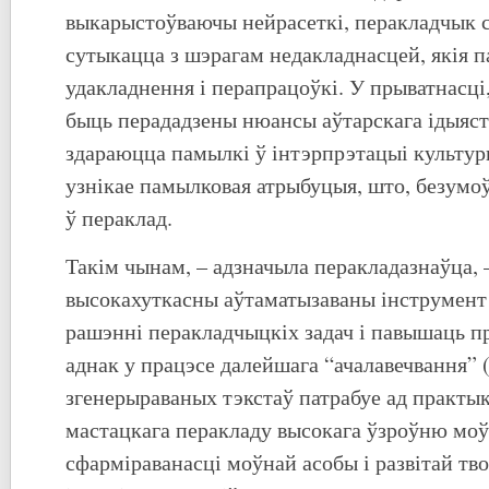
выкарыстоўваючы нейрасеткі, перакладчык 
сутыкацца з шэрагам недакладнасцей, якія 
удакладнення і перапрацоўкі. У прыватнасці
быць перададзены нюансы аўтарскага ідыяст
здараюцца памылкі ў інтэрпрэтацыі культур
узнікае памылковая атрыбуцыя, што, безумоў
ў пераклад.
Такім чынам, – адзначыла перакладазнаўца, 
высокахуткасны аўтаматызаваны інструмент
рашэнні перакладчыцкіх задач і павышаць п
аднак у працэсе далейшага “ачалавечвання” 
згенерыраваных тэкстаў патрабуе ад практык
мастацкага перакладу высокага ўзроўню мо
сфарміраванасці моўнай асобы і развітай тв