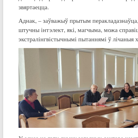
звяртаецца.
Аднак, – заўважыў прытым перакладазнаўца,
штучны інтэлект, які, магчыма, можа справі
экстралінгвістычнымі пытаннямі ў лічаныя х