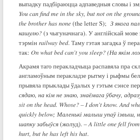
выпадку падбіраюцца адпаведныя словы і змя
You
can
find
me
in
the
sky
,
but
not
on
the
groun
the brother has none
З
якога
па
(the letter S);
кашулю
?
(з чыгуначнага). У англійскай мове
railway bed
тэрмін
. Таму гэтая загадка ў пер
On what bed
can’t you sleep?
(
Н
а
якім
ло
так:
Акрамя таго перакладчыца распавяла пра скл
англамоўным перакладзе рытму і рыфмы бела
прывяла прыклады ўдалых у гэтым сэнсе пе
сядаю, на кім не знаю, знаёмага ўбачу, адраз
sit
on
the
head
.
Whose? – I don’t know. And when
quickly
below
;
Маленькі малыш упаў ізвыш, ні
шапку забыўся
A
little
one
fell
from
(жолуд). –
hurt, but he has left his hat
.