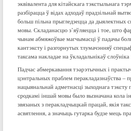
эквівалента для кітайскага тэкстыльнага тэ
разбірацца ў відах адходаў прадзільнай вытво
больш пільна прыгледзецца да дыялектных с
мовы. Складанасцю з’яўляецца і тое, што ф
чынам абмяжоўвае магчымасці ў падачы бо
кантэксту і разгорнутых тлумачэнняў спецыф
таксама накладае на ўкладальнікаў слоўніка
Падчас абмеркавання тэарэтычных і практыч
цэнтральных праблем перакладазнаўства – п
нацыянальнай адметнасці зыходнага тэксту 
сродкамі іншай мовы было вызначана кола і
звязаных з перакладчыцкай працай, якія так
асвятлення, а значыць гутарка будзе мець пра