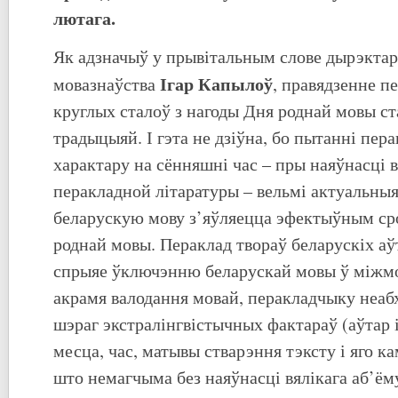
лютага.
Як адзначыў у прывітальным слове дырэктар
Ігар Капылоў
мовазнаўства
, правядзенне п
круглых сталоў з нагоды Дня роднай мовы ст
традыцыяй. І гэта не дзіўна, бо пытанні пер
характару на сённяшні час – пры наяўнасці в
перакладной літаратуры – вельмі актуальныя
беларускую мову з’яўляецца эфектыўным ср
роднай мовы. Пераклад твораў беларускіх а
спрыяе ўключэнню беларускай мовы ў міжмо
акрамя валодання мовай, перакладчыку неабх
шэраг экстралінгвістычных фактараў (аўтар 
месца, час, матывы стварэння тэксту і яго к
што немагчыма без наяўнасці вялікага аб’ёму