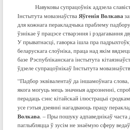
Навуковы супрацоўнік аддзела славісты
Яўгенія Волкава
Інстытута мовазнаўства
за
для кожнага перакладчыка праблему падбору 
ўзнікае ў працэсе стварэння і рэдагавання д
У прыватнасці, гаворка ішла пра падрыхтоўк
беларускага слоўніка, праца над якім вядзец
базе Рэспубліканскага інстытута кітаязнаў
ўдзеле супрацоўнікаў Інстытута мовазнаўств
“Падбор эквівалентаў да іншамоўнага слова,
якога могуць мець значныя адрозненні, спр
перадаць сэнс кітайскай ілюстрацыі сродкам
усе гэтыя дзеянні нагадваюць працу перакла
Волкава
. – Пры пошуку адпаведнікаў часта 
паглыбляцца ў зусім не знаёмую сферу ведаў