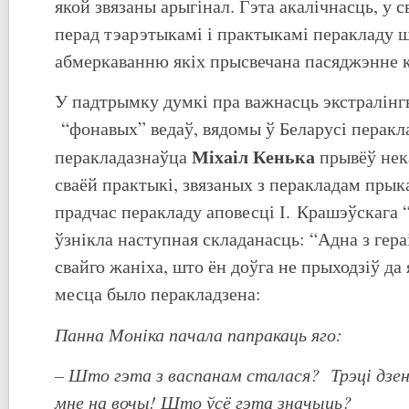
якой звязаны арыгінал. Гэта акалічнасць, у с
перад тэарэтыкамі і практыкамі перакладу ш
абмеркаванню якіх прысвечана пасяджэнне к
У падтрымку думкі пра важнасць экстралінг
“фонавых” ведаў, вядомы ў Беларусі перакл
Міхаіл Кенька
перакладазнаўца
прывёў нек
сваёй практыкі, звязаных з перакладам прыка
прадчас перакладу аповесці І. Крашэўскага 
ўзнікла наступная складанасць: “Адна з гера
свайго жаніха, што ён доўга не прыходзіў да 
месца было перакладзена:
Панна Моніка пачала папракаць яго:
–
Што гэта з васпанам сталася? Трэці дзен
мне на вочы! Што ўсё гэта значыць?