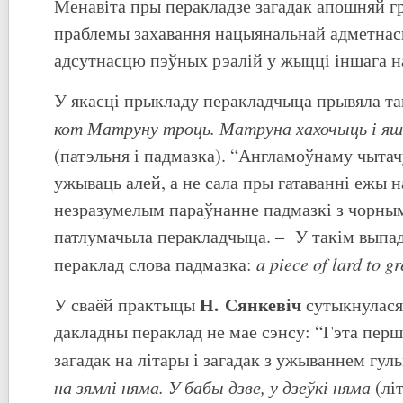
Менавіта пры перакладзе загадак апошняй г
праблемы захавання нацыянальнай адметнасц
адсутнасцю пэўных рэалій у жыцці іншага н
У якасці прыкладу перакладчыца прывяла т
кот Матруну троць. Матруна хахочыць і яш
(патэльня і падмазка). “Англамоўнаму чытач
ужываць алей, а не сала пры гатаванні ежы на
незразумелым параўнанне падмазкі з чорным
патлумачыла перакладчыца. – У такім выпад
a
piece
of
lard
to
gr
пераклад слова падмазка:
Н. Сянкевіч
У сваёй практыцы
сутыкнулася 
дакладны пераклад не мае сэнсу: “Гэта перш
загадак на літары і загадак з ужываннем гул
на зямлі няма. У бабы дзве, у дзеўкі няма
(літ