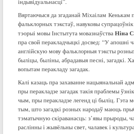
індывідуальнасці”.
Вяртаючыся да згаданай Міхаілам Кенькам 
фальклорных тэкстаў, навуковы супрацоўнік 
Ніна 
тэорыі мовы Інстытута мовазнаўства
пра свой перакладчыцкі досвед: “У апошні ч
англійскую мову фальклорныя тэксты розных
быліцы, быліны, абрадавыя песні, загадкі. Х
вопытам перакладу загадак.
Калі казаць пра захаванне нацыянальнай адм
пры перакладзе загадак такія праблемы ўзнік
чым, пры перакладзе легенд ці быліц. Гэта 
тым, што загадкі розных народаў маюць пры
тэматычную скіраванасць: з’явы прыроды, ча
раслінны і жывёльны свет, чалавек і культур