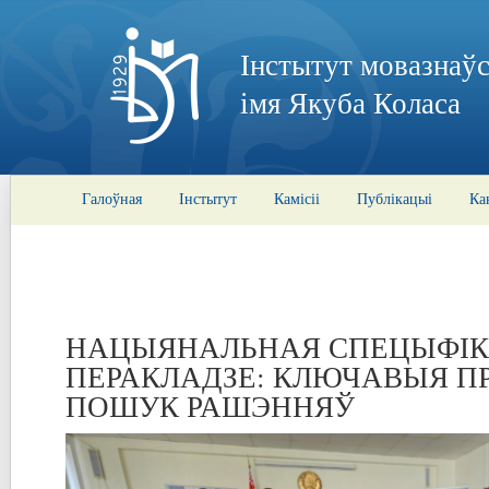
Інстытут мовазнаўс
імя Якуба Коласа
Галоўная
Інстытут
Камісіі
Публікацыі
Ка
НАЦЫЯНАЛЬНАЯ СПЕЦЫФІК
ПЕРАКЛАДЗЕ: КЛЮЧАВЫЯ П
ПОШУК РАШЭННЯЎ