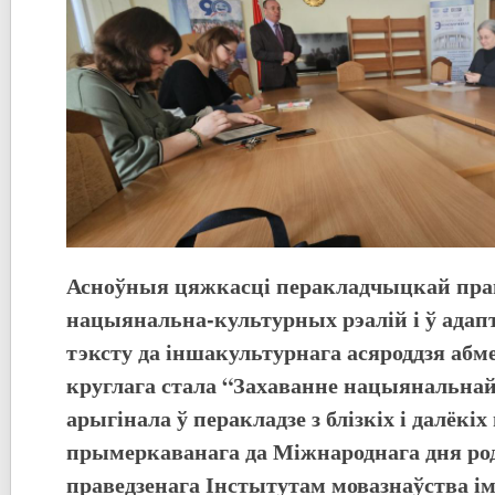
Асноўныя цяжкасці перакладчыцкай пра
нацыянальна-культурных рэалій і ў адап
тэксту да іншакультурнага асяроддзя абме
круглага стала “Захаванне нацыянальнай
арыгінала ў перакладзе з блізкіх і далёкіх
прымеркаванага да Міжнароднага дня ро
праведзенага Інстытутам мовазнаўства ім