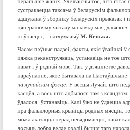
перапыняе жаніх. Улічваючы тое, што гэтая 
сустракаецца таксама ў беларускім фальклор
адшукана ў зборніку беларускіх прыказак і 
цяперашняму чытачу малавядомая, давялося 
М. Кенька.
поўнасцю, – патлумачыў
Часам пэўныя падзеі, факты, якія ўвайшлі ў
цяжка рэканструяваць, устанавіць не тое што
нават і ў роднай мове. Так, у дзяцінстве даво
параўнанне, якое бытавала на Пастаўшчыне
на лучайскім фэсце
. У вёсцы Лучай, што нед
касцёл, а вось што адбылося там з ксяндзом,
ўдалося ўстанавіць. Калі ўжо не ўдаецца ад
пра фальклорныя крыніцы родных мясцін, т
можа аказацца перад невядомасцю, нават кал
досыць добра ведае рэаліі быцця таго народа,