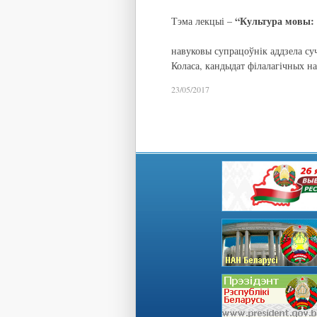
“Культура мовы:
Тэма лекцыі –
навуковы супрацоўнік аддзела су
Коласа, кандыдат філалагічных н
23/05/2017