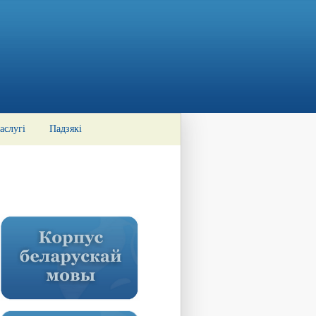
аслугі
Падзякі