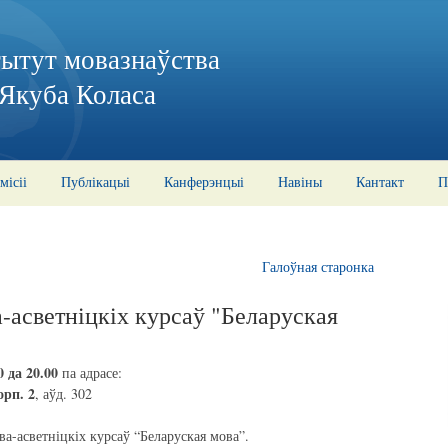
тытут мовазнаўства
 Якуба Коласа
місіі
Публікацыі
Канферэнцыі
Навіны
Кантакт
П
Галоўная старонка
а-асветніцкіх курсаў "Беларуская
0 да 20.00
па адрасе:
орп. 2
, аўд. 302
а-асветніцкіх курсаў “Беларуская мова”.