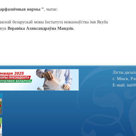
 арфаэпічныя нормы ”
, чытае:
часнай беларускай мовы Інстытута мовазнаўства імя Якуба
Вераніка Аляксандраўна Мандзік
авук
.
Лiсты дасыла
г. Мінск, Рэ
E-mail: iml@