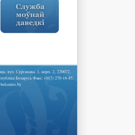
ць: вул. Сурганава, 1, корп. 2, 220072,
спубліка Беларусь Факс: (017) 270-18-85.
belcentre.by