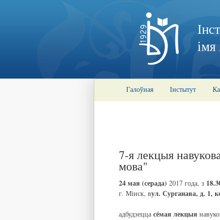
Інс
імя
Галоўная
Інстытут
Ка
7-я лекцыя навуков
мова"
24 мая (серада)
18.3
2017 года, з
ул. Сурганава, д. 1, к
г. Мінск, в
сёмая лекцыя
адбудзецца
навуков