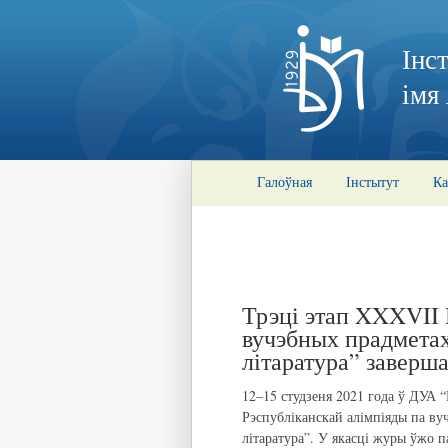
Інс
імя
Галоўная
Інстытут
Ка
Трэці этап XXXVII 
вучэбных прадметах
літаратура” заверш
12–15 студзеня 2021 года ў ДУА “
Рэспубліканскай алімпіяды па ву
літаратура”. У якасці журы ўжо п