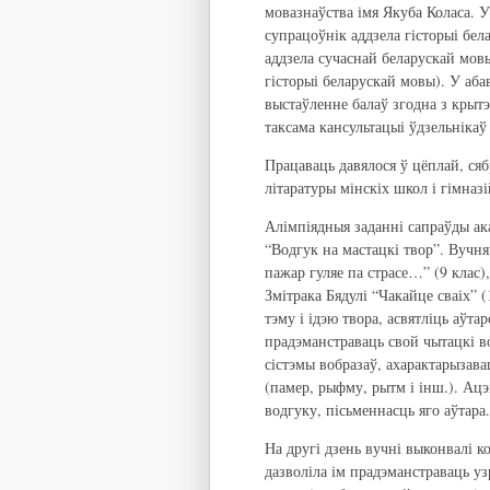
мовазнаўства імя Якуба Коласа. 
супрацоўнік аддзела гісторыі бел
аддзела сучаснай беларускай мов
гісторыі беларускай мовы). У аба
выстаўленне балаў згодна з крытэ
таксама кансультацыі ўдзельніка
Працаваць давялося ў цёплай, сяб
літаратуры мінскіх школ і гімназ
Алімпіядныя заданні сапраўды ак
“Водгук на мастацкі твор”. Вучн
пажар гуляе па страсе…” (9 клас)
Змітрака Бядулі “Чакайце сваіх” 
тэму і ідэю твора, асвятліць аўта
прадэманстраваць свой чытацкі в
сістэмы вобразаў, ахарактарызав
(памер, рыфму, рытм і інш.). Ацэ
водгуку, пісьменнасць яго аўтара.
На другі дзень вучні выконвалі к
дазволіла ім прадэманстраваць у