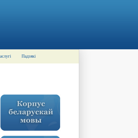
аслугі
Падзякі