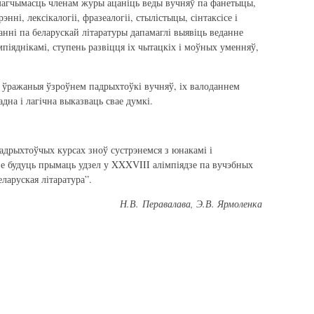
 магчымасць членам журы ацаніць веды вучняў па фанетыцы,
энні, лексікалогіі, фразеалогіі, стылістыцы, сінтаксісе і
нні па беларускай літаратуры дапамаглі выявіць веданне
імпіяднікамі, ступень развіцця іх чытацкіх і моўных уменняў,
ўражаныя ўзроўнем падрыхтоўкі вучняў, іх валоданнем
дна і лагічна выказваць свае думкі.
адрыхтоўчых курсах зноў сустрэнемся з юнакамі і
дзе будуць прымаць удзел у XXXVIII алімпіядзе па вучэбных
ларуская літаратура”.
Н.В. Перавалава, Э.В.
Ярмоленка