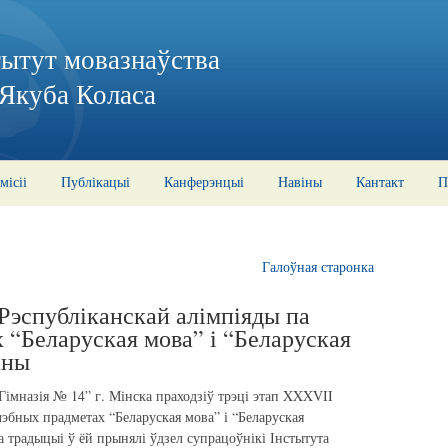
тытут мовазнаўства
 Якуба Коласа
місіі
Публікацыі
Канферэнцыі
Навіны
Кантакт
П
Галоўная старонка
Рэспубліканскай алімпіяды па
 “Беларуская мова” і “Беларуская
аны
Гімназія № 14” г. Мінска праходзіў трэці этап XXXVII
чэбных прадметах “Беларуская мова” і “Беларуская
а традыцыі ў ёй прынялі ўдзел супрацоўнікі Інстытута