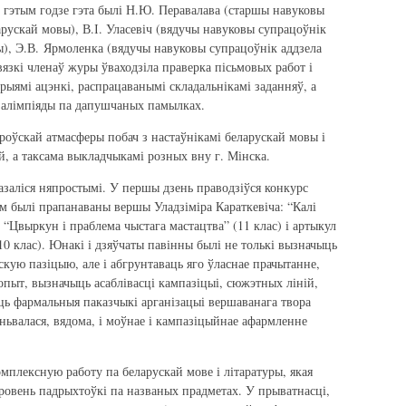
У гэтым годзе гэта былі Н.Ю. Перавалава (старшы навуковы
арускай мовы), В.І. Уласевіч (вядучы навуковы супрацоўнік
ы), Э.В. Ярмоленка (вядучы навуковы супрацоўнік аддзела
вязкі членаў журы ўваходзіла праверка пісьмовых работ і
рыямі ацэнкі, распрацаванымі складальнікамі заданняў, а
ў алімпіяды па дапушчаных памылках.
роўскай атмасферы побач з настаўнікамі беларускай мовы і
ій, а таксама выкладчыкамі розных вну г. Мінска.
азаліся няпростымі. У першы дзень праводзіўся конкурс
ям былі прапанаваны вершы Уладзіміра Караткевіча: “Калі
, “Цвыркун і праблема чыстага мастацтва” (11 клас) і артыкул
(10 клас). Юнакі і дзяўчаты павінны былі не толькі вызначыць
рскую пазіцыю, але і абгрунтаваць яго ўласнае прачытанне,
опыт, вызначыць асаблівасці кампазіцыі, сюжэтных ліній,
аць фармальныя паказчыкі арганізацыі вершаванага твора
ньвалася, вядома, і моўнае і кампазіцыйнае афармленне
омплексную работу па беларускай мове і літаратуры, якая
зровень падрыхтоўкі па названых прадметах. У прыватнасці,