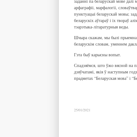
заданні па беларускай мове далі
арфаграфіі, марфалогіі, словаўтвар
пунктуацыі беларускай мовы; зада
беларускіх аўтараў і іх твораў ал
тэарэтыка-літаратурныя веды.
Шчыра скажам, мы былі прыемна 
беларускім словам, уменнем дакла
Гэта быў карысны вопыт.
Спадзяёмся, што ўжо вясной на п
дзяўчатамі, якія ў наступным го
прадметах “Беларуская мова” і “Бе
25/01/2021