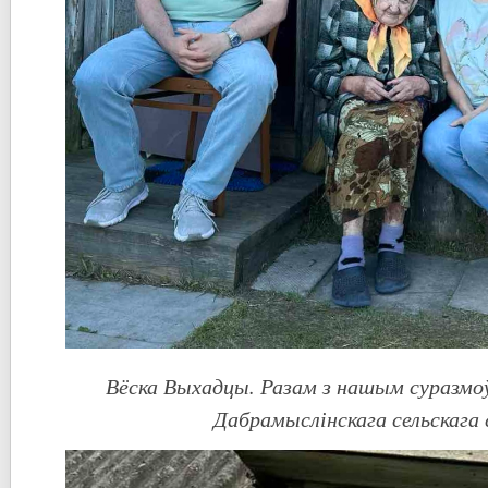
Вёска Выхадцы. Разам з нашым суразмо
Дабрамыслінскага сельскага