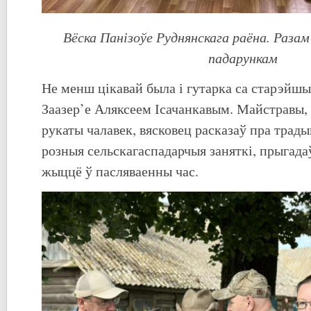
Вёска Панізоўе Руднянскага раёна. Разам 
падарункам
Не менш цікавай была і гутарка са старэйш
Заазер’е Аляксеем Ісачанкавым. Майстравы, ц
рукаты чалавек, вясковец расказаў пра трад
розныя сельскагаспадарчыя заняткі, прыгада
жыццё ў пасляваенны час.