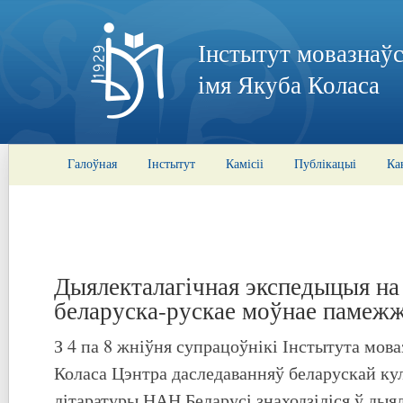
Інстытут мовазнаўс
імя Якуба Коласа
Галоўная
Інстытут
Камісіі
Публікацыі
Ка
Дыялекталагічная экспедыцыя на
беларуска-рускае моўнае памеж
З 4 па 8 жніўня супрацоўнікі Інстытута мова
Коласа Цэнтра даследаванняў беларускай кул
літаратуры НАН Беларусі знаходзіліся ў дыя