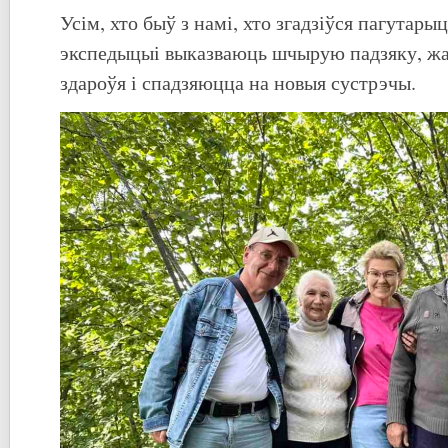
Усім, хто быў з намі, хто згадзіўся пагутарыц
экспедыцыі выказваюць шчырую падзяку, ж
здароўя і спадзяюцца на новыя сустрэчы.