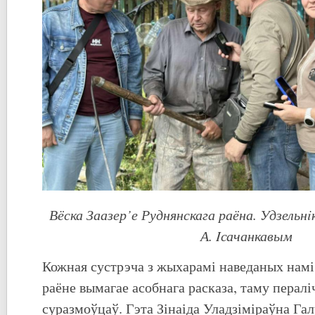
Вёска Заазер’е Руднянскага раёна. Удзельнi
А. Iсачанкавым
Кожная сустрэча з жыхарамі наведаных намі
раёне вымагае асобнага расказа, таму перал
суразмоўцаў. Гэта Зінаіда Уладзіміраўна Га