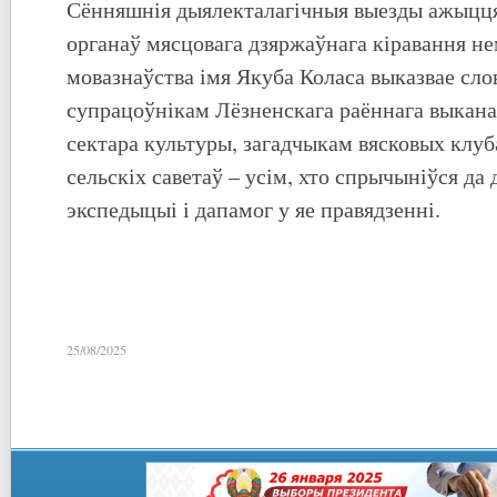
Сённяшнія дыялекталагічныя выезды ажыцця
органаў мясцовага дзяржаўнага кіравання н
мовазнаўства імя Якуба Коласа выказвае сл
супрацоўнікам Лёзненскага раённага выкана
сектара культуры, загадчыкам вясковых клу
сельскіх саветаў – усім, хто спрычыніўся да
экспедыцыі і дапамог у яе правядзенні.
25/08/2025