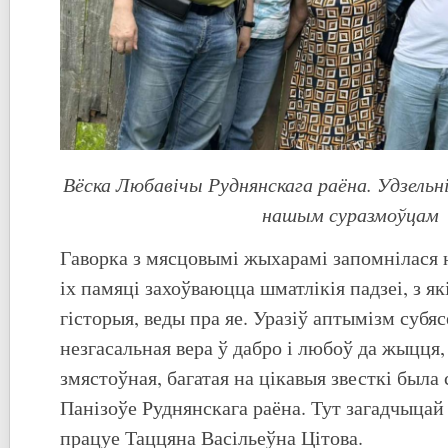
Вёска Любавічы Руднянскага раёна. Удзельні
нашым суразмоўцам
Гаворка з мясцовымі жыхарамі запомнілася н
іх памяці захоўваюцца шматлікія падзеі, з я
гісторыя, веды пра яе. Уразіў аптымізм субяс
незгасальная вера ў дабро і любоў да жыцця
змястоўная, багатая на цікавыя звесткі была
Панізоўе Руднянскага раёна. Тут загадчыцай 
працуе Таццяна Васільеўна Цітова.