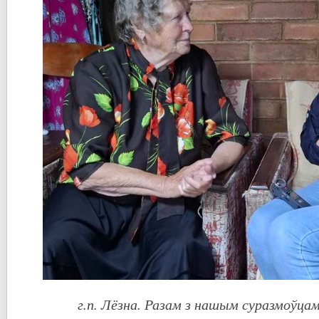
г.п. Лёзна. Разам з нашым суразмоўцам