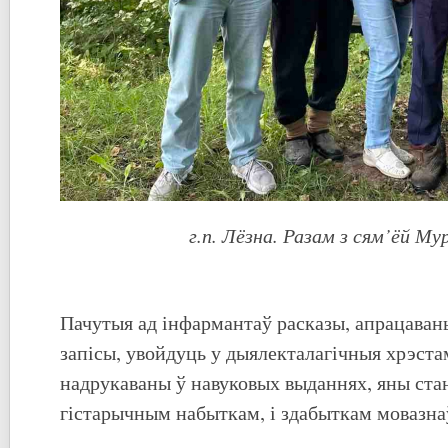
г.п. Лёзна. Разам з сям’ёй М
Пачутыя ад інфармантаў расказы, апрацаван
запісы, увойдуць у дыялекталагічныя хрэста
надрукаваны ў навуковых выданнях, яны стан
гістарычным набыткам, і здабыткам мовазна