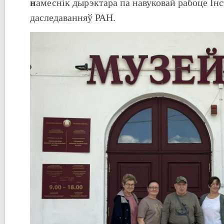
н
амеснік дырэктара па навуковай рабоце Ін
даследаванняў РАН.