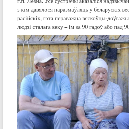
г.п. Лёзна. Усе сустрэчы аказаліся надзвыча
з кім давялося паразмаўляць у беларускіх в
расійскіх, гэта пераважна вяскоўцы-доўгажы
людзі сталага веку – ім за 90 гадоў або пад 90