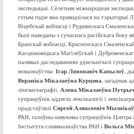
экспедыцыі. Сёлетняя міжнародная экспедыц
гэтым годзе яна праводзілася на тэрыторыі 
Віцебскай вобласці і Руднянскага Смаленска
былі наведаны з сучаснага расійскага боку в
Бранскай вобласці, Краснінскага Смаленскай,
Касцюковіцкага Магілёўскай і Дубровенскаг
палявых даследаваннях удзельнічалі супрацо
Ігар Лявонавіч Капылоў
мовазнаўства:
, д
Вераніка Мікалаеўна Курцова
, загадчык а
Алена Мікалаеўна Путры
лінгвагеаграфіі,
супрацоўнік аддзела лексікалогіі і лексікагра
Сяргей Аляксеевіч Мызнікаў
прадстаўлялі
РАН, галоўны навуковы супрацоўнік Цэнтра 
Вольга Мі
Інстытута славяназнаўства РАН і