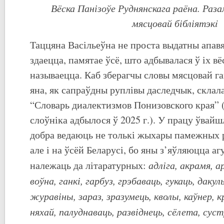
Вёска Панізоўе Руднянскага раёна. Раза
мясцовай бібліятэкi
Таццяна Васільеўна не проста выдатны апавяд
здаецца, памятае ўсё, што адбывалася ў іх вё
называецца. Каб зберагчы словы мясцовай га
яна, як сапраўдны руплівы даследчык, склала
“Словарь диалектизмов Понизовского края” 
слоўніка адбылося ў 2025 г.). У працу ўвайшл
добра ведаюць не толькі жыхары памежных
але і на ўсёй Беларусі, бо яны з’яўляюцца а
адліга, акрамя, ар
належаць да літаратурных:
воўна, ганкі, гарбуз, грэбаваць, гукаць, дакуль
журавіны, зараз, зразумець, кволы, каўнер, к
няхай, палуднаваць, развіднець, сёлета, сус