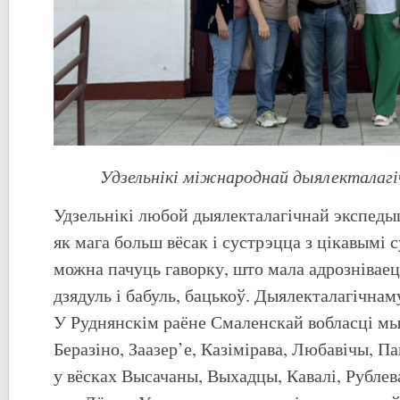
Удзельнікі міжнароднай дыялекталагі
Удзельнікі любой дыялекталагічнай экспеды
як мага больш вёсак і сустрэцца з цікавымі с
можна пачуць гаворку, што мала адрозніваец
дзядуль і бабуль, бацькоў. Дыялекталагічнам
У Руднянскім раёне Смаленскай вобласці мы
Беразіно, Заазер’е, Казімірава, Любавічы, Па
у вёсках Высачаны, Выхадцы, Кавалі, Рублева