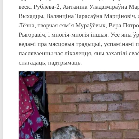
вёскі Рублева-2, Антаніна Уладзіміраўна Мар
Выхадцы, Валянціна Тарасаўна Марціновіч, я
Лёзна, творчая сям’я Мураўёвых, Вера Пятро
Рыгоравіч, і многія-многія іншыя. Усе яны ўра
ведамі пра мясцовыя традыцыі, успамінамі п
пасляваенны час ліхалецця, яны захапілі св
спагадаць, падтрымаць.