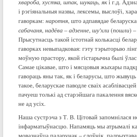
хвароба, хустка, шпак, шукаць, як
і г.д. Адз
і рэгіянальныя назвы, лексемы, выслоўі, ха
наротня
гаворкам:
, што адпавядае беларуск
сабачаня
надёва
адзенне
шуʹхли
пошли
,
–
,
(
) 
Прысутнасць такой істотнай колькасці белар
гаворках невыпадковая: гэту тэрыторыю лін
моўную прастору, якой гістарычна былі ўлас
Самае цікавае, што і мясцовыя жыхары падк
гавораць яны так, як і беларусы, што жывуць
такое, беларускае паводле сваіх асаблівасце
пачуеш толькі ад старэйшага пакалення вяско
не ад усіх.
Наша сустрэча з Т. В. Цітовай запомнілася н
інфарматыўнасцю. Напамяць мы атрымалі к
мовазнаўца падарунак – слоўнік, падрыхтав