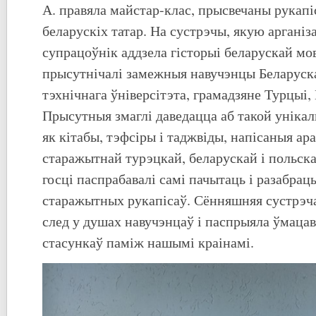
А. правяла майстар-клас, прысвечаны рукап
беларускіх татар. На сустрэчы, якую арганіз
супрацоўнік аддзела гісторыі беларускай мов
прысутнічалі замежныя навучэнцы Беларуск
тэхнічнага ўніверсітэта, грамадзяне Турцыі,
Прысутныя змаглі даведацца аб такой унікал
як кітабы, тэфсіры і таджвіды, напісаныя ар
старажытнай турэцкай, беларускай і польск
госці паспрабавалі самі пачытаць і разабрац
старажытных рукапісаў. Сённяшняя сустрэча
след у душах навучэнцаў і паспрыяла ўмаца
стасункаў паміж нашымі краінамі.