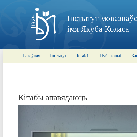
Інстытут мовазнаўс
імя Якуба Коласа
Галоўная
Інстытут
Камісіі
Публікацыі
Ка
Кітабы апавядаюць