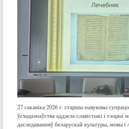
27 сакавіка 2026 г. старшы навуковы супрацо
ўсходазнаўства аддзела славістыкі і тэорыі 
даследаванняў беларускай культуры, мовы і 