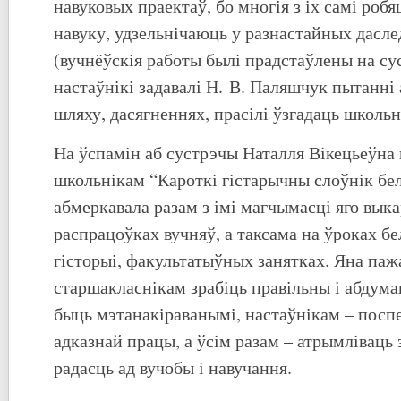
навуковых праектаў, бо многія з іх самі роб
навуку, удзельнічаюць у разнастайных дасл
(вучнёўскія работы былі прадстаўлены на сус
настаўнікі задавалі Н. В. Паляшчук пытанні
шляху, дасягненнях, прасілі ўзгадаць школьн
На ўспамін аб сустрэчы Наталля Вікецьеўна 
школьнікам “Кароткі гістарычны слоўнік бе
абмеркавала разам з імі магчымасці яго вык
распрацоўках вучняў, а таксама на ўроках б
гісторыі, факультатыўных занятках. Яна паж
старшакласнікам зрабіць правільны і абдума
быць мэтанакіраванымі, настаўнікам – поспе
адказнай працы, а ўсім разам – атрымліваць 
радасць ад вучобы і навучання.