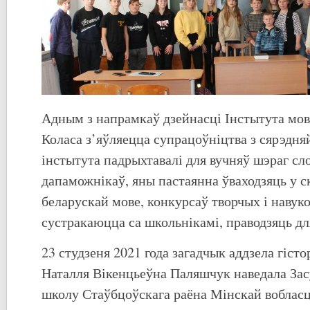
Адным з напрамкаў дзейнасці Інстытута мов
Коласа з’яўляецца супрацоўніцтва з сярэдня
інстытута падрыхтавалі для вучняў шэраг сло
дапаможнікаў, яны пастаянна ўваходзяць у с
беларускай мове, конкурсаў творчых і навук
сустракаюцца са школьнікамі, праводзяць для
23 студзеня 2021 года загадчык аддзела гіст
Наталля Вікенцьеўна Паляшчук наведала За
школу Стаўбцоўскага раёна Мінскай вобласці