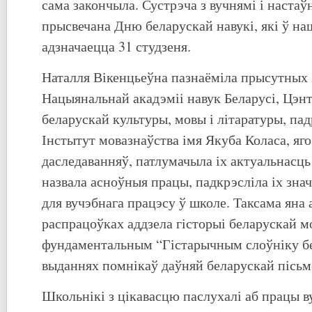
сама закончыла. Сустрэча з вучнямі і настаў
прысвечана Дню беларускай навукі, які ў на
адзначаецца 31 студзеня.
Наталля Вікенцьеўна пазнаёміла прысутных 
Нацыянальнай акадэміі навук Беларусі, Цэн
беларускай культуры, мовы і літаратуры, пад
Інстытут мовазнаўства імя Якуба Коласа, яго
даследаванняў, патлумачыла іх актуальнасць 
назвала асноўныя працы, падкрэсліла іх знач
для вучэбнага працэсу ў школе. Таксама яна 
распрацоўках аддзела гісторыі беларускай м
фундаментальным “Гістарычным слоўніку б
выданнях помнікаў даўняй беларускай пісьм
Школьнікі з цікавасцю паслухалі аб працы 