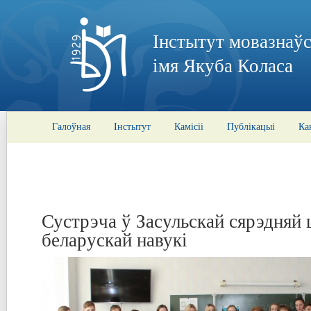
Інстытут мовазнаўс
імя Якуба Коласа
Галоўная
Інстытут
Камісіі
Публікацыі
Ка
Сустрэча ў Засульскай сярэдняй 
беларускай навукі