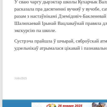
У сваю чаргу дырэктар школы Кухарчык Вал
расказала пра дасягненні вучняў у вучобе, с
разам з настаўнікамі Дземідовіч-Бакленевай
Шалюхаевай Ірынай Вацлаваўнай правяла дл
экскурсію па школе.
Сустрэча прайшла ў шчырай, сяброўскай атм
удзельнікаў атрымалася цікавай і пазнавальн
31/01/2021