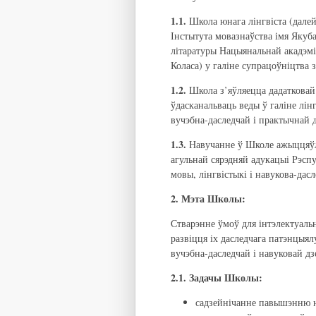
1.1.
Школа юнага лінгвіста (далей
Інстытута мовазнаўства імя Якуба
літаратуры Нацыянальнай акадэміі
Коласа) у галіне супрацоўніцтва 
1.2.
Школа з’яўляецца дадатковай 
ўдасканальваць веды ў галіне лінг
вучэбна-даследчай і практычнай д
1.3.
Навучанне ў Школе ажыццяўля
агульнай сярэдняй адукацыі Рэспу
мовы, лінгвістыкі і навукова-дас
2. Мэта Школы:
Стварэнне ўмоў для інтэлектуальн
развіцця іх даследчага патэнцыял
вучэбна-даследчай і навуковай дз
2.1. Задачы Школы:
садзейнічанне павышэнню н