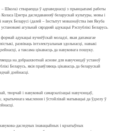
 – Школа) ствараецца ў адпаведнасці з прынцыпамі работы
 Коласа Цэнтра даследаванняў беларускай культуры, мовы і
 навук Беларусі (далей – Інстытут мовазнаўства імя Якуба
з установамі агульнай сярэдняй адукацыі Рэспублікі Беларусь.
формай адукацыі вучнёўскай моладзі, якая дапамагае
вістыкі, развіваць інтэлектуальныя здольнасці, навыкі
зейнасці, а таксама цікавасць да навуковага пошуку.
ецца на добраахвотнай аснове для навучэнцаў устаноў
блікі Беларусь, якія праяўляюць цікавасць да беларускай
ледчай дзейнасці.
ай, творчай і навуковай самарэалізацыі навучэнцаў,
у, крытычнага мыслення і ўстойлівай матывацыі да ўдзелу ў
ейнасці.
авукова-даследчых інавацыйных і крэатыўных