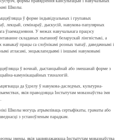
 сустрэч, формы правядзення кансультацый і навучальных
рамі Школы.
ццяўляцца ў форме індывідуальных і групавых
аў, лекцый, семінараў, дыскусій, навукова-папулярных
га ўзаемадзеяння. У межах навучальнага працэсу
нтаванне складаных пытанняў беларускай лінгвістыкі, а
 навыкаў працы са слоўнікамі розных тыпаў, даведачнымі і
нымі атласамі, энцыклапедыямі і іншымі навуковымі
яўляцца ў вочнай, дыстанцыйнай або змешанай форме з
ацыйна-камунікацыйных тэхналогій.
цягвацца да ўдзелу ў навукова-даследчых, культурна-
рыемствах, якія праводзяцца Інстытутам мовазнаўства імя
.
нікі Школы могуць атрымліваць сертыфікаты, граматы або
аведнасці з устаноўленым парадкам.
сены змены, якія зацвярджаюцца Інстытутам мовазнаўства