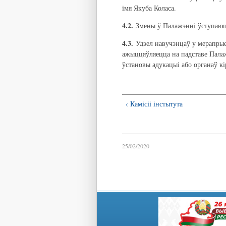
імя Якуба Коласа.
4.2.
Змены ў Палажэнні ўступаюць 
4.3.
Удзел навучэнцаў у мерапрые
ажыццяўляецца на падставе Палаж
ўстановы адукацыі або органаў к
‹ Камісіі інстытута
25/02/2020