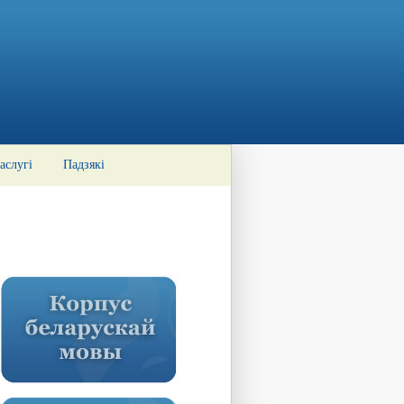
аслугі
Падзякі