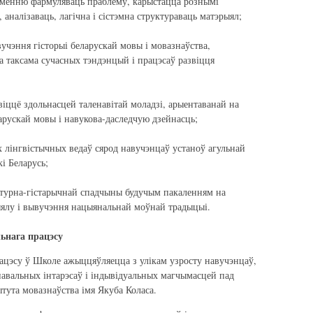
менню фармуляваць праблему, карыстацца рознымі
аналізаваць, лагічна і сістэмна структураваць матэрыял;
учэння гісторыі беларускай мовы і мовазнаўства,
а таксама сучасных тэндэнцый і працэсаў развіцця
віццё здольнасцей таленавітай моладзі, арыентаванай на
арускай мовы і навукова-даследчую дзейнасць;
 лінгвістычных ведаў сярод навучэнцаў устаноў агульнай
і Беларусь;
льтурна-гістарычнай спадчыны будучым пакаленням на
ыялу і вывучэння нацыянальнай моўнай традыцыі.
льнага працэсу
ацэсу ў Школе ажыццяўляецца з улікам узросту навучэнцаў,
навальных інтарэсаў і індывідуальных магчымасцей пад
тута мовазнаўства імя Якуба Коласа.