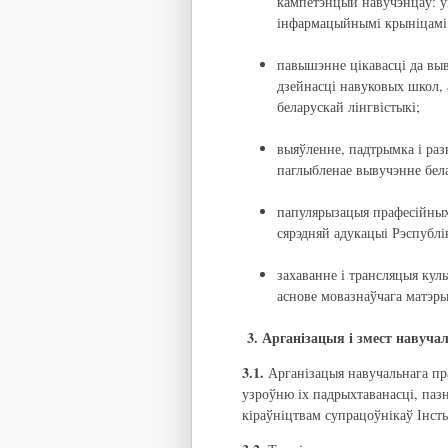
кампетэнцый навучэнцаў: у
інфармацыйнымі крыніцамі, 
павышэнне цікавасці да выв
дзейнасці навуковых школ, 
беларускай лінгвістыкі;
выяўленне, падтрымка і раз
паглыбленае вывучэнне бел
папулярызацыя прафесійных
сярэдняй адукацыі Рэспублік
захаванне і трансляцыя ку
аснове мовазнаўчага матэр
3. Арганізацыя і змест навуча
3.1.
Арганізацыя навучальнага пр
узроўню іх падрыхтаванасці, паз
кіраўніцтвам супрацоўнікаў Інсты