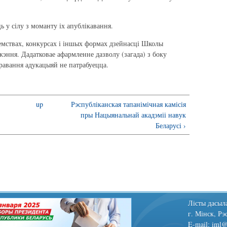
у сілу з моманту іх апублікавання.
мствах, конкурсах і іншых формах дзейнасці Школы
эння. Дадатковае афармленне дазволу (загада) з боку
іравання адукацыяй не патрабуецца.
up
Рэспубліканская тапанімічная камісія
пры Нацыянальнай акадэміі навук
Беларусі ›
Лiсты дасыла
г. Мінск, Рэ
E-mail: iml@