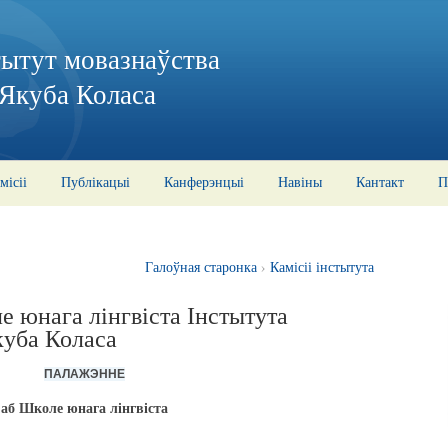
тытут мовазнаўства
 Якуба Коласа
місіі
Публікацыі
Канферэнцыі
Навіны
Кантакт
П
Галоўная старонка
›
Камісіі інстытута
 юнага лінгвіста Інстытута
куба Коласа
ПАЛАЖЭННЕ
аб Школе юнага лінгвіста