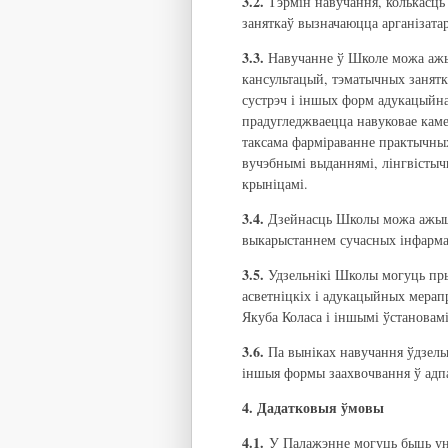
3.2.
Тэрмін навучання, колькасць
заняткаў вызначаюцца арганізата
3.3.
Навучанне ў Школе можа ажы
кансультацый, тэматычных занятк
сустрэч і іншых форм адукацыйна
прадугледжваецца навуковае каме
таксама фарміраванне практычных
вучэбнымі выданнямі, лінгвістыч
крыніцамі.
3.4.
Дзейнасць Школы можа ажыцц
выкарыстаннем сучасных інфарм
3.5.
Удзельнікі Школы могуць пры
асветніцкіх і адукацыйных мерап
Якуба Коласа і іншымі ўстановамі
3.6.
Па выніках навучання ўдзель
іншыя формы заахвочвання ў адп
4. Дадатковыя ўмовы
4.1.
У Палажэнне могуць быць уне