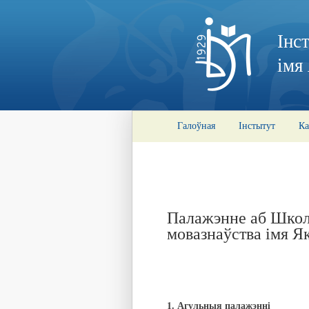
Інс
імя
Галоўная
Інстытут
Ка
Палажэнне аб Школе
мовазнаўства імя Я
1. Агульныя палажэнн
i