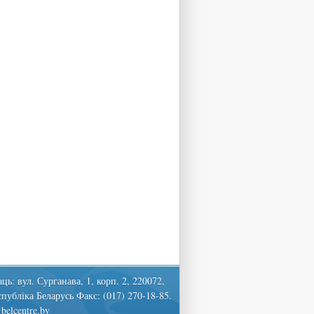
ць: вул. Сурганава, 1, корп. 2, 220072,
спубліка Беларусь Факс: (017) 270-18-85.
belcentre.by