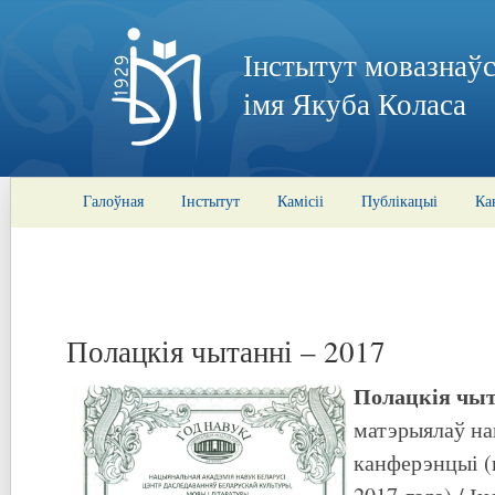
Інстытут мовазнаўс
імя Якуба Коласа
Галоўная
Інстытут
Камісіі
Публікацыі
Ка
Полацкія чытанні – 2017
Полацкія чыт
матэрыялаў на
канферэнцыі (