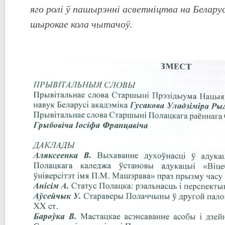
яго ролі ў пашырэнні асветніцтва на Беларус
шырокае кола чытачоў.