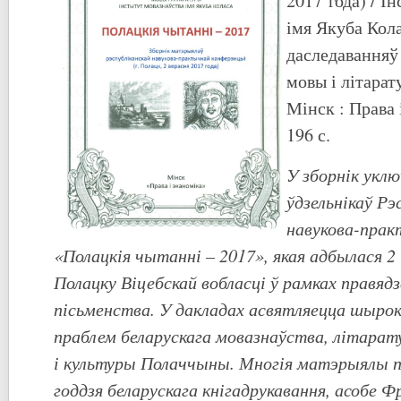
2017 года) / І
імя Якуба Кол
даследаванняў
мовы і літара
Мінск : Права 
196 с.
У зборнік укл
ўдзельнікаў Рэ
навукова-прак
«Полацкія чытанні – 2017», якая адбылася 2 
Полацку Віцебскай вобласці ў рамках правядз
пісьменства. У дакладах асвятляецца шырок
праблем беларускага мовазнаўства, літарат
і культуры Полаччыны. Многія матэрыялы 
годдзя беларускага кнігадрукавання, асобе 