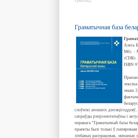
12/01/2022
Граматычная база бел
Грамат
Алесь Б
Мб). - 
(CDR).
ISBN 97
Прапан
лексіка
звыш 2
фактыч
белару
слоўнікі апошніх дзесяцігоддзяў,
сапраўды рэпрэзентатыўны і актуа
перавага "Граматычнай базы бела
праекты былі толькі ў папяровым
лічбавых распрацовак, звязаных з