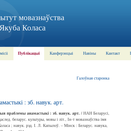
тытут мовазнаўства
 Якуба Коласа
Публікацыі
місіі
Канферэнцыі
Навіны
Кантакт
Галоўная старонка
астыкі : зб. навук. арт.
ыя праблемы анамастыкі : зб. навук. арт.
/ НАН Беларусі,
аслед. беларус. культуры, мовы і літ., Ін-т мовазнаўства імя
оласа ; навук. рэд. І. Л. Капылоў. – Мінск : Беларус. навука,