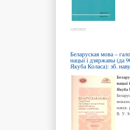
12/01/2022
Беларуская мова – гал
нацыі і дзяржавы (да 9
Якуба Коласа): зб. навук
Белару
нацыі 
Якуба 
Беларус
мовазна
навук. 
В. У. М