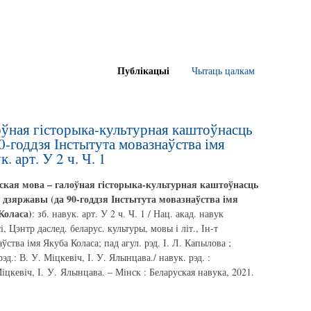
Публікацыі
Чытаць цалкам
оўная гісторыка-культурная каштоўнасць
0-годдзя Інстытута мовазнаўства імя
. арт. У 2 ч. Ч. 1
ская мова – галоўная гісторыка-культурная каштоўнасць
і дзяржавы (да 90-годдзя Інстытута мовазнаўства імя
Коласа)
: зб. навук. арт. У 2 ч. Ч. 1 / Нац. акад. навук
і, Цэнтр даслед. беларус. культуры, мовы і літ., Ін-т
ўства імя Якуба Коласа; пад агул. рэд. І. Л. Капылова ;
рэд.: В. У. Міцкевіч, І. У. Ялынцава./ навук. рэд. :
іцкевіч, І. У. Ялынцава. – Мінск : Беларуская навука, 2021.