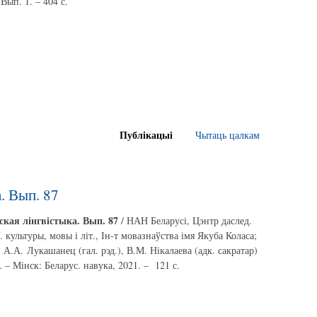
 Вып. 1. – 404 с.
Публікацыі
Чытаць цалкам
. Вып. 87
ская лінгвістыка. Вып. 87
/ НАН Беларусі, Цэнтр даслед.
. культуры, мовы і літ., Ін-т мовазнаўства імя Якуба Коласа;
: А.А. Лукашанец (гал. рэд.), В.М. Нікалаева (адк. сакратар)
]. – Мінск: Беларус. навука, 2021. – 121 с.