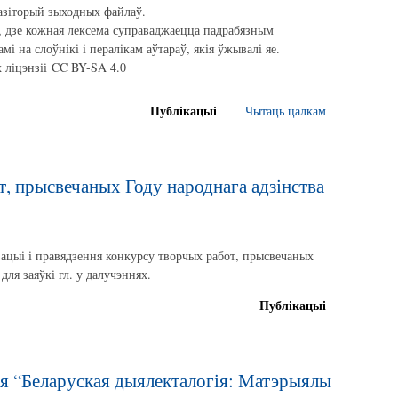
пазіторый зыходных файлаў.
, дзе кожная лексема суправаджаецца падрабязным
і на слоўнікі і пералікам аўтараў, якія ўжывалі яе.
 ліцэнзіі CC BY-SA 4.0
Публікацыі
Чытаць цалкам
, прысвечаных Году народнага адзінства
ыі і правядзення конкурсу творчых работ, прысвечаных
для заяўкі гл. у далучэннях.
Публікацыі
 “Беларуская дыялекталогія: Матэрыялы