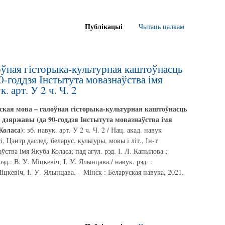
Публікацыі
Чытаць цалкам
оўная гісторыка-культурная каштоўнасць
0-годдзя Інстытута мовазнаўства імя
. арт. У 2 ч. Ч. 2
ская мова – галоўная гісторыка-культурная каштоўнасць
і дзяржавы (да 90-годдзя Інстытута мовазнаўства імя
Коласа)
: зб. навук. арт. У 2 ч. Ч. 2 / Нац. акад. навук
і, Цэнтр даслед. беларус. культуры, мовы і літ., Ін-т
ўства імя Якуба Коласа; пад агул. рэд. І. Л. Капылова ;
рэд.: В. У. Міцкевіч, І. У. Ялынцава./ навук. рэд. :
іцкевіч, І. У. Ялынцава. – Мінск : Беларуская навука, 2021.