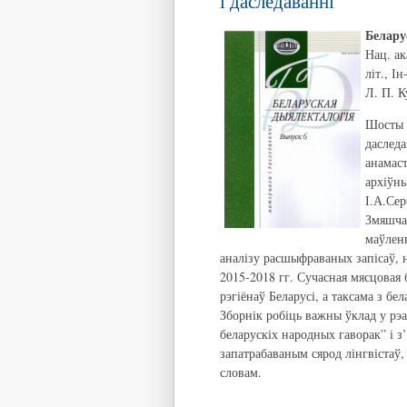
і даследаванні”
Белару
Нац. ак
літ., І
Л. П. К
Шосты 
даследа
анамаст
архіўны
І.А.Сер
Змяшчаю
маўлен
аналізу расшыфраваных запісаў, 
2015-2018 гг. Сучасная мясцовая 
рэгіёнаў Беларусі, а таксама з б
Зборнік робіць важны ўклад у рэ
беларускіх народных гаворак” і 
запатрабаваным сярод лінгвістаў,
словам.