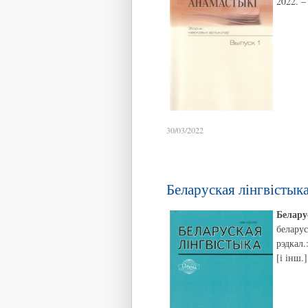
2022. –
30/03/2022
Беларуская лінгвістыка
Белару
беларус
рэдкал.
[і інш.