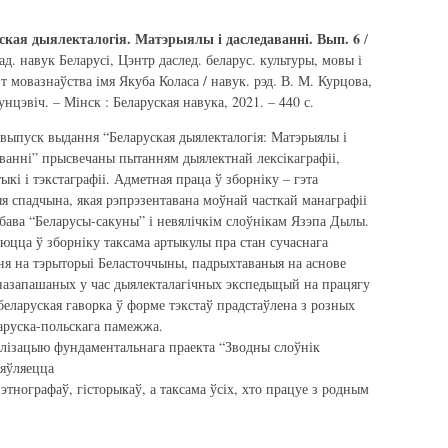
ская дыялекталогія. Матэрыялы і даследаванні. Вып. 6
/
ад. навук Беларусі, Цэнтр даслед. беларус. культуры, мовы і
н-т мовазнаўства імя Якуба Коласа / навук. рэд. В. М. Курцова,
унцэвіч. – Мінск : Беларуская навука, 2021. – 440 с.
выпуск выдання “Беларуская дыялекталогія: Матэрыялы і
ванні” прысвечаны пытанням дыялектнай лексікаграфіі,
ыкі і тэкстаграфіі. Адметная праца ў зборніку – гэта
я спадчына, якая рэпрэзентавана моўнай часткай манаграфіі
бава “Беларусы-сакуны” і невялічкім слоўнікам Язэпа Дылы.
цца ў зборніку таксама артыкулы пра стан сучаснага
ня на тэрыторыі Беласточчыны, падрыхтаваныя на аснове
назапашаных у час дыялекталагічных экспедыцый на працягу
беларуская гаворка ў форме тэкстаў прадстаўлена з розных
еларуска-польскага памежжа.
алізацыю фундаментальнага праекта “Зводны слоўнік
з’яўляецца
 этнографаў, гісторыкаў, а таксама ўсіх, хто працуе з родным