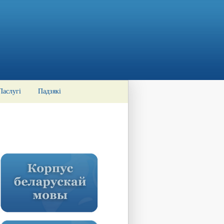
Паслугі
Падзякі