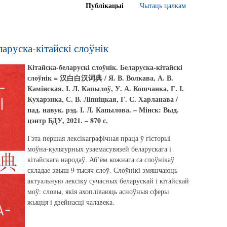
Публікацыі
Чытаць цалкам
ларуска-кітайскі слоўнік
Кітайска-беларускі слоўнік. Беларуска-кітайскі
слоўнік = 汉白白汉词典 / Я. В. Волкава, А. В.
Камінская, І. Л. Капылоў, У. А. Кошчанка, Г. І.
Кухарэнка, С. В. Ліпніцкая, Г. С. Харланава /
пад. навук. рэд. І. Л. Капылова. – Мінск: Выд.
цэнтр БДУ, 2021. – 870 с.
Гэта першая лексікаграфічная праца ў гісторыі
моўна-культурных узаемасувязей беларускага і
кітайскага народаў. Аб’ём кожнага са слоўнікаў
складае звыш 9 тысяч слоў. Слоўнікі змяшчаюць
актуальную лексіку сучасных беларускай і кітайскай
моў: словы, якія ахопліваюць асноўныя сферы
жыцця і дзейнасці чалавека.