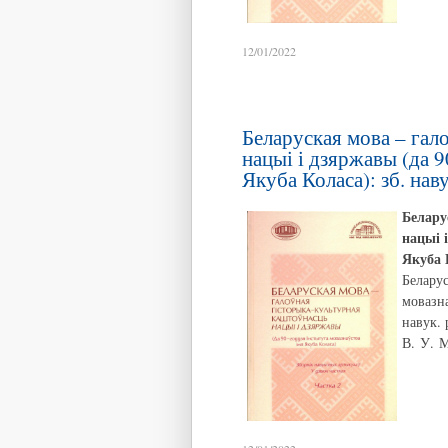
12/01/2022
Беларуская мова – гал
нацыі і дзяржавы (да 9
Якуба Коласа): зб. навук
Белару
нацыі 
Якуба 
Беларус
мовазна
навук. 
В. У. М