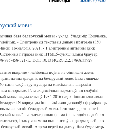
Публікацыі
Чытаць цалкам
арускай мовы
ычная база беларускай мовы
/ уклад. Уладзімір Кошчанка,
улойчык. - Электронныя тэкставыя даныя і праграма (350
Мінск: Тэхналогія, 2021. - 1 электронны аптычны дыск
 Сістэмныя патрабаванні: HTML5-сумяшчальны браўзер.
8-985-458-321-1., DOI: 10.13140/RG.2.2.17868.33929
аванае выданне - найбольш поўны на сённяшні дзень
-граматычны даведнік па беларускай мове. База змяшчае
40 тысяч слоў і грунтуецца на максімальна шырокім
ным матэрыяле. Гэта акадэмічныя нарматыўныя слоўнікі
скай мовы, выдадзеныя ў 1984-2016 гадах, іншыя ключавыя
 Беларускі N-корпус ды інш. Такі ахоп дазволіў сфарміраваць
льны словаспіс беларускай мовы. Істотнае адрозненне і
рускай мовы" - яе электронная форма (папярэднія падобныя
 выглядзе), і таму яна можа выкарыстоўвацца для далейшых
 беларускай мовай. Апрача версіі на дыску, база будзе мець