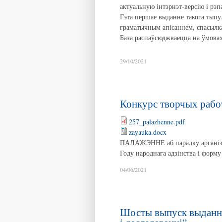
актуальную інтэрнэт-версію і рэ
Гэта першае выданне такога тыпу
граматычным апісаннем, спасылкам
База распаўсюджваецца на ўмовах
29/10/2021
Конкурс творчых работ
257_palazhenne.pdf
zayauka.docx
ПАЛАЖЭННЕ аб парадку арганізац
Году народнага адзінства і форму 
04/06/2021
Шосты выпуск выдання