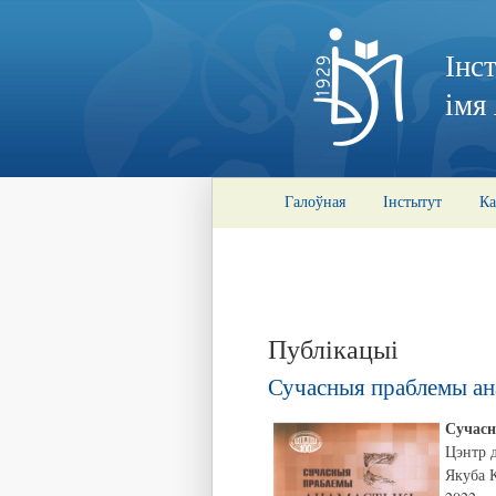
Інс
імя
Галоўная
Інстытут
Ка
Публікацыі
Сучасныя праблемы анам
Сучасн
Цэнтр д
Якуба К