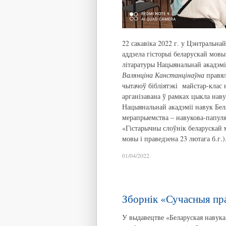
22 сакавіка 2022 г. у Цэнтральна
аддзела гісторыі беларускай мовы
літаратуры Нацыянальнай акадэмі
Валянціна Канстанцінаўна
правял
чытачоў бібліятэкі майстар-клас 
арганізавана ў рамках цыкла на
Нацыянальнай акадэміі навук Бел
мерапрыемства – навукова-папуля
«Гістарычны слоўнік беларускай
мовы і праведзена 23 лютага б.г.)
01/04/2022
Зборнік «Сучасныя пр
У выдавецтве «Беларуская навук