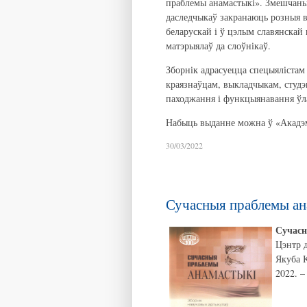
праблемы анамастыкі». Змешчаны
даследчыкаў закранаюць розныя в
беларускай і ў цэлым славянскай 
матэрыялаў да слоўнікаў.
Зборнік адрасуецца спецыялістам 
краязнаўцам, выкладчыкам, студэн
паходжання і функцыянавання ўл
Н
абыць выданне можна ў «Акадэмк
30/03/2022
Сучасныя праблемы анам
Сучасн
Цэнтр д
Якуба К
2022. –