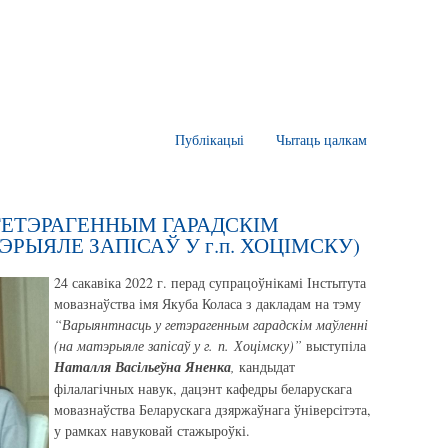
Публікацыі
Чытаць цалкам
ГЕТЭРАГЕННЫМ ГАРАДСКІМ
РЫЯЛЕ ЗАПІСАЎ У г.п. ХОЦІМСКУ)
24 сакавіка 2022 г. перад супрацоўнікамі Інстытута
мовазнаўства імя Якуба Коласа з дакладам на тэму
“Варыянтнасць у гетэрагенным гарадскім маўленні
(на матэрыяле запісаў у г. п. Хоцімску)”
выступіла
Наталля Васільеўна Яненка
,
кандыдат
філалагічных навук, дацэнт кафедры беларускага
мовазнаўства Беларускага дзяржаўнага ўніверсітэта,
у рамках навуковай стажыроўкі.