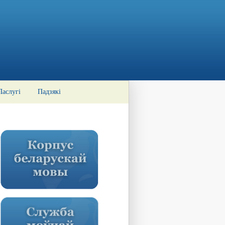
Паслугі
Падзякі