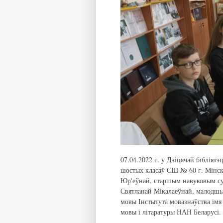
07.04.2022 г. у Дзіцячай бібліят
шостых класаў СШ № 60 г. Мінск
Юр'еўнай, старшым навуковым суп
Святланай Мікалаеўнай, малодшы
мовы Інстытута мовазнаўства імя
мовы і літаратуры НАН Беларусі.