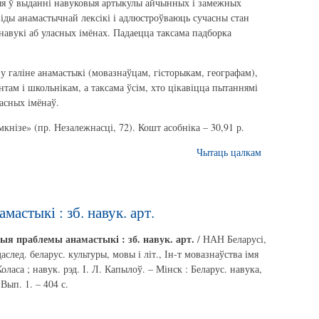
я ў выданні навуковыя артыкулы айчынных і замежных
іды анамастычнай лексікі і адлюстроўваюць сучасны стан
навукі аб уласных імёнах. Падаецца таксама падборка
у галіне анамастыкі (мовазнаўцам, гісторыкам, географам),
там і школьнікам, а таксама ўсім, хто цікавіцца пытаннямі
асных імёнаў.
нізе» (пр. Незалежнасці, 72). Кошт асобніка – 30,91 р.
Чытаць цалкам
астыкі : зб. навук. арт.
ыя праблемы анамастыкі : зб. навук. арт.
/ НАН Беларусі,
аслед. беларус. культуры, мовы і літ., Ін-т мовазнаўства імя
оласа ; навук. рэд. І. Л. Капылоў. – Мінск : Беларус. навука,
 Вып. 1. – 404 с.