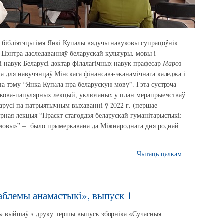
й бібліятэцы імя Янкі Купалы вядучы навуковы супрацоўнік
 Цэнтра даследаванняў беларускай культуры, мовы і
і навук Беларусі доктар філалагічных навук прафесар
Мароз
а для навучэнцаў Мінскага фінансава-эканамічнага каледжа і
на тэму “Янка Купала пра беларускую мову”. Гэта сустрэча
вукова-папулярных лекцый, уключаных у план мерапрыемстваў
арусі па патрыятычным выхаванні ў 2022 г. (першае
рная лекцыя “Праект стагоддзя беларускай гуманітарыстыкі:
 мовы»” – было прымеркавана да Міжнароднага дня роднай
.
Чытаць цалкам
аблемы анамастыкі», выпуск 1
а» выйшаў з друку першы выпуск зборніка «Сучасныя