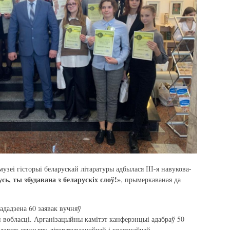
узеі гісторыі беларускай літаратуры адбылася ІІІ-я навукова-
сь, ты збудавана з беларускіх слоў!»
, прымеркаваная да
ададзена 60 заявак вучняў
й вобласці. Арганізацыйны камітэт канферэнцыі адабраў 50
дзвюх секцыях: літаратуразнаўчай і краязнаўчай.