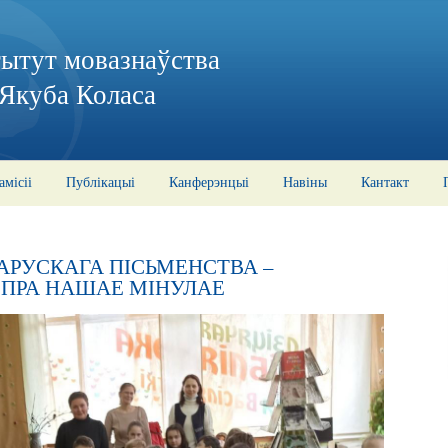
тытут мовазнаўства
 Якуба Коласа
амісіі
Публікацыі
Канферэнцыі
Навіны
Кантакт
АРУСКАГА ПІСЬМЕНСТВА –
 ПРА НАШАЕ МІНУЛАЕ