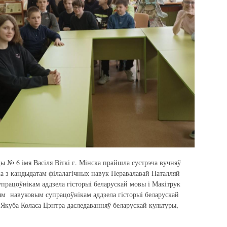
эцы № 6 імя Васіля Віткі г. Мінска прайшла сустрэча вучняў
а з кандыдатам філалагічных навук Перавалавай Наталляй
рацоўнікам аддзела гісторыі беларускай мовы і Макітрук
м навуковым супрацоўнікам аддзела гісторыі беларускай
 Якуба Коласа Цэнтра даследаванняў беларускай культуры,