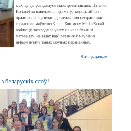
Даклад суправаджаўся відэапрэзентацыяй. Наталля
Васільеўна паведаміла пра мэту, задачы, аб’ект і
прадмет праведзенага даследавання гетэрагеннага
гарадскога маўлення ў г.п. Хоцімску Магілёўскай
вобласці; засяродзіла ўвагу на кваліфікацыі
матэрыялу, на відах вар’іравання ў маўленні
інфармантаў і тыпах моўных пераменных.
Чытаць цалкам
 з беларускіх слоў!