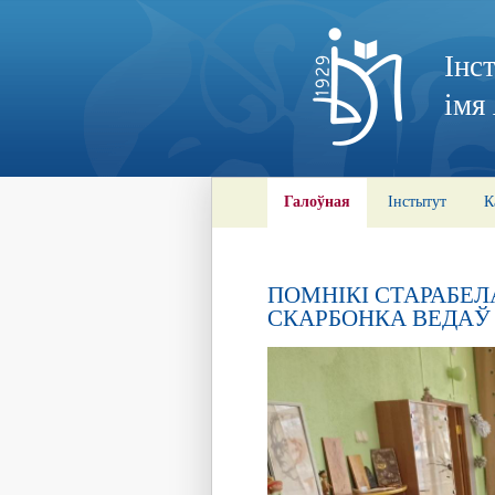
Інс
імя
Галоўная
Інстытут
К
ПОМНІКІ СТАРАБЕЛ
СКАРБОНКА ВЕДАЎ