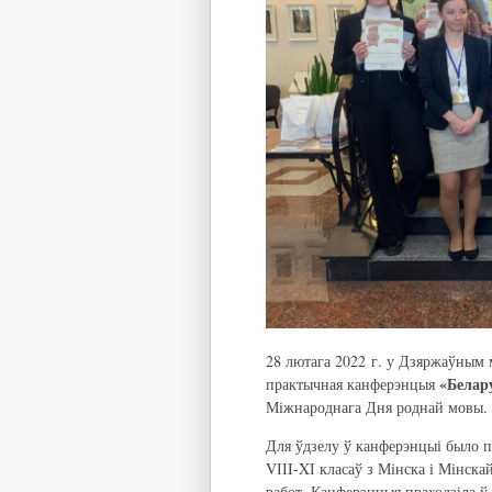
28 лютага 2022 г. у Дзяржаўным м
«Белару
практычная канферэнцыя
Міжнароднага Дня роднай мовы.
Для ўдзелу ў канферэнцыі было п
VІІI-XІ класаў з Мінска і Мінска
работ. Канферэнцыя праходзіла ў 