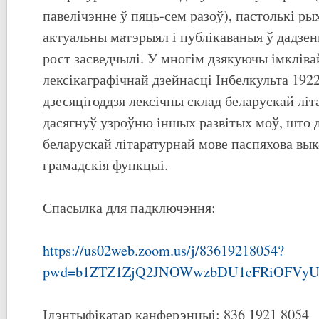
павелічэнне ў пяць-сем разоў), пастолькі ры
актуальны матэрыял і публікаваныя ў дадзен
рост засведчылі. У многім дзякуючы імклів
лексікаграфічнай дзейнасці Інбелкульта 1922
дзесяцігоддзя лексічны склад беларускай лі
дасягнуў узроўню іншых развітых моў, што д
беларускай літаратурнай мове паспяхова вы
грамадскія функцыі.
Спасылка для падключэння:
https://us02web.zoom.us/j/83619218054?
pwd=b1ZTZ1ZjQ2JNOWwzbDU1eFRiOFVyU
Ідэнтыфікатар канферэнцыі: 836 1921 8054