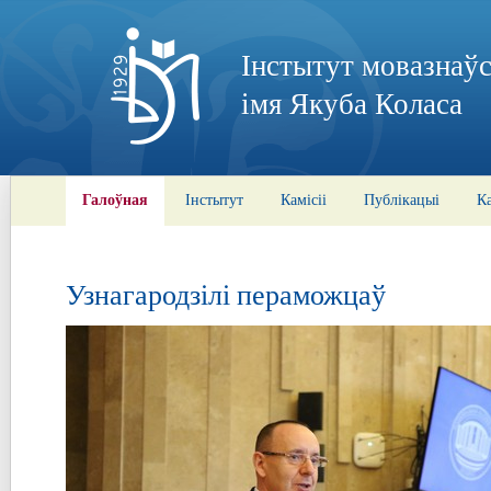
Інстытут мовазнаўс
імя Якуба Коласа
Галоўная
Інстытут
Камісіі
Публікацыі
К
Узнагародзілі пераможцаў