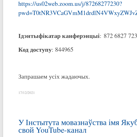
https://us02web.zoom.us/j/87268277230?
pwd=T0tNR3VCaGVmM1drdlN4VWxyZWJvZ
Ідэнтыфікатар канферэнцыі
: 872 6827 72
Код доступу
: 844965
Запрашаем усіх жадаючых.
17/12/2021
У Інстытута мовазнаўства імя Якуб
свой YouTube-канал