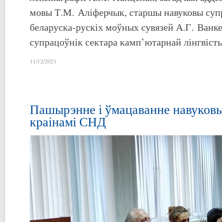
мовы Т.М. Аліферчык, старшы навуковы суп
беларуска-рускіх моўных сувязей А.Г. Ванке
супрацоўнік сектара камп’ютарнай лінгвісты
11/12/2021
Пашырэнне і ўмацаванне навуковы
краінамі СНД