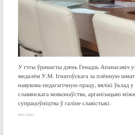
У гэты ўрачысты дзень Генадзь Апанасавіч 
медалём У.М. Ігнатоўскага за плённую шмат
навукова-педагагічную працу, вялікі ўклад у 
славянскага мовазнаўства, арганізацыю міжн
супрацоўніцтва ў галіне славістыкі.
05/11/2021