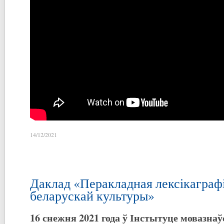
14/12/2021
Даклад «Перакладная лексікаграфі
беларускай культуры»
16 снежня 2021 года ў Інстытуце мовазнаў