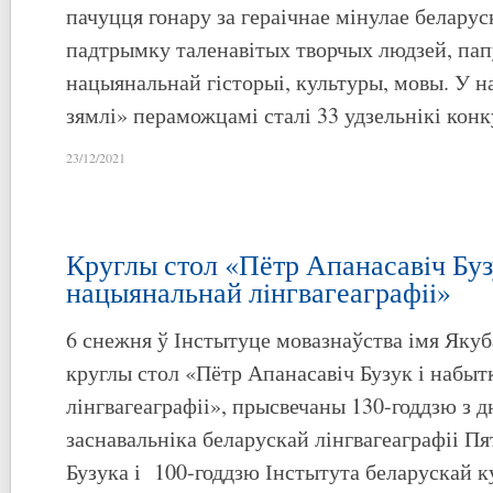
пачуцця гонару за гераічнае мінулае беларус
падтрымку таленавітых творчых людзей, па
нацыянальнай гісторыі, культуры, мовы. У 
зямлі» пераможцамі сталі 33 удзельнікі конк
23/12/2021
Круглы стол «Пётр Апанасавiч Буз
нацыянальнай лiнгвагеаграфii»
6 снежня ў Інстытуце мовазнаўства імя Якуб
круглы стол «Пётр Апанасавіч Бузук і набы
лінгвагеаграфіі», прысвечаны 130-годдзю з 
заснавальніка беларускай лінгвагеаграфіі П
Бузука і 100-годдзю Інстытута беларускай к