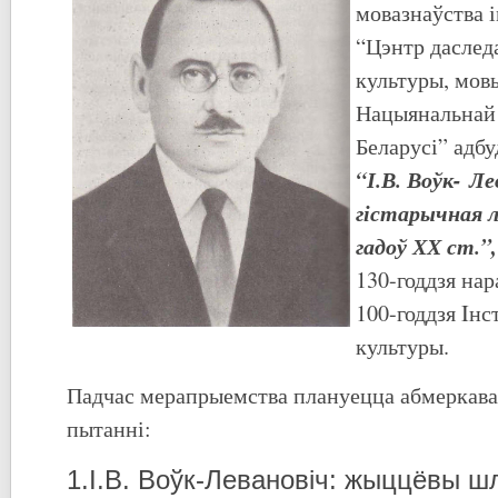
мовазнаўства 
“Цэнтр даслед
культуры, мовы
Нацыянальнай 
Беларусі” адбу
“І.В. Воўк- Ле
гістарычная л
гадоў ХХ ст.”
,
130-годдзя нар
100-годдзя Iнс
культуры.
Падчас мерапрыемства плануецца абмеркав
пытанні:
1.І.В. Воўк-Левановіч: жыццёвы шл