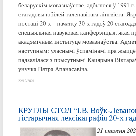
беларускім мовазнаўстве, адбылося ў 1991 г.
стагадовы юбілей таленавітага лінгвіста. Як
постаці 20-х – пачатку 30-х гадоў 20 стагод
спецыяльная навуковая канферэнцыя, якая п
акадэмічным інстытуце мовазнаўства. Адмет
наступным: уласнымі ўспамінамі пра жыццё і
падзялілася з прысутнымі Кацярына Віктар
унучка Пятра Апанасавіча.
22/12/2021
КРУГЛЫ СТОЛ “І.В. Воўк-Леванові
гістарычная лексікаграфія 20-х га
21
снежня 202