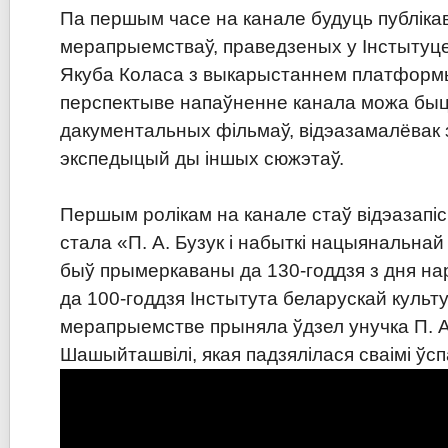
Па першым часе на канале будуць публіка
мерапрыемстваў, праведзеных у Інстытуце
Якуба Коласа з выкарыстаннем платформ
перспектыве напаўненне канала можа бы
дакументальных фільмаў, відэазамалёвак 
экспедыцый ды іншых сюжэтаў.
Першым ролікам на канале стаў відэазапіс
стала «П. А. Бузук і набыткі нацыянальнай л
быў прымеркаваны да 130-годдзя з дня на
да 100-годдзя Iнстытута беларускай культ
мерапрыемстве прыняла ўдзел унучка П. А
Шашыйташвілі, якая падзялілася сваімі ўсп