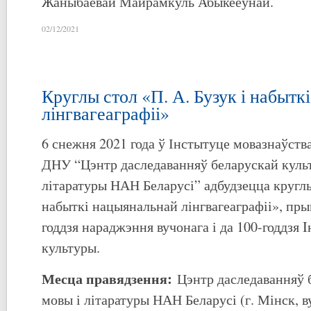
Жаныбаевай Майрамкуль Абыкееўнай.
02/12/2021
Круглы стол «П. А. Бузук і набыт
лінгвагеаграфіі»
6 снежня 2021 года ў Інстытуце мовазнаўств
ДНУ “Цэнтр даследаванняў беларускай культ
літаратуры НАН Беларусі” адбудзецца круглы 
набыткі нацыянальнай лінгвагеаграфіі», пры
годдзя нараджэння вучонага і да 100-годдзя 
культуры.
Месца правядзення:
Цэнтр даследаванняў 
мовы і літаратуры НАН Беларусі (г. Мінск, ву