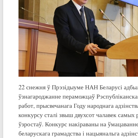
22 снежня ў Прэзідыуме НАН Беларусі адбы
ўзнагароджанне пераможцаў Рэспубліканска
работ, прысвечанага Году народнага адзінст
конкурсу сталі звыш двухсот чалавек самых 
ўзростаў. Конкурс накіраваны на ўмацаванн
беларускага грамадства і нацыянальга адзін