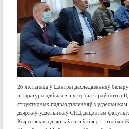
26 лістапада ў Цэнтры даследаванняў белару
літаратуры адбылася сустрэча кіраўніцтва Цэ
структурных падраздзяленняў з удзельнікам
дзяржаў-удзельнікаў СНД дацэнтам факультэ
Кыргызскага дзяржаўнага ўніверсітэта імя 