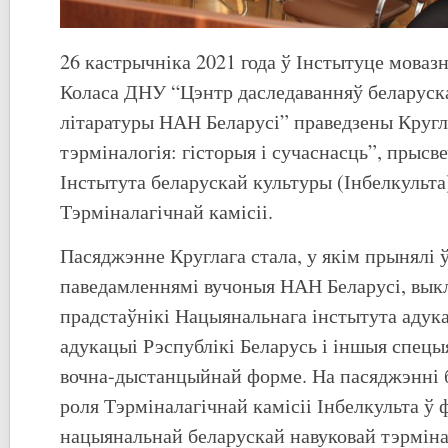
26 кастрычніка 2021 года ў Інстытуце моваз
Коласа ДНУ “Цэнтр даследаванняў беларуска
літаратуры НАН Беларусі” праведзены Кругл
тэрміналогія: гісторыя і сучаснасць”, прысв
Інстытута беларускай культуры (Інбелкульта)
Тэрміналагічнай камісіі.
Пасяджэнне Круглага стала, у якім прынялі ў
паведамленнямі вучоныя НАН Беларусі, вык
прадстаўнікі Нацыянальнага інстытута адук
адукацыі Рэспублікі Беларусь і іншыя спецыя
вочна-дыстанцыйнай форме. На пасяджэнні 
роля Тэрміналагічнай камісіі Інбелкульта ў 
нацыянальнай беларускай навуковай тэрміна