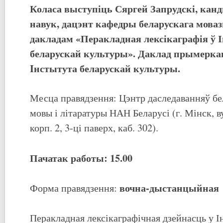
Коласа выступіць Сяргей Запрудскі, кан
навук, дацэнт кафедры беларускага моваз
дакладам «Перакладная лексікаграфія ў 
беларускай культуры». Даклад прымеркав
Iнстытута беларускай культуры.
Месца правядзення: Цэнтр даследаванняў бе
мовы і літаратуры НАН Беларусі (г. Мінск, ву
корп. 2, 3-ці паверх, каб. 302).
Пачатак работы: 15.00
вочна-дыстанцыйная
Форма правядзення:
Перакладная лексікаграфічная дзейнасць у І