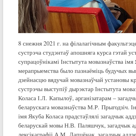
8 снежня 2021 г. на філалагічным факультэ
сустрэча студэнтаў апошняга курса гэтай ус
супрацоўнікамі Інстытута мовазнаўства імя
мерапрыемства было пазнаёміць будучых вы
дзейнасцю вядучай мовазнаўчай установы кр
сустрэчы выступіў дырэктар Інстытута мова
Коласа І.Л. Капылоў, арганізатарам – загад
беларускага мовазнаўства М.Р. Прыгодзіч. І
імя Якуба Коласа прадстаўлялі загадчык аддз
беларускай мовы Н.В. Паляшчук, загадчык адд
лексікаграфіі А.М. Лапцёнак, загадчык аддзе