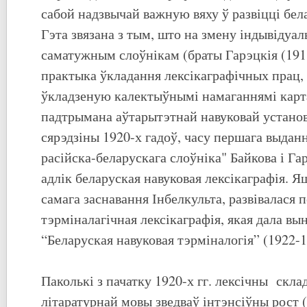
сабой надзвычай важную вяху ў развіцці бела
Гэта звязана з тым, што на змену індывідуал
саматужным слоўнікам (браты Гарэцкія (19
практыка ўкладання лексікаграфічных прац, 
ўкладзеную калектыўнымі намаганнямі карта
падтрымана аўтарытэтнай навуковай установ
сярэдзіны 1920-х гадоў, часу першага выдан
расійска-беларускага слоўніка" Байкова і Га
адлік беларуская навуковая лексікаграфія. Я
самага заснавання Інбелкульта, развівалася 
тэрміналагічная лексікаграфія, якая дала в
“Беларуская навуковая тэрміналогія” (1922-1
Паколькі з пачатку 1920-х гг. лексічны скла
літаратурнай мовы зведваў інтэнсіўны рост 