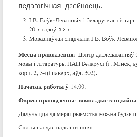
педагагічная дзейнасць.
І.В. Воўк-Левановіч і беларуская гістар
20-х гадоў ХХ ст.
Мовазнаўчая спадчына І.В. Воўк-Леванов
Месца правядзення:
Цэнтр даследаванняў 
мовы і літаратуры НАН Беларусі (г. Мінск, ву
корп. 2, 3-ці паверх, аўд. 302).
Пачатак работы
ў
14.00.
Форма правядзення
вочна-
дыстанцыйна
:
Далучыцца да мерапрыемства можна будзе п
Спасылка для падключэння: