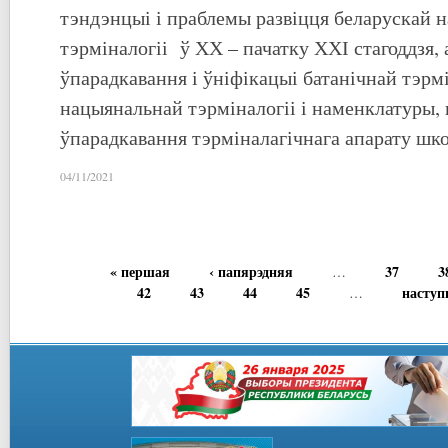
тэндэнцыі і праблемы развіцця беларускай 
тэрміналогіі ў ХХ – пачатку ХХІ стагоддзя,
ўпарадкавання і ўніфікацыі батанічнай тэрмі
нацыянальнай тэрміналогіі і наменклатуры,
ўпарадкавання тэрміналагічнага апарату шк
04/11/2021
« першая
‹ папярэдняя
37
3
…
42
43
44
45
наступ
…