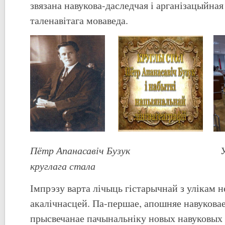
звязана навукова-даследчая і арганізацыйная
таленавітага моваведа.
Пётр Апанасавіч Бузук
круглага стала
Імпрэзу варта лічыць гістарычнай з улікам н
акалічнасцей. Па-першае, апошняе навукова
прысвечанае пачынальніку новых навуковых