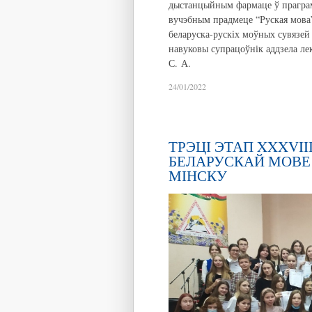
дыстанцыйным фармаце ў праграм
вучэбным прадмеце “Руская мова”
беларуска-рускіх моўных сувязей
навуковы супрацоўнік аддзела лек
С. А.
24/01/2022
ТРЭЦІ ЭТАП XXXVI
БЕЛАРУСКАЙ МОВЕ 
МІНСКУ