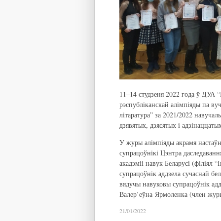
11–14 студзеня 2022 года ў ДУА “
рэспубліканскай алімпіяды па ву
літаратура” за 2021/2022 навучаль
дзявятых, дзясятых і адзінаццатых
У журы алімпіяды акрамя настаўн
супрацоўнікі Цэнтра даследаванн
акадэміі навук Беларусі (філіял 
супрацоўнік аддзела сучаснай бе
вядучы навуковы супрацоўнік адд
Валер’еўна Ярмоленка (член жур
21/01/2022