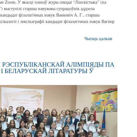
е Zoom. У якасці членаў журы секцыі “Лінгвістыка” (па
) выступілі старшы навуковы супрацоўнік аддзела
 кандыдат філалагічных навук Ванкевіч А. Г., старшы
сікалогіі і лексікаграфіі кандыдат філалагічных навук Вагнер
Чытаць цалкам
IІ РЭСПУБЛІКАНСКАЙ АЛІМПІЯДЫ ПА
І БЕЛАРУСКАЙ ЛІТАРАТУРЫ Ў