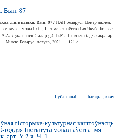
. Вып. 87
ская лінгвістыка. Вып. 87
/ НАН Беларусі, Цэнтр даслед.
. культуры, мовы і літ., Ін-т мовазнаўства імя Якуба Коласа;
: А.А. Лукашанец (гал. рэд.), В.М. Нікалаева (адк. сакратар)
]. – Мінск: Беларус. навука, 2021. – 121 с.
Публікацыі
Чытаць цалкам
оўная гісторыка-культурная каштоўнасць
0-годдзя Інстытута мовазнаўства імя
. арт. У 2 ч. Ч. 1