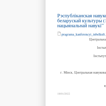
Рэспубліканская наву
беларускай культуры (
нацыянальнай навукі”
pragrama_kanferencyi_inbelkult
Цэнтральная
Інсты
Інстытут
г. Мінск, Цэнтральная навукова
в
18/01/2022