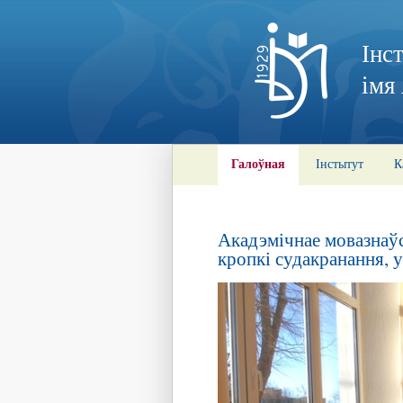
Інс
імя
Галоўная
Інстытут
К
Акадэмічнае мовазнаўс
кропкі судакранання, у