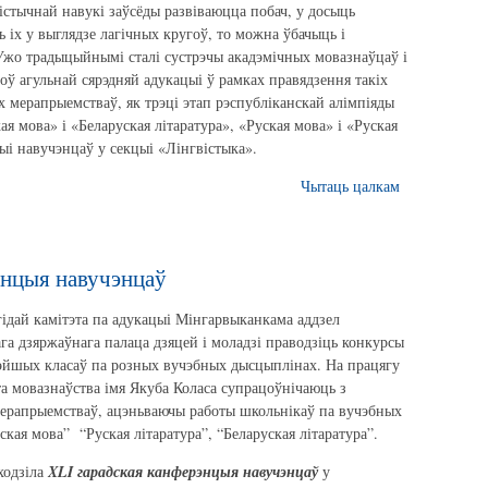
істычнай навукі заўсёды развіваюцца побач, у досыць
ь іх у выглядзе лагічных кругоў, то можна ўбачыць і
Ужо традыцыйнымі сталі сустрэчы акадэмічных мовазнаўцаў і
оў агульнай сярэдняй адукацыі ў рамках правядзення такіх
х мерапрыемстваў, як трэці этап рэспубліканскай алімпіяды
я мова» і «Беларуская літаратура», «Руская мова» і «Руская
цыі навучэнцаў у секцыі «Лінгвістыка».
Чытаць цалкам
энцыя навучэнцаў
гідай камітэта па адукацыі Мінгарвыканкама аддзел
га дзяржаўнага палаца дзяцей і моладзі праводзіць конкурсы
рэйшых класаў па розных вучэбных дысцыплінах. На працягу
та мовазнаўства імя Якуба Коласа супрацоўнічаюць з
мерапрыемстваў, ацэньваючы работы школьнікаў па вучэбных
ская мова” “Руская літаратура”, “Беларуская літаратура”.
аходзіла
XL
I гарадская канферэнцыя навучэнцаў
у