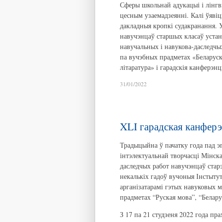
Сферы школьнай адукацыі і лінгв
цесным узаемадзеянні. Калі ўявіц
дакладныя кропкі судакранання. 
навучэнцаў старшых класаў устан
навучальных і навукова-даследчы
па вучэбных прадметах «Беларуска
літаратура» і гарадскія канферэн
31/01/2022
XLI гарадская канфер
Традыцыйна ў пачатку года пад э
інтэлектуальнай творчасці Мінска
даследчых работ навучэнцаў ста
некалькіх гадоў вучоныя Інстыту
арганізатарамі гэтых навуковых 
прадметах “Руская мова”, “Белару
З 17 па 21 студзеня 2022 года пр