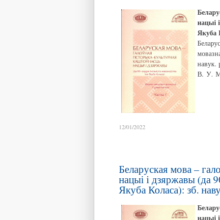
Белару
нацыі 
Якуба 
Беларус
мовазна
навук. 
В. У. М
12/01/2022
Беларуская мова – гал
нацыі і дзяржавы (да 9
Якуба Коласа): зб. навук
Белару
нацыі 