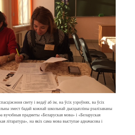
асціжэння свету і ведаў аб ім, на ўсіх узроўнях, ва ўсіх
альны змест бадай кожнай школьнай дысцыпліны рэалізаваны
а вучэбныя прадметы «Беларуская мова» і «Беларуская
кая літаратура», на якіх сама мова выступае адначасова і