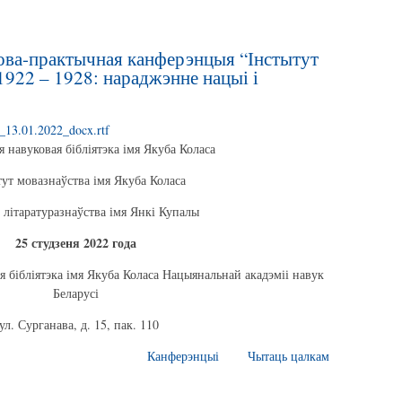
кова-практычная канферэнцыя “Інстытут
1922 – 1928: нараджэнне нацыі і
._13.01.2022_docx.rtf
 навуковая бібліятэка імя Якуба Коласа
тут мовазнаўства імя Якуба Коласа
 літаратуразнаўства імя Янкі Купалы
25 студзеня 2022 года
я бібліятэка імя Якуба Коласа Нацыянальнай акадэміі навук
Беларусі
ул. Сурганава, д. 15, пак. 110
Канферэнцыі
Чытаць цалкам