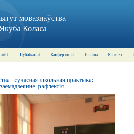
тытут мовазнаўства
 Якуба Коласа
амісіі
Публікацыі
Канферэнцыі
Навіны
Кантакт
тва і сучасная школьная практыка:
заемадзеянне, рэфлексія