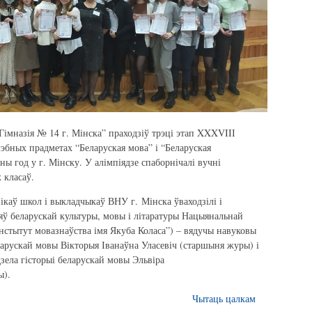
Гімназія № 14 г. Мінска” праходзіў трэці этап XXXVIIІ
чэбных прадметах “Беларуская мова” і “Беларуская
ны год у г. Мінску. У алімпіядзе спаборнічалі вучні
 класаў.
ікаў школ і выкладчыкаў ВНУ г. Мінска ўваходзілі і
яў беларускай культуры, мовы і літаратуры Нацыянальнай
“Інстытут мовазнаўства імя Якуба Коласа”) – вядучы навуковы
ларускай мовы Вікторыя Іванаўна Уласевіч (старшыня журы) і
зела гісторыі беларускай мовы Эльвіра
ы).
Чытаць цалкам