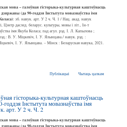
ская мова – галоўная гісторыка-культурная каштоўнасць
і дзяржавы (да 90-годдзя Інстытута мовазнаўства імя
Коласа)
: зб. навук. арт. У 2 ч. Ч. 1 / Нац. акад. навук
і, Цэнтр даслед. беларус. культуры, мовы і літ., Ін-т
ўства імя Якуба Коласа; пад агул. рэд. І. Л. Капылова ;
рэд.: В. У. Міцкевіч, І. У. Ялынцава./ навук. рэд. :
іцкевіч, І. У. Ялынцава. – Мінск : Беларуская навука, 2021.
Публікацыі
Чытаць цалкам
оўная гісторыка-культурная каштоўнасць
0-годдзя Інстытута мовазнаўства імя
. арт. У 2 ч. Ч. 2
ская мова – галоўная гісторыка-культурная каштоўнасць
і дзяржавы (да 90-годдзя Інстытута мовазнаўства імя