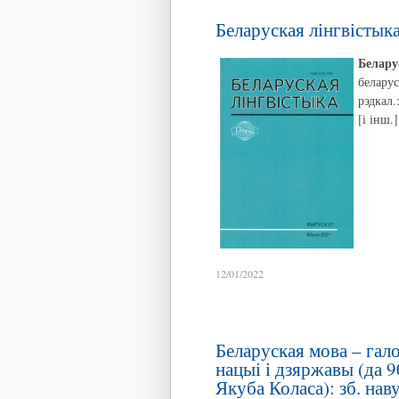
Беларуская лінгвістыка
Белару
беларус
рэдкал.
[і інш.
12/01/2022
Беларуская мова – гал
нацыі і дзяржавы (да 9
Якуба Коласа): зб. навук