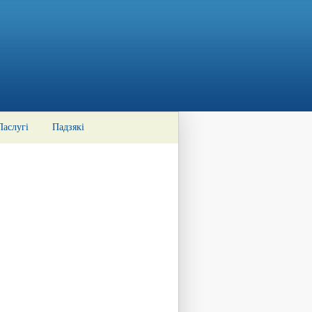
Паслугі
Падзякі