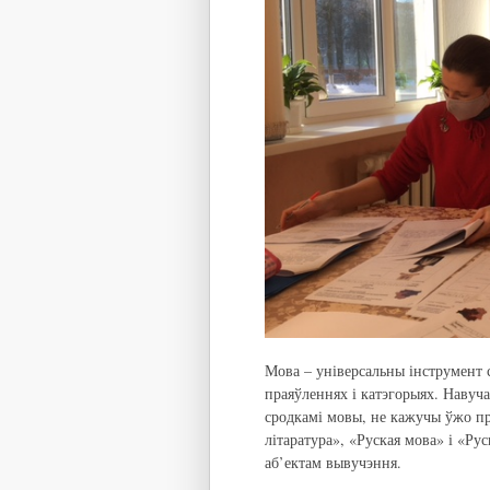
Мова – універсальны інструмент сп
праяўленнях і катэгорыях. Навуч
сродкамі мовы, не кажучы ўжо пр
літаратура», «Руская мова» і «Рус
аб’ектам вывучэння.