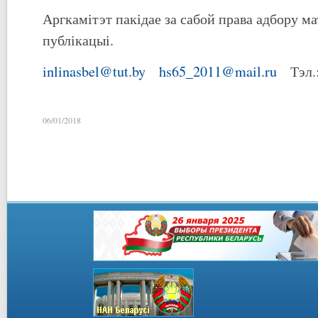
Аргкамітэт пакідае за сабой права адбору м
публікацыі.
inlinasbel@tut.by
hs65_2011@mail.ru
Тэл.:
06/01/2018