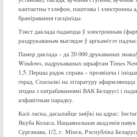
кантактны тэлефон, паштовы і электронны а
браніравання гасцініцы.
Тэкст даклада падаецца ў электронным (фарм
раздрукаваным выглядзе ў аргкамітэт падчас
Памер даклада – да 20 000 друкаваных знака
Windows, надрукаваных шрыфтам Times New
1,5. Першы радок справа – прозвішча і ініцыя
горад. Спасылкі на літаратуру афармляюцца
згодна з патрабаваннямі ВАК Беларусі і пад
алфавітным парадку.
Калі ласка, дасылайце заяўкі на адрас: Інст
Якуба Коласа, Нацыянальная акадэмія навук Б
Сурганава, 1/2, г. Мінск, Рэспубліка Беларус