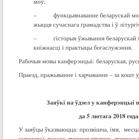
моў;
– функцыянаванне беларускай мовы
жыцця сучаснага грамадства і ў літург
– гісторыя ўжывання беларускай мо
кніжнасці і практыцы богаслужэння.
Рабочыя мовы канферэнцыі: беларуская, руск
Праезд, пражыванне і харчаванне – за кошт 
Заяўкі на ўдзел у канферэнцыі
да 5 лютага 2018 года
У заяўцы ўказваюцца: прозвішча, імя, месца
установа), пасада, вучоная ступень, вучонае 