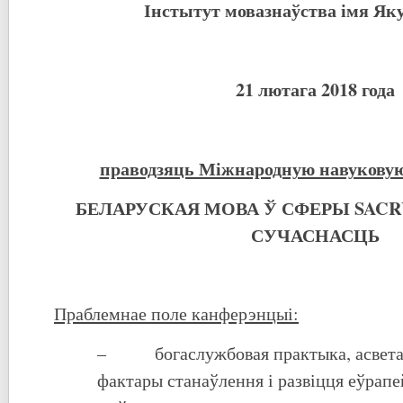
Інстытут мовазнаўства імя Як
21 лютага 2018 года
праводзяць Міжнародную навукову
БЕЛАРУСКАЯ
МОВА Ў СФЕРЫ SAC
СУЧАСНАСЦЬ
Праблемнае поле канферэнцыі:
– богаслужбовая практыка, асвета і
фактары станаўлення і развіцця еўрап