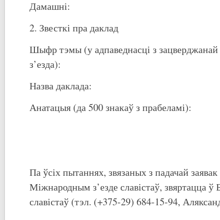
Дамашні:
2. Звесткі пра даклад
Шыфр тэмы (у адпаведнасці з зацверджана
з’езда):
Назва даклада:
Анатацыя (да 500 знакаў з прабеламі):
Па ўсіх пытаннях, звязаных з падачай заявак
Міжнародным з’езде славістаў, звяртацца ў 
славістаў (тэл. (+375-29) 684-15-94, Алякса