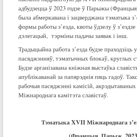
адбудзецца ў 2023 годзе ў Парыжы (Францы
была абмеркавана і зацверджана тэматыка з’
формы работы з’езда, квоты ўдзелу ў з’ездз
дэлегацый, тэрміны падачы заявак і інш.
Традыцыйна работа з’езда будзе праходзіць
пасяджэнняў, тэматычных блокаў, круглых с
Будзе арганізавана кніжная выстаўка славіст
апублікаванай за папярэднія пяць гадоў. Так
рабочыя пасяджэнні камісій, акрэдытаваных
Міжнароднага камітэта славістаў.
Тэматыка
XVI
I
Міжнароднага з’ез
(Францыя, Парыж, 2023 