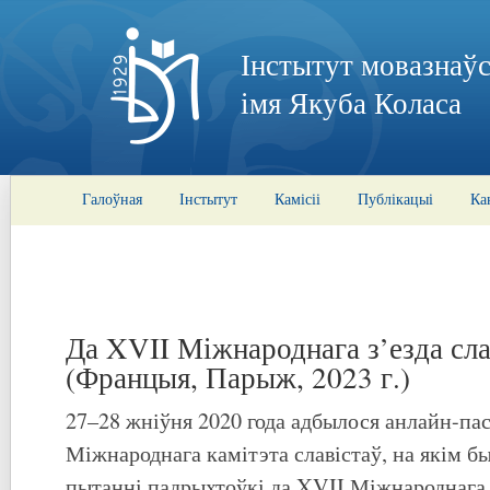
Інстытут мовазнаўс
імя Якуба Коласа
Галоўная
Інстытут
Камісіі
Публікацыі
Ка
Да XVII Міжнароднага з’езда сла
(Францыя, Парыж, 2023 г.)
27–28 жніўня 2020 года адбылося анлайн-па
Міжнароднага камітэта славістаў, на якім б
пытанні падрыхтоўкі да XVII Міжнароднага з