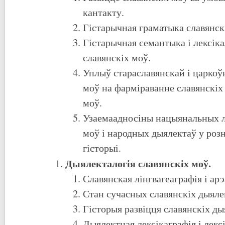
кантакту.
Гістарычная граматыка славянс
Гістарычная семантыка і лексіка
славянскіх моў.
Уплыў стараславянскай і царкоў
моў на фарміраванне славянскіх
моў.
Узаемаадносіны нацыянальных 
моў і народных дыялектаў у ро
гісторыі.
Дыялекталогія славянскіх моў.
Славянская лінгвагеаграфія і ар
Стан сучасных славянскіх дыяле
Гісторыя развіцця славянскіх д
Дыялектная лексікаграфія і лекс