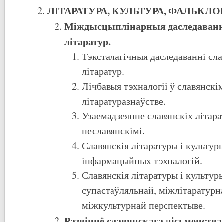
ЛІТАРАТУРА, КУЛЬТУРА, ФАЛЬКЛО
Міждысцыплінарныя даследаванн
літаратур.
Тэксталагічныя даследаванні сл
літаратур.
Лічбавыя тэхналогіі ў славянскі
літаратуразнаўстве.
Узаемадзеянне славянскіх літара
неславянскімі.
Славянскія літаратуры і культур
інфармацыйных тэхналогій.
Славянскія літаратуры і культур
супастаўляльнай, міжлітаратурн
міжкультурнай перспектыве.
Развіццё славянскага пісьменства