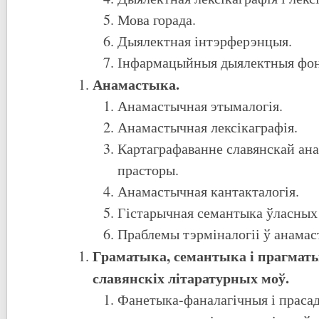
Мова горада.
Дыялектная інтэрферэнцыя.
Інфармацыйныя дыялектныя ф
Анамастыка.
Анамастычная этымалогія.
Анамастычная лексікаграфія.
Картаграфаванне славянскай ан
прасторы.
Анамастычная кантакталогія.
Гістарычная семантыка ўласных 
Праблемы тэрміналогіі ў анама
Граматыка, семантыка і прагмат
славянскіх літаратурных моў.
Фанетыка-фаналагічныя і праса