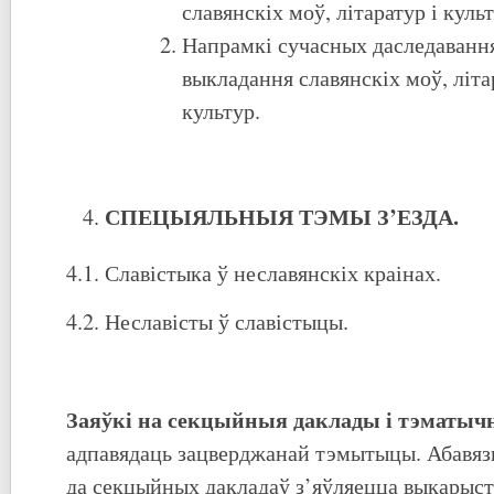
славянскіх моў, літаратур і культ
Напрамкі сучасных даследавання
выкладання славянскіх моў, літа
культур.
СПЕЦЫЯЛЬНЫЯ ТЭМЫ З
’
ЕЗДА.
4.1. Славістыка ў неславянскіх краінах.
4.2. Неславісты ў славістыцы.
Заяўкі на секцыйныя даклады і тэматыч
адпавядаць зацверджанай тэмытыцы. Абавяз
да секцыйных дакладаў з’яўляецца выкарыс