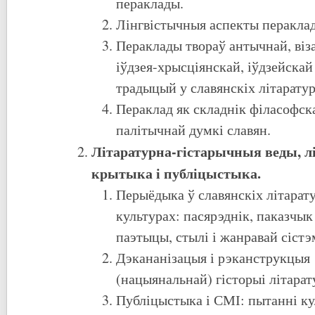
пераклады.
Лінгвістычныя аспекты пераклад
Пераклады твораў антычнай, віз
іўдзея-хрысціянскай, іўдзейскай
традыцый у славянскіх літарату
Пераклад як складнік філасофска
палітычнай думкі славян.
Літаратурна-гістарычныя веды, л
крытыка і публіцыстыка.
Перыёдыка ў славянскіх літарату
культурах: пасярэднік, паказчык
паэтыцы, стылі і жанравай сістэ
Дэкананізацыя і рэканструкцыя
(нацыянальнай) гісторыі літара
Публіцыстыка і СМІ: пытанні ку