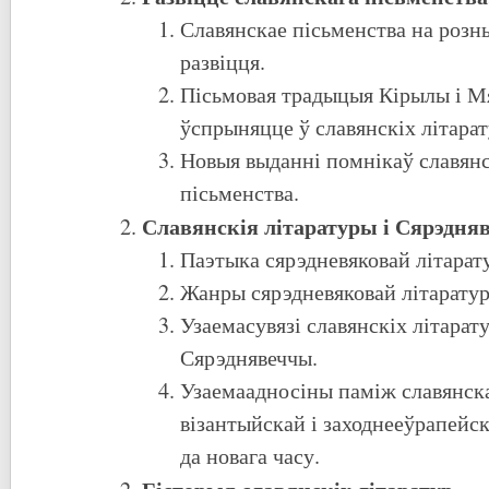
Славянскае пісьменства на розны
развіцця.
Пісьмовая традыцыя Кірылы і Мя
ўспрыняцце ў славянскіх літара
Новыя выданні помнікаў славян
пісьменства.
Славянскія літаратуры і Сярэдня
Паэтыка сярэдневяковай літарат
Жанры сярэдневяковай літарат
Узаемасувязі славянскіх літарату
Сярэднявеччы.
Узаемаадносіны паміж славянск
візантыйскай і заходнееўрапейс
да новага часу.
Гісторыя славянскіх літаратур.