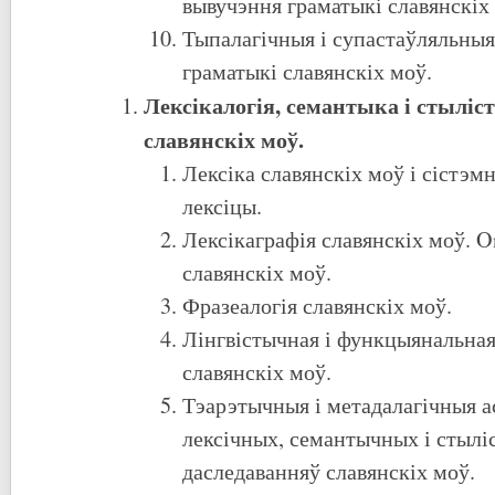
вывучэння граматыкі славянскіх
Тыпалагічныя і супастаўляльныя
граматыкі славянскіх моў.
Лексікалогія, семантыка і стылі
славянскіх моў.
Лексіка славянскіх моў і сістэм
лексіцы.
Лексікаграфія славянскіх моў. On
славянскіх моў.
Фразеалогія славянскіх моў.
Лінгвістычная і функцыянальная
славянскіх моў.
Тэарэтычныя і метадалагічныя 
лексічных, семантычных і стыл
даследаванняў славянскіх моў.