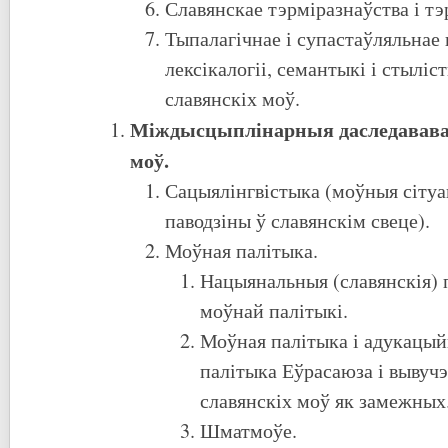
Славянскае тэрміразнаўства і т
Тыпалагічнае і супастаўляльнае
лексікалогіі, семантыкі і стыліс
славянскіх моў.
Міждысцыплінарныя даследавава
моў.
Сацыялінгвістыка (моўныя сіту
паводзіны ў славянскім свеце).
Моўная палітыка.
Нацыянальныя (славянскія)
моўнай палітыкі.
Моўная палітыка і адукацый
палітыка Еўрасаюза і вывуч
славянскіх моў як замежных
Шматмоўе.