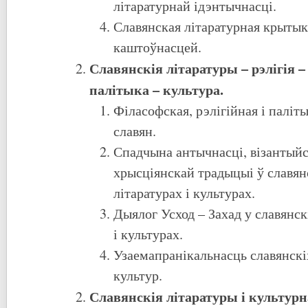
літаратурнай ідэнтычнасці.
Славянская літаратурная крытыка
каштоўнасцей.
Славянскія літаратуры – рэлігія –
палітыка – культура.
Філасофская, рэлігійная і паліт
славян.
Спадчына антычнасці, візантыйск
хрысціянскай традыцыі ў славян
літаратурах і культурах.
Дыялог Усход – Захад у славянск
і культурах.
Узаемапранікальнасць славянскіх
культур.
Славянскія літаратуры і культур