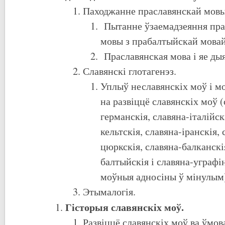
Паходжанне праславянскай мовы
Пытанне ўзаемадзеяння пра
мовы з прабалтыйскай мовай
Праславянская мова і яе д
Славянскі глотагенэз.
Уплыў неславянскіх моў і м
на развіццё славянскіх моў (
германскія, славяна-італійск
кельтскія, славяна-іранскія, 
цюркскія, славяна-балканскі
балтыйскія і славяна-уграфі
моўныя адносіны ў мінулым
Этымалогія.
Гісторыя славянскіх моў.
Развіццё славянскіх моў ва ўмов