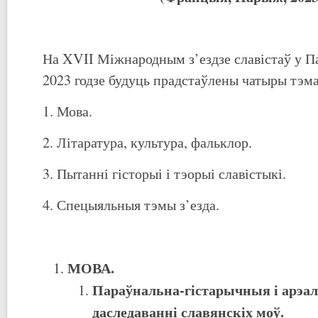
На XVII Міжнародным з’ездзе славістаў у 
2023 годзе будуць прадстаўлены чатыры тэм
1. Мова.
2. Літаратура, культура, фальклор.
3. Пытанні гісторыі і тэорыі славістыкі.
4. Спецыяльныя тэмы з’езда.
МОВА
.
Параўнальна-гістарычныя і арэа
даследаванні славянскіх моў.