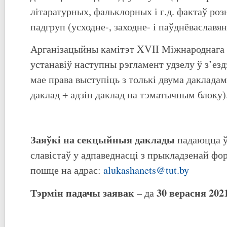
літаратурных, фальклорных і г.д. фактаў роз
падгруп (усходне-, заходне- і паўднёваславян
Арганізацыйны камітэт XVII Міжнароднага з
устанавіў наступны рэгламент удзелу ў з’ездз
мае права выступіць з толькі двума даклада
даклад + адзін даклад на тэматычным блоку)
Заяўкі на секцыйныя даклады
падаюцца ў
славістаў у адпаведнасці з прыкладзенай фо
пошце на адрас:
alukashanets@tut.by
Тэрмін падачы заявак
30 верасня 202
– да