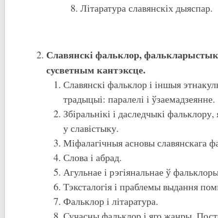
Літаратура славянскіх дыяспар.
Славянскі фальклор, фалькларыстыка
сусветным кантэксце.
Славянскі фальклор і іншыя этнаку
традыцыі: паралелі і ўзаемадзеянне
Збіральнікі і даследчыкі фальклору, 
у славістыку.
Міфалагічныя асновы славянскага ф
Слова і абрад.
Агульнае і рэгіянальнае ў фальклоры
Тэксталогія і праблемы выдання пом
Фальклор і літаратура.
Сучасны фальклор і яго жанры. Пос