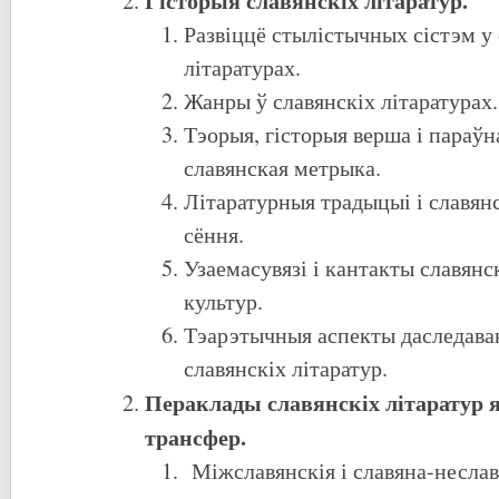
Развіццё стылістычных сістэм у 
літаратурах.
Жанры ў славянскіх літаратурах.
Тэорыя, гісторыя верша і параўн
славянская метрыка.
Літаратурныя традыцыі і славянс
сёння.
Узаемасувязі і кантакты славянск
культур.
Тэарэтычныя аспекты даследава
славянскіх літаратур.
Пераклады славянскіх літаратур 
трансфер.
Міжславянскія і славяна-неслав