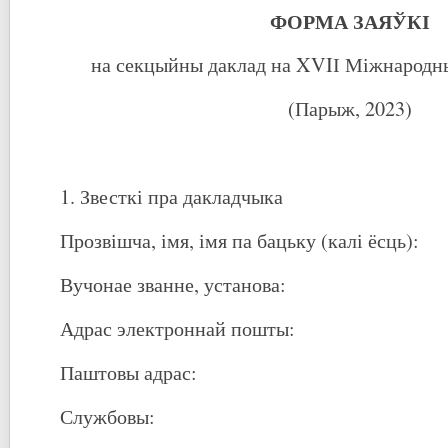
ФОРМА
ЗАЯЎКІ
на секцыйны даклад на XVIІ Міжнародны
(Парыж, 2023)
1. Звесткі пра дакладчыка
Прозвішча, імя, імя па бацьку (калі ёсць):
Вучонае званне, установа:
Адрас электроннай пошты:
Паштовы адрас:
Службовы: