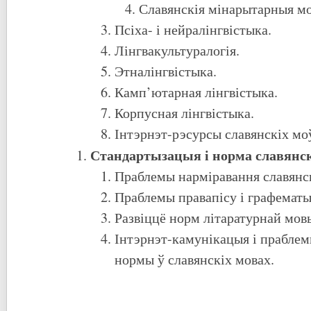
Славянскія мінарытарныя 
Псіха- і нейралінгвістыка.
Лінгвакультуралогія.
Этналінгвістыка.
Камп’ютарная лінгвістыка.
Корпусная лінгвістыка.
Інтэрнэт-рэсурсы славянскіх м
Стандартызацыя і норма славянс
Праблемы нарміравання славянс
Праблемы правапісу і графемат
Развіццё норм літаратурнай мо
Інтэрнэт-камунікацыя і праблем
нормы ў славянскіх мовах.