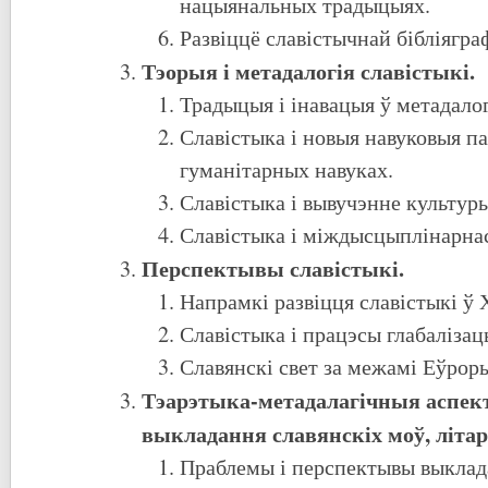
нацыянальных традыцыях.
Развіццё славістычнай бібліяграф
Тэорыя і метадалогія славістыкі.
Традыцыя і інавацыя ў метадалог
Славістыка і новыя навуковыя п
гуманітарных навуках.
Славістыка і вывучэнне культуры
Славістыка і міждысцыплінарна
Перспектывы славістыкі.
Напрамкі развіцця славістыкі ў Х
Славістыка і працэсы глабаліза
Славянскі свет за межамі Еўрор
Тэарэтыка-метадалагічныя аспек
выкладання славянскіх моў, літара
Праблемы і перспектывы выклад