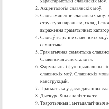
характарыстыкі славянскіх моў
Акцэнталогія славянскіх моў.
Словазмяненне славянскіх моў: 
структура парадыгм, склад і сп
выражэння граматычных катэгор
Словаўтварэнне славянскіх моў:
семантыка.
Граматычная семантыка славянск
Славянская аспекталогія.
Фармальны і функцыянальны сін
славянскіх моў. Славянскія мовы
канструкцый.
Прагматыка ў даследаваннях сла
Дыскурсіўны аналіз тэксту.
Тэарэтычныя і метадалагічныя 