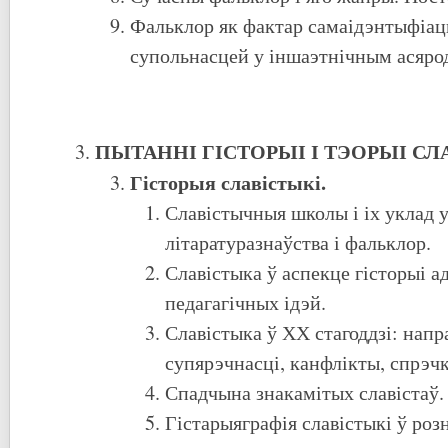
Фальклор як фактар самаідэнтыфіац
супольнасцей у іншаэтнічным асярод
ПЫТАННІ ГІСТОРЫІ І ТЭОРЫІ СЛ
Гісторыя славістыкі.
Славістычныя школы і іх уклад у
літаратуразнаўства і фальклор.
Славістыка ў аспекце гісторыі а
педагагічных ідэй.
Славістыка ў ХХ стагоддзі: напр
супярэчнасці, канфлікты, спрэчк
Спадчына знакамітых славістаў.
Гістарыяграфія славістыкі ў роз