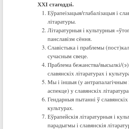
ХХІ стагоддзі.
Еўрапеізацыя/глабалізацыя і сла
літаратуры.
Літаратурныя і культурныя «ўтоп
панславізм сёння.
Славістыка і праблемы (пост)кал
сучасным свеце.
Праблема бежанства/высылкі/(э)
славянскіх літаратурах і культур
Мы і іншыя (у антрапалагічным
аспекце) у славянскіх літаратура
Гендарныя пытанні ў славянскіх 
культурах.
Еўрапейскія літаратурныя і кул
парадыгмы і славянскія літарату