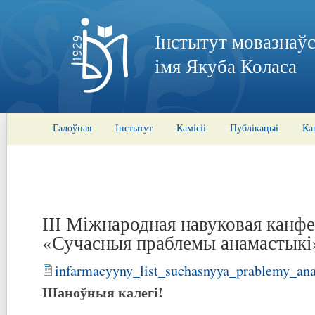
Інстытут мовазнаўс
імя Якуба Коласа
Галоўная
Інстытут
Камісіі
Публікацыі
Ка
ІІІ Міжнародная навуковая канф
«Сучасныя праблемы анамастыкі
infarmacyyny_list_suchasnyya_prablemy_an
Шаноўныя калегі!