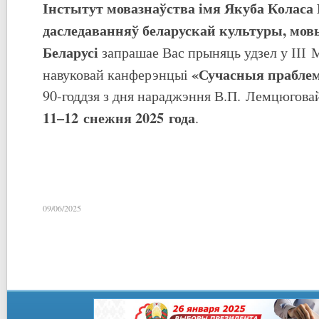
Інстытут мовазнаўства імя Якуба Коласа
даследаванняў беларускай культуры, мов
Беларусі
запрашае Вас прыняць удзел у ІІІ
«Сучасныя прабле
навуковай канферэнцыі
90-годдзя з дня нараджэння В.П. Лемцюговай
11–12 снежня 2025 года
.
09/06/2025