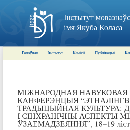
Інстытут мовазнаўс
імя Якуба Коласа
Галоўная
Інстытут
Камісіі
Публікацыі
Ка
МІЖНАРОДНАЯ НАВУКОВАЯ
КАНФЕРЭНЦЫЯ “ЭТНАЛІНГВ
ТРАДЫЦЫЙНАЯ КУЛЬТУРА: 
І СІНХРАНІЧНЫ АСПЕКТЫ 
ЎЗАЕМАДЗЕЯННЯ”, 18–19 лістап