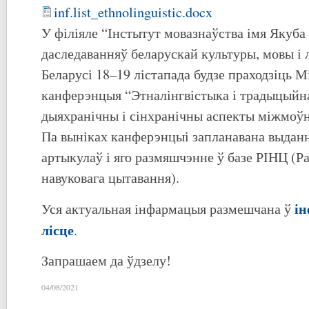
inf.list_ethnolinguistic.docx
У філіяле “Інстытут мовазнаўства імя Якуба
даследаванняў беларускай культуры, мовы і
Беларусі 18–19 лістапада будзе праходзіць 
канферэнцыя “Этналінгвістыка і традыцыйна
дыяхранічны і сінхранічны аспекты міжмоўн
Па выніках канферэнцыі запланавана выданн
артыкулаў і яго размяшчэнне ў базе РІНЦ (Ра
навуковага цытавання).
і
Уся актуальная інфармацыя размешчана ў
лісце
.
Запрашаем да ўдзелу!
04/08/2021