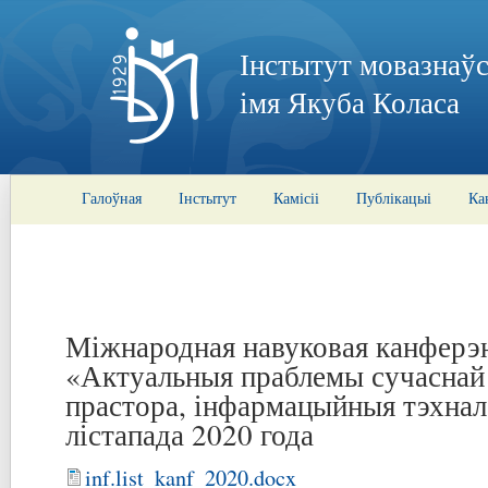
Інстытут мовазнаўс
імя Якуба Коласа
Галоўная
Інстытут
Камісіі
Публікацыі
Ка
Міжнародная навуковая канферэ
«Актуальныя праблемы сучаснай с
прастора, інфармацыйныя тэхнало
лістапада 2020 года
inf.list_kanf_2020.docx