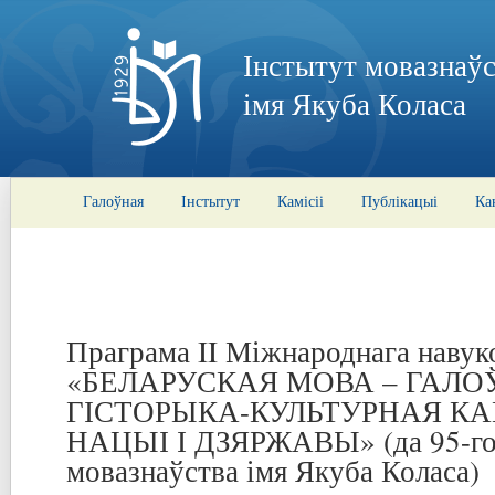
Інстытут мовазнаўс
імя Якуба Коласа
Галоўная
Інстытут
Камісіі
Публікацыі
Ка
Праграма II Міжнароднага навук
«БЕЛАРУСКАЯ МОВА – ГАЛО
ГІСТОРЫКА-КУЛЬТУРНАЯ К
НАЦЫІ І ДЗЯРЖАВЫ» (да 95-год
мовазнаўства імя Якуба Коласа)