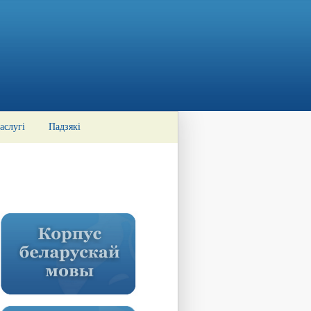
аслугі
Падзякі