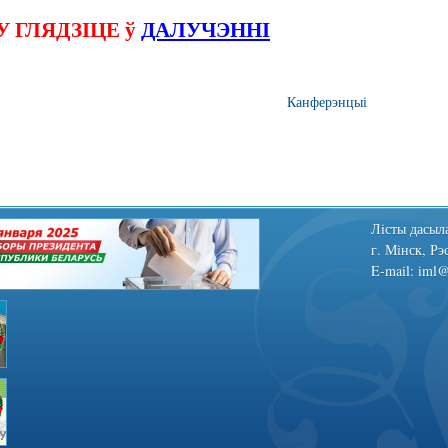
 ГЛЯДЗІЦЕ ў
ДАЛУЧЭННІ
Канферэнцыі
Лiсты дасыла
г. Мінск, Рэ
E-mail: iml@