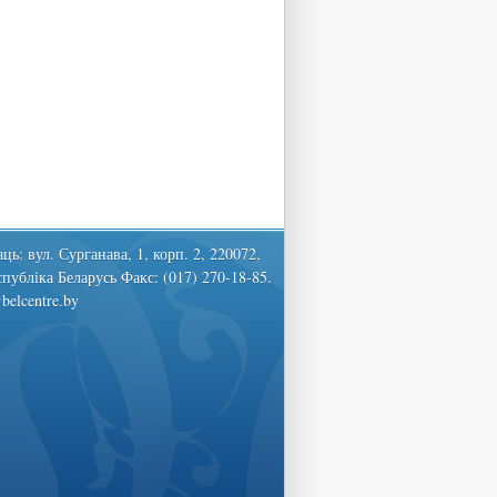
ць: вул. Сурганава, 1, корп. 2, 220072,
спубліка Беларусь Факс: (017) 270-18-85.
belcentre.by