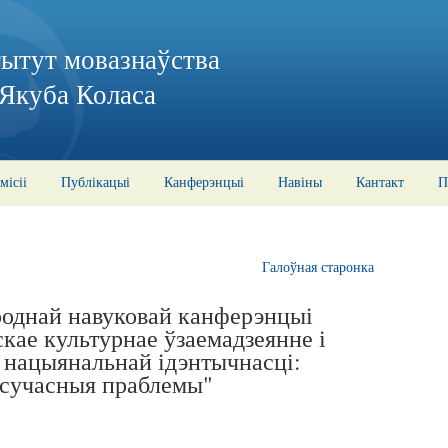
тытут мовазнаўства
 Якуба Коласа
місіі
Публікацыі
Канферэнцыі
Навіны
Кантакт
П
Галоўная старонка
роднай навуковай канферэнцыі
скае культурнае ўзаемадзеянне і
 нацыянальнай ідэнтычнасці:
 сучасныя праблемы"