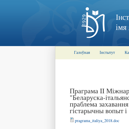
Інс
імя
Галоўная
Інстытут
Ка
Праграма II Міжна
"Беларуска-італьян
праблема захавання
гістарычны вопыт і
pragrama_italiya_2018.doc