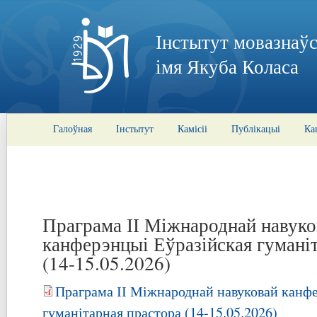
Інстытут мовазнаўс
імя Якуба Коласа
Галоўная
Інстытут
Камісіі
Публікацыі
Ка
Праграма ІІ Міжнароднай навуко
канферэнцыі Еўразійская гумані
(14-15.05.2026)
Праграма ІІ Міжнароднай навуковай канф
гуманітарная прастора (14-15.05.2026)