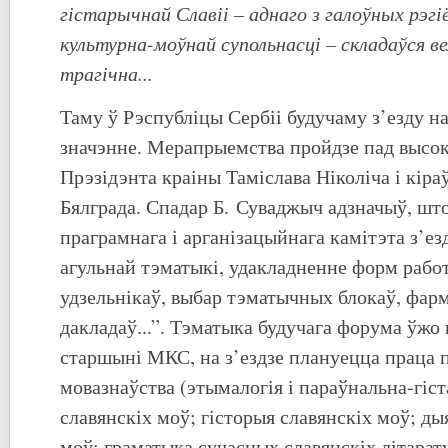
гістарычнай Славіі – аднаго з галоўных рэгі
культурна-моўнай супольнасці – складаўся в
трагічна...
Таму ў Рэспубліцы Сербіі будучаму з’езду на
значэнне. Мерапрыемства пройдзе пад высок
Прэзідэнта краіны Таміслава Ніколіча і кіра
Бялграда. Спадар Б. Суваджыч адзначыў, што
праграмнага і арганізацыйнага камітэта з’е
агульнай тэматыкі, удакладненне форм работ
удзельнікаў, выбар тэматычных блокаў, фар
дакладаў...”. Тэматыка будучага форума ўжо 
старшыні МКС, на з’ездзе плануецца праца 
мовазнаўства (этымалогія і параўнальна-гіс
славянскіх моў; гісторыя славянскіх моў; ды
моў; граматыка сучасных славянскіх літарат