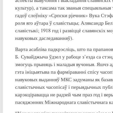
аспекты вывучэння і выкладання славянскіх м
культур), а таксама так званыя спецыяльныя 
гадоў слоўніку «Српски рјечник» Вука Стэф
роля яго аўтара ў славістыцы; Аляксандр Белі
славістыкі; 1918 год і развіццё славянскіх моў
навуковых даследаванняў).
Варта асабліва падкрэсліць, што па прапано
Б. Сувайджыча ўдзел у рабоце з’езда са стэ
змогуць прыняць і маладыя вучоныя. Яшчэ ад
гэта ініцыятыва па фарміраванні спісу часо
навуковых выданняў МКС задуманы як базав
славістычных часопісаў і перыядычных публі
карэкціравацца не радзей чым праз год і вер
пасяджэннях Міжнароднага славістычнага ка