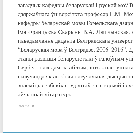
загадчык кафедры беларускай і рускай моў В
дзяржаўнага ўніверсітэта прафесар Г.М. Ме
кафедры беларускай мовы Гомельскага дзярж
імя Францыска Скарыны В.А. Ляшчынская, 
паведамленне дацэнта Бялградскага ўніверсі
“Беларуская мова ў Бялградзе, 2006–2016”.
этапы развіцця беларусістыкі ў галоўным ун
Сербія і паведаміла аб тым, што з наступнаг
вывучацца як асобная навучальная дысцыплі
знаёміць сербскіх студэнтаў з гісторыяй і с
айчыннай літаратуры.
01/07/2016