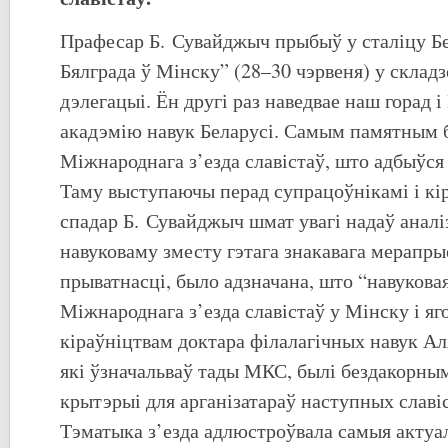
Прафесар Б. Сувайджыч прыбыў у сталіцу Бе
Бялграда ў Мінску” (28–30 чэрвеня) у склад
дэлегацыі. Ён другі раз наведвае наш горад
акадэмію навук Беларусі. Самым памятным б
Міжнароднага з’езда славістаў, што адбыўся 
Таму выступаючы перад супрацоўнікамі і кі
спадар Б. Сувайджыч шмат увагі надаў аналі
навуковаму зместу гэтага знакавага мерапры
прыватнасці, было адзначана, што “навукова
Міжнароднага з’езда славістаў у Мінску і яг
кіраўніцтвам доктара філалагічных навук А
які ўзначальваў тады МКС, былі бездакорнымі
крытэрыі для арганізатараў наступных славіс
Тэматыка з’езда адлюстроўвала самыя актуа