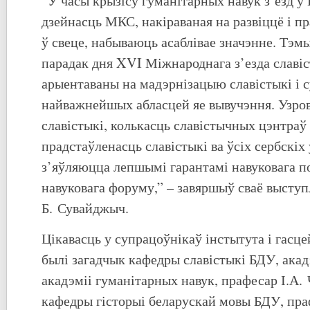
“У часы крызісу гуманітарных навук з’езд у Б
дзейнасць МКС, накіраваная на развіццё і п
ў свеце, набываюць асаблівае значэнне. Тэмы
парадак дня XVI Міжнароднага з’езда славіс
арыентаваны на мадэрнізацыю славістыкі і 
найважнейшых абласцей яе вывучэння. Узров
славістыкі, колькасць славістычных цэнтраў 
прадстаўленасць славістыкі ва ўсіх сербскіх 
з’яўляюцца лепшымі гарантамі навуковага п
навуковага форуму,” – завяршыў сваё высту
Б. Сувайджыч.
Цікавасць у супрацоўнікаў інстытута і гасце
былі загадчык кафедры славістыкі БДУ, ака
акадэміі гуманітарных навук, прафесар І.А. 
кафедры гісторыі беларускай мовы БДУ, пра