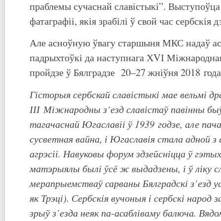
праблемы сучаснай славістыкі”. Выступоўца
фатаграфіі, якія зрабілі ў свой час сербскія д
Але асноўную ўвагу старшыня МКС надаў а
падрыхтоўкі да наступнага ХVІ Міжнароднага
пройдзе ў Бялградзе 20–27 жніўня 2018 года
Гісторыя сербскай славістыкі мае вельмі д
ІІІ Міжнародны з’езд славістаў павінны бы
тагачаснай Югаславіі ў 1939 годзе, але пач
сусветная вайна, і Югаславія стала адной 
агрэсіі. Навуковы форум здзейсніцца ў гэтых
матэрыялы былі ўсё ж выдадзены, і ў ліку 
мерапрыемстваў сарваны Бялградскі з’езд у
як Трэці). Сербскія вучоныя і сербскі народ
зрыў з’езда неяк па-асабліваму балюча. Вядо