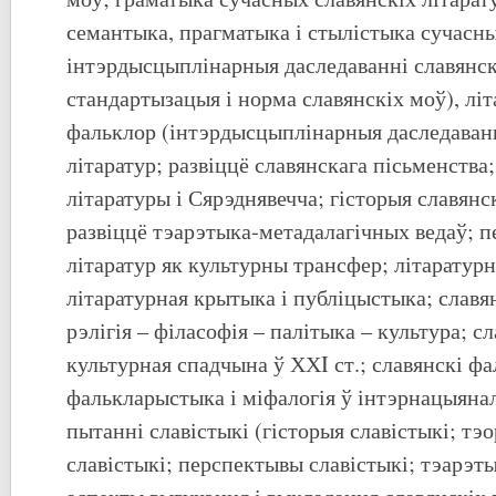
семантыка, прагматыка і стылістыка сучасны
інтэрдысцыплінарныя даследаванні славянск
стандартызацыя і норма славянскіх моў), літ
фальклор (інтэрдысцыплінарныя даследаванн
літаратур; развіццё славянскага пісьменства;
літаратуры і Сярэднявечча; гісторыя славянск
развіццё тэарэтыка-метадалагічных ведаў; п
літаратур як культурны трансфер; літаратур
літаратурная крытыка і публіцыстыка; славян
рэлігія – філасофія – палітыка – культура; сл
культурная спадчына ў ХХI ст.; славянскі фа
фалькларыстыка і міфалогія ў інтэрнацыяна
пытанні славістыкі (гісторыя славістыкі; тэо
славістыкі; перспектывы славістыкі; тэарэт