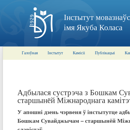
Інстытут мовазнаўс
імя Якуба Коласа
Галоўная
Інстытут
Камісіі
Публікацыі
Ка
Адбылася сустрэча з Бошкам Су
старшынёй Міжнароднага камітэт
У апошні дзень чэрвеня ў інстытутце адбы
Бошкам Сувайджычам – старшынёй Міжн
славістаў.