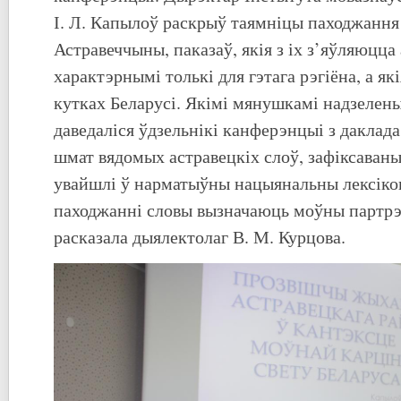
І. Л. Капылоў раскрыў таямніцы паходжанн
Астравеччыны, паказаў, якія з іх з’яўляюцца
характэрнымі толькі для гэтага рэгіёна, а як
кутках Беларусі. Якімі мянушкамі надзеле
даведаліся ўдзельнікі канферэнцыі з даклада
шмат вядомых астравецкіх слоў, зафіксаваны
увайшлі ў нарматыўны нацыянальны лексікон,
паходжанні словы вызначаюць моўны партрэт
расказала дыялектолаг В. М. Курцова.