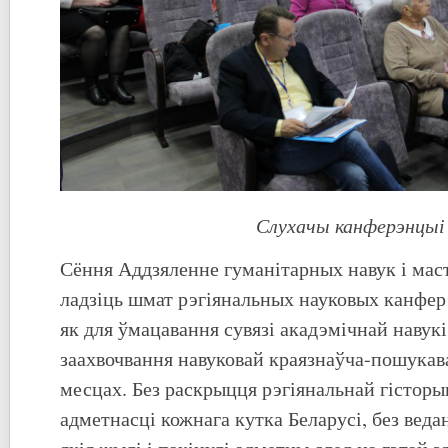
Слухачы канферэнцыі
Сёння Аддзяленне гуманітарных навук і мас
ладзіць шмат рэгіянальных науковых канфер
як для ўмацавання сувязі акадэмічнай навукі 
заахвочвання навуковай краязнаўча-пошукав
месцах. Без раскрыцця рэгіянальнай гісторы
адметнасці кожнага кутка Беларусі, без веда