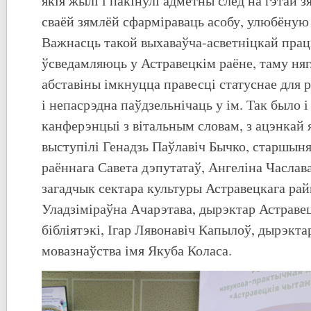
якія жылі і пакінулі адметны след на гэтай з
сваёй зямлёй сфарміраваць асобу, улюбёную 
Важнасць такой выхаваўча-асветніцкай пра
ўсведамляюць у Астравецкім раёне, таму ня
абставіны імкнуцца правесці статуснае для 
і непасрэдна паўдзельнічаць у ім. Так было і
канферэнцыі з вітальным словам, з ацэнкай я
выступілі Генадзь Паўлавіч Бычко, старшын
раённага Савета дэпутатаў, Ангеліна Часлав
загадчык сектара культуры Астравецкага ра
Уладзіміраўна Ачарэтава, дырэктар Астраве
бібліятэкі, Ігар Лявонавіч Капылоў, дырэкта
мовазнаўства імя Якуба Коласа.