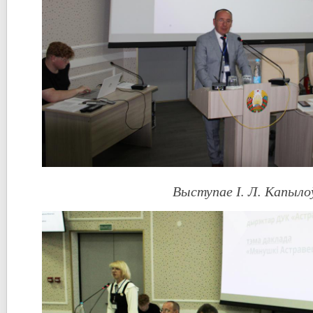
Выступае І. Л. Капыло