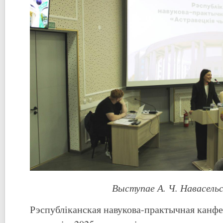
Выступае А. Ч. Навасельс
Рэспубліканская навукова-практычная канф