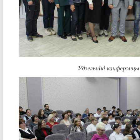
Удзельнікі канферэнцы