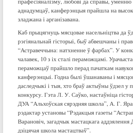
прафесіяналізму, любові да справы, уменню 
аднадумцаў, канферэнцыя прайшла на высок
зладжана і арганізавана.
Каб прыцягнуць мясцовае насельніцтва да ўд
рэгіянальнай гісторыі, быў абвешчаны і пра
“Астравеччына: натхненне ў фарбах”. У конк
чалавек, 10 з іх сталі пераможцамі. Урачыст
пераможцаў прайшло перад пачаткам навуков
канферэнцыі. Годна былі ўшанаваны і мясцо
даследчыкі і тыя, хто браў актыўны ўдзел у 
конкурсу. Гэта Л. У. Саўко, настаўніца гісто
ДУА “Альхоўская сярэдняя школа”, А. Г. Яра
рэдактар установы “Рэдакцыя газеты “Астрав
Варановіч, загадчык мастацкага аддзялення
дзіцячая школа мастацтваў”.