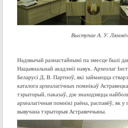
Выступае А. У. Ляхові
Надзвычай разнастайнымі па змесце былі да
Нацыянальнай акадэміі навук. Археолаг Інс
Беларусі Д. В. Партноў, які займаецца ствар
каталога археалагічных помнікаў Астравецка
тэрыторый, паказаў, дзе знаходзяцца найбо
археалагічныя помнікі раёна, распавёў, як у
вывучана тэрыторыя Астравеччыны.