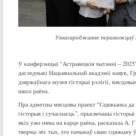
Узнагароджанне пераможцаў 
У канферэнцыі “Астравецкія чытанні – 2025”
даследчыкі Нацыянальнай акадэміі навук, Г
дзяржаўнага музея гісторыі рэлігіі, мясцовы
школ раёна.
Пра адметны мясцовы праект “Сцяжынка да 
гісторыя і сучаснасць”, прысвечаны гісторыі
якіх ужо няма на карце раёна, расказала А. Г
творчы лёс тых, хто пачынаў сваю сцяжыну 