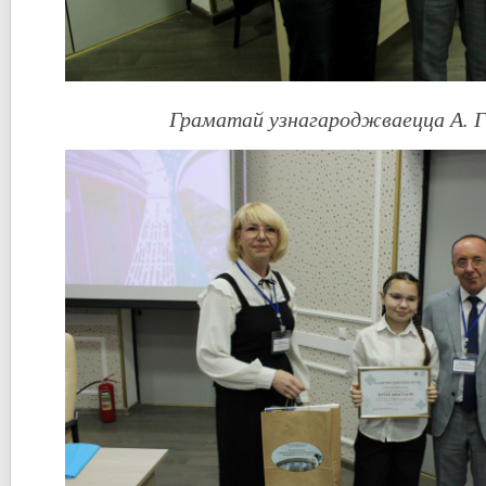
Граматай узнагароджваецца А. Г