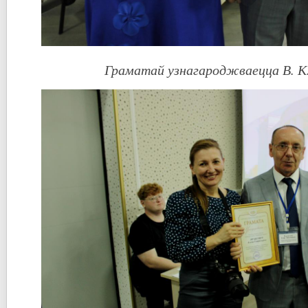
Граматай узнагароджваецца В. К.