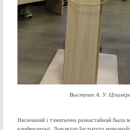
Выступае А. У. Ціхамір
Насычанай і тэматычна разнастайнай была м
канферэнцыі. Дырэктар Інстытута мовазнаўс