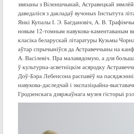
звязаны з Віленшчынай, Астравецкай зямлёй
даведаліся з дакладаў вучоных Інстытута літ
Янкі Купалы І. Э. Багдановіч, А. В. Трафімчы
новым 12-томным навукова-каментаваным 
класіка беларускай літаратуры Кузьмы Чорна
аўтар спрычыніўся да Астравеччыны на канф
А. Васілевіч. Пра малавядомую, а для больш
ў культурна-асветніцкім асяродку Астравеч
Доў-Бэра Лебенсона распавёў на пасяджэнні
навукова-даследчай і экспазіцыйна-выстава
Гродзенскага дзяржаўнага музея гісторыі рэлі