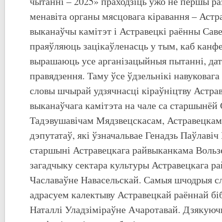
чытанні – 2025» праходзіць ужо не першы раз
менавіта органы мясцовага кіравання – Астр
выканаўчы камітэт і Астравецкі раённы Саве
праяўляюць зацікаўленасць у тым, каб канф
вырашаюць усе арганізацыйныя пытанні, да
правядзення. Таму ўсе ўдзельнікі навуковаг
словы шчырай удзячнасці кіраўніцтву Астра
выканаўчага камітэта на чале са старшынёй
Тадэвушавічам Мядзвецскасам, Астравецкам
дэпутатаў, які ўзначальвае Генадзь Паўлавіч
старшыні Астравецкага райвыканкама Вользе
загадчыку сектара культуры Астравецкага р
Чаславаўне Навасельскай. Самыя шчодрыя с
адрасуем калектыву Астравецкай раённай бібл
Наталлі Уладзіміраўне Ачаротавай. Дзякуюч