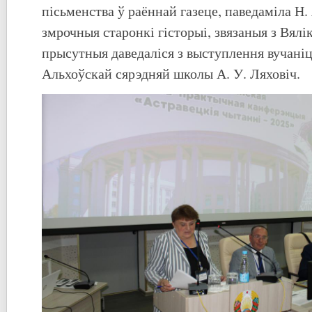
пісьменства ў раённай газеце, паведаміла Н. 
змрочныя старонкі гісторыі, звязаныя з Вял
прысутныя даведаліся з выступлення вучаніц
Альхоўскай сярэдняй школы А. У. Ляховіч.