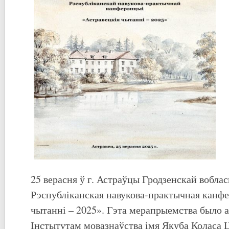
25 верасня ў г. Астраўцы Гродзенскай вобла
Рэспубліканская навукова-практычная канф
чытанні – 2025». Гэта мерапрыемства было а
Інстытутам мовазнаўства імя Якуба Коласа 