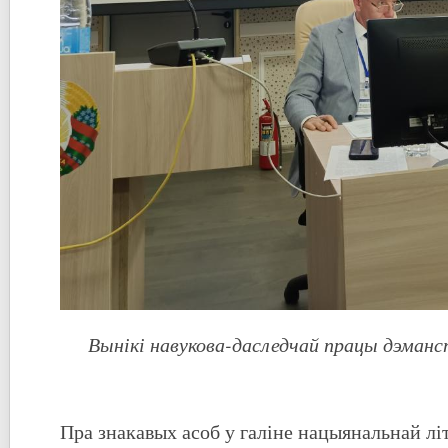
Вынікі навукова-даследчай працы дэманс
Пра знакавых асоб у галіне нацыянальнай літ