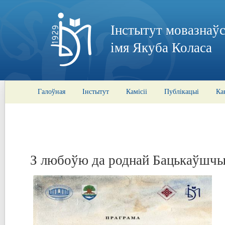
Інстытут мовазнаўс
імя Якуба Коласа
Галоўная
Інстытут
Камісіі
Публікацыі
Ка
З любоўю да роднай Бацькаўшчын