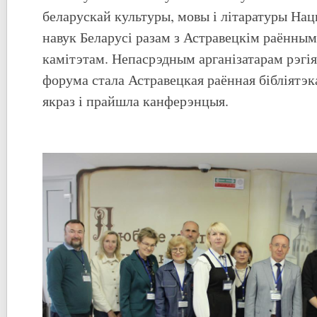
беларускай культуры, мовы і літаратуры На
навук Беларусі разам з Астравецкім раённы
камітэтам. Непасрэдным арганізатарам рэгія
форума стала Астравецкая раённая бібліятэк
якраз і прайшла канферэнцыя.