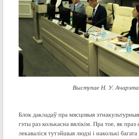
Выступае Н. У. Ачарэта
Блок дакладаў пра мясцовыя этнакультурныя
гэты раз колькасна вялікім. Пра тое, як праз 
лекаваліся тутэйшыя людзі і наколькі багата