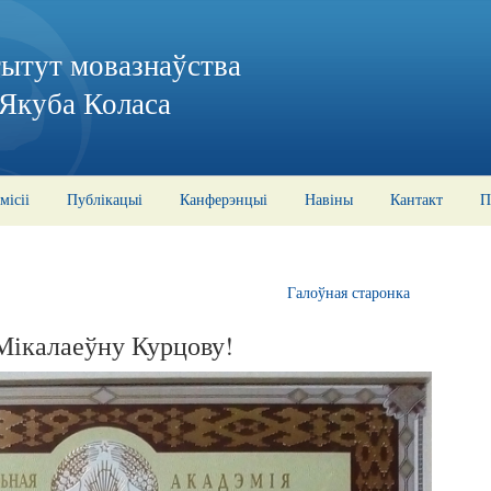
тытут мовазнаўства
 Якуба Коласа
місіі
Публікацыі
Канферэнцыі
Навіны
Кантакт
П
Галоўная старонка
Мікалаеўну Курцову!