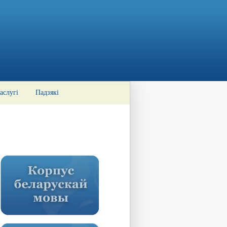
аслугі
Падзякі