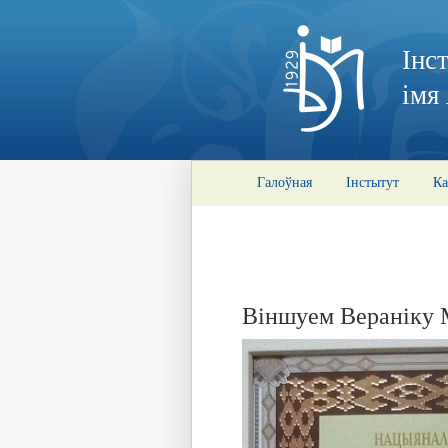
Інс
імя
Галоўная
Інстытут
Ка
Віншуем Вераніку 