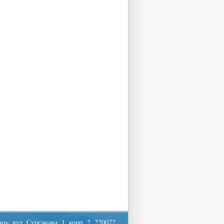
ць: вул. Сурганава, 1, корп. 2, 220072,