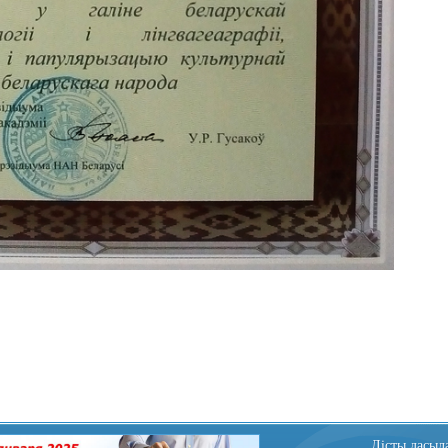
Лiсты дасыла