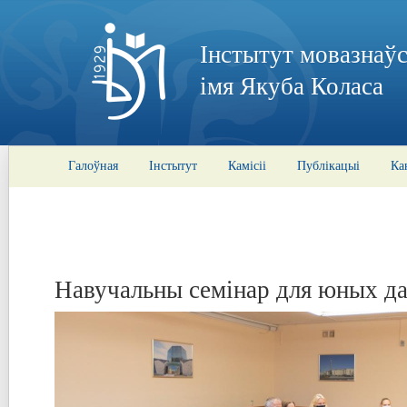
Інстытут мовазнаўс
імя Якуба Коласа
Галоўная
Інстытут
Камісіі
Публікацыі
Ка
Навучальны семінар для юных д