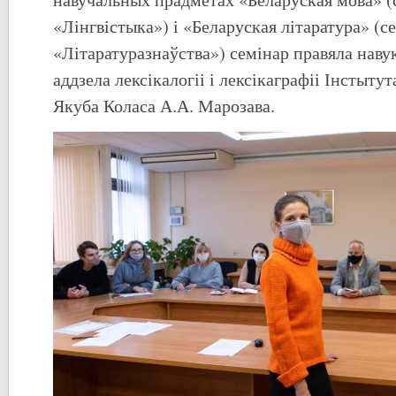
«Лінгвістыка») і «Беларуская літаратура» (с
«Літаратуразнаўства») семінар правяла наву
аддзела лексікалогіі і лексікаграфіі Інстыту
Якуба Коласа А.А. Марозава.