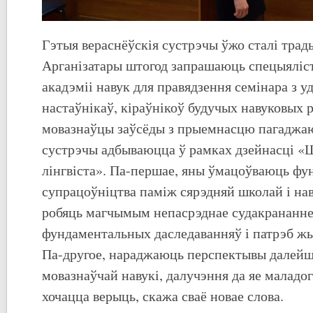
Гэтыя вераснёўскія сустрэчы ўжо сталі тра
Арганізатары штогод запрашаюць спецыяліс
акадэміі навук для правядзення семінара з уд
настаўнікаў, кіраўнікоў будучых навуковых 
мовазнаўцы заўсёды з прыемнасцю пагаджаю
сустрэчы адбываюцца ў рамках дзейнасці 
лінгвіста». Па-першае, яны ўмацоўваюць фу
супрацоўніцтва паміж сярэдняй школай і нав
робяць магчымым непасрэднае судакрананне
фундаментальных даследаванняў і патрэб ж
Па-другое, нараджаюць перспектывы далейш
мовазнаўчай навукі, далучэння да яе маладог
хочацца верыць, скажа сваё новае слова.