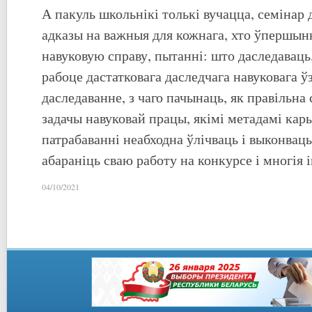
А пакуль школьнікі толькі вучацца, семінар 
адказы на важныя для кожнага, хто ўпершын
навуковую справу, пытанні: што даследаваць,
рабоце дастатковага даследчага навуковага ў
даследаванне, з чаго пачынаць, як правільна
задачы навуковай працы, якімі метадамі кары
патрабаванні неабходна ўлічваць і выконваць
абараніць сваю работу на конкурсе і многія 
04/10/2021