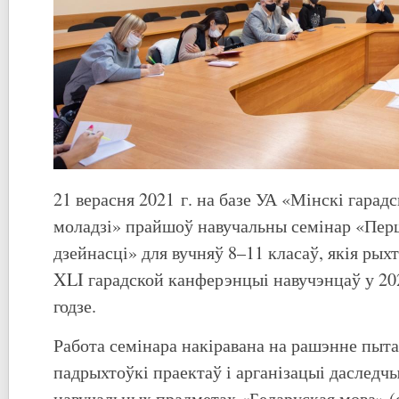
21 верасня 2021 г. на базе УА «Мінскі гарадс
моладзі» прайшоў навучальны семінар «Перш
дзейнасці» для вучняў 8–11 класаў, якія рых
XLI гарадской канферэнцыі навучэнцаў у 2
годзе.
Работа семінара накіравана на рашэнне пыт
падрыхтоўкі праектаў і арганізацыі даследчы
навучальных прадметах «Беларуская мова» 