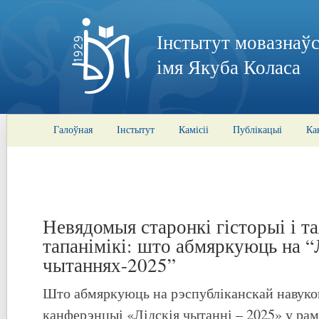
Інстытут мовазнаўс
імя Якуба Коласа
Галоўная
Інстытут
Камісіі
Публікацыі
Ка
Невядомыя старонкі гісторыі і т
тапанімікі: што абмяркуюць на “
чытаннях-2025”
Што абмяркуюць на рэспубліканскай навуко
канферэнцыі «Лідскія чытанні – 2025» у ра