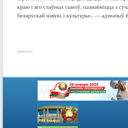
краю і яго слаўных сыноў, пазнаёміцца з су
беларускай навукі і культуры», — адзначыў ё
05/09/2025