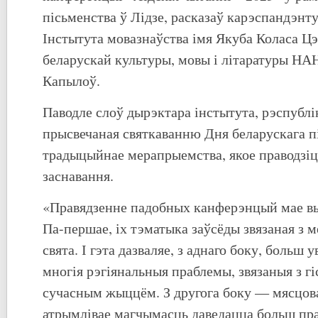
пісьменства ў Лідзе, расказаў карэспандэн
Інстытута мовазнаўства імя Якуба Коласа Ц
беларускай культуры, мовы і літаратуры НАН
Капылоў.
Паводле слоў дырэктара інстытута, рэспубл
прысвечаная святкаванню Дня беларускага п
традыцыйнае мерапрыемства, якое праводзіц
заснавання.
«Правядзенне падобных канферэнцый мае в
Па-першае, іх тэматыка заўсёды звязаная з 
свята. І гэта дазваляе, з аднаго боку, больш 
многія рэгіянальныя праблемы, звязаныя з г
сучасным жыццём. З другога боку — мясцов
атрымлівае магчымасць даведацца больш пра