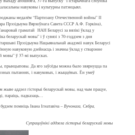
аў выхаду апошняга, 37-га выпуску “Гістарычнага слоўніка
 каласальны навуковы і культурны патэнцыял.
ароджаны медалём “Партизану Отечественной войны” ІІ
тара Прэзідыума Вярхоўнага Савета СССР А.Ф. Горкіна),
Ганаровай граматай НАН Беларусі за вялікі ўклад у
ка беларускай мовы” і ў сувязі з 70-годдзем з дня
Старшыні Прэзідыума Нацыянальнай акадэміі навук Беларусі
ённую навуковую дзейнасць і значны ўклад у стварэнне
й мовы” ў 37-мі выпусках.
ы, прынцыповы. Да яго заўсёды можна было звярнуцца па
озных пытаннях, і навуковых, і жыццёвых. Ён умеў
ым жыве аддзел гісторыі беларускай мовы, над чым працуе,
і, параіць, падказаць…
 будзем помніць Івана Ігнатавіча –
Вучонага, Сябра,
Супрацоўнікі аддзела гісторыі беларускай мовы