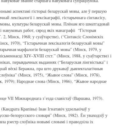
 навуковае званне старшага навуковага супрацоўніка.
ознымі аспектамі гісторыі беларускай мовы, але ў першую
чнай лексікалогіі і лексікаграфіі, гістарычнага сінтаксісу,
й мовы, культуры беларускай мовы. Плёнам яго шматгадовай
і навуковых работ, сярод якіх манаграфіі “Гісторыя
 2, Мінск, 1968; у суаўтарстве), (“Сінтаксіс Слонімскіх
Мінск, 1970), “Гістарычная лексікалогія беларускай мовы”
істарычная марфалогія беларускай мовы” (Мінск, 1979, у
ісьменнасці XIV–XVIII стст.” (Мінск, 1988, у суаўтарстве) і
рніках, перыядычных выданнях (“Беларуская лінгвістыка” і
однай вёскі Беражна, пра што друкаваў дыялекталагічныя
 слоўніка” (Мінск, 1975), “Жывое слова” (Мінск, 1978),
к, 1979); Народнае слова (Мінск, 1986), “Жывое народнае
боце VII Міжнароднага з’езда славістаў (Варшава, 1973).
 (Кандрата Крапівы) Іван Ігнатавіч удзельнічаў у
ско-белорусского словаря” (Мінск, 1982). Ён уваходзіў у
яла рэестр слоўніка новымі словамі і праводзіла іх