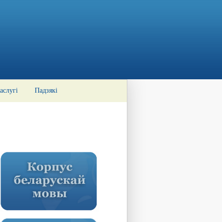
аслугі
Падзякі