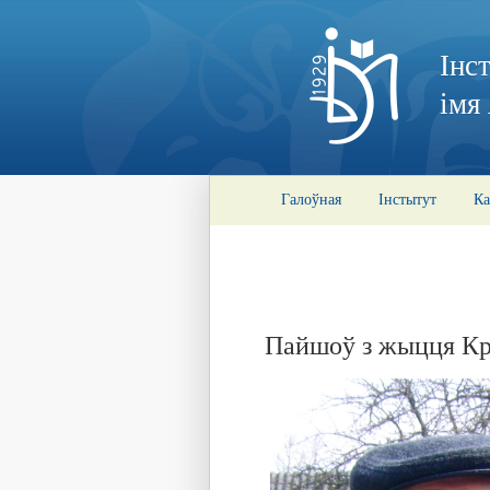
Інс
імя
Галоўная
Інстытут
Ка
Пайшоў з жыцця Кра