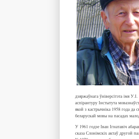
дзяржаўнага ўніверсітэта імя У.І.
аспірантуру Інстытута мовазнаўс
якой з кастрычніка 1958 года да 
беларускай мовы на пасадах мало
У 1961 годзе Іван Ігнатавіч абар
сказа Слонімскіх актаў другой п