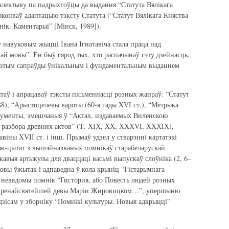
калектыву па падрыхтоўцы да выдання “Статута Вялікага
ыконваў адаптацыю тэксту Статута (“Статут Вялікага Княства
нік. Каментарыі” [Мінск, 1989]).
 навуковым жыцці Івана Ігнатавіча стала праца над
ай мовы”. Ён быў сярод тых, хто распачынаў гэту дзейнасць,
 гэтым сапраўды ўнікальным і фундаментальным выданнем
ытаў і апрацаваў тэксты пісьменнасці розных жанраў: “Статут
88), “Арыстоцелевы вароты (60-я гады XVI ст.), “Метрыка
акументы, змешчаныя ў “Актах, издаваемых Виленскою
 разбора древних актов” (Т. ХІХ, ХХ, ХХХVI, ХХХІХ),
віны XVII ст. і інш. Прымаў удзел у стварэнні картатэкі
так-цытат з вышэйназваных помнікаў старабеларускай
кавыя артыкулы для дваццаці васьмі выпускаў слоўніка (2, 6–
уковы ўжытак і адпаведна ў кола крыніц “Гістарычнага
 невядомы помнік “Гистория, або Повесть людей розных
 пренайсвятейшей девы Маріи Жировицком…”, упершыню
дзісам у зборніку “Помнікі культуры. Новыя адкрыцці”