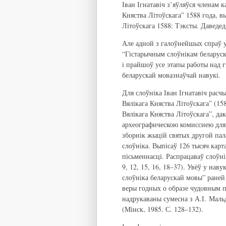
Іван Ігнатавіч з’яўляўся членам 
Княства Літоўскага” 1588 года, в
Літоўскага 1588: Тэксты. Даведед
Але адной з галоўнейшых спраў у
“Гістарычным слоўнікам беларуск
і прайшоў усе этапы работы над
беларускай мовазнаўчай навукі.
Для слоўніка Іван Ігнатавіч расч
Вялікага Княства Літоўскага” (15
Вялікага Княства Літоўскага”, д
археографическою комиссиею для
зборнік жыцій святых другой пала
слоўніка. Выпісаў 126 тысяч кар
пісьменнасці. Распрацаваў слоўні
9, 12, 15, 16, 18–37). Увёў у нав
слоўніка беларускай мовы” раней
веры годных о образе чудовным
надрукаваны сумесна з А.І. Маль
(Мінск, 1985. С. 128–132).