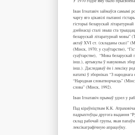
У 1970 годзе яму было прысвоена
Іван Ігнатавіч займаўся самымі р
чаргу яго цікавілі пытанні гістары
гісторыі беларускай літаратурна
дзейнасці сталі звыш ста трыццац
беларускай літаратурнай мовы” (Т.
актаў XVI ст. (складаны сказ)” (
(Мінск, 1970; у суаўтарстве), “Г
суаўтарстве), “Мова беларускай п
інш.), артыкулы ў навуковых збо
інш.). Даследаваў ён і лексіку р
нататкі ў зборніках “З народнага
“Народная словатворчасць” (Мінс
слова” (Мінск, 1992).
Іван Ігнатавіч прымаў удзел у ра
Пад кіраўніцтвам К.К. Атраховіча
падрыхтоўцы другога выдання “Рус
склад рабочай групы, якая папаўн
лексікаграфічную апрацоўку.