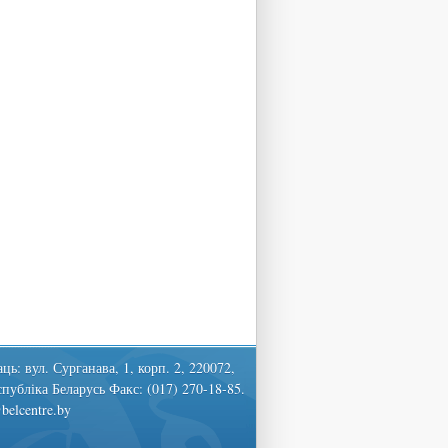
ць: вул. Сурганава, 1, корп. 2, 220072,
спубліка Беларусь Факс: (017) 270-18-85.
belcentre.by