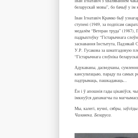
Іван Ігнатавіч з хваляваннем чак
беларускай мовы”, бо бачыў у ім
Іван Ігнатавіч Крамко быў узнаг
ступені (1949, за подпісам сакра
медалём “Ветеран труда” (1987), 
падрыхтоўку “Гістарычнага слоўні
заснавання Інстытута, Падзякай 
У.Р. Гусакова за шматгадовую пл
“Гістарычнага слоўніка беларуска
Адукаваны, дасведчаны, сумленн
кансультацыю, параду па самых р
падтрымаць, пашкадаваць...
Ён і ў апошнія гады цікавіўся, ч
імкнуўся дапамагчы па магчымасц
Мы, калегі, вучні, сябры, заўсёды
Чалавека, Беларуса
.