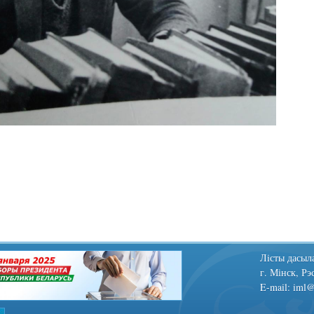
Лiсты дасыла
г. Мінск, Рэ
E-mail: iml@