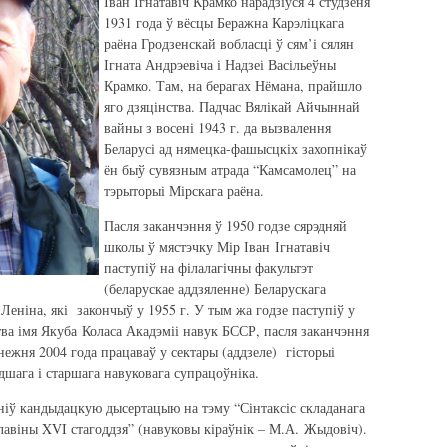
Іван Ігнатавіч Крамко нарадзіўся 4 студзеня
1931 года ў вёсцы Беражна Карэліцкага
раёна Гродзенскай вобласці ў сям’і сялян
Ігната Андрэевіча і Надзеі Васільеўны
Крамко. Там, на берагах Нёмана, прайшло
яго дзяцінства. Падчас Вялікай Айчыннай
вайны з восені 1943 г. да вызвалення
Беларусі ад нямецка-фашысцкіх захопнікаў
ён быў сувязным атрада “Камсамолец” на
тэрыторыі Мірскага раёна.
Пасля заканчэння ў 1950 годзе сярэдняй
школы ў мястэчку Мір Іван Ігнатавіч
паступіў на філалагічны факультэт
(беларускае аддзяленне) Беларускага
 Леніна, які закончыў у 1955 г. У тым жа годзе паступіў у
тва імя Якуба Коласа Акадэміі навук БССР, пасля заканчэння
снежня 2004 года працаваў у сектары (аддзеле) гісторыі
дшага і старшага навуковага супрацоўніка.
аніў кандыдацкую дысертацыю на тэму “Сінтаксіс складанага
алавіны XVI стагоддзя” (навуковы кіраўнік – М.А. Жыдовіч).