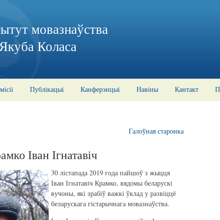
тытут мовазнаўства
 Якуба Коласа
місіі
Публікацыі
Канферэнцыі
Навіны
Кантакт
П
Галоўная старонка
мко Іван Ігнатавіч
30 лістапада 2019 года пайшоў з жыцця
Іван Ігнатавіч Крамко, вядомы беларускі
вучоны, які зрабіў важкі ўклад у развіццё
беларускага гістарычнага мовазнаўства.